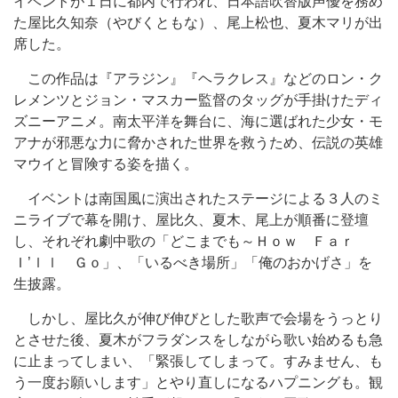
イベントが１日に都内で行われ、日本語吹替版声優を務め
た屋比久知奈（やびくともな）、尾上松也、夏木マリが出
席した。
この作品は『アラジン』『ヘラクレス』などのロン・ク
レメンツとジョン・マスカー監督のタッグが手掛けたディ
ズニーアニメ。南太平洋を舞台に、海に選ばれた少女・モ
アナが邪悪な力に脅かされた世界を救うため、伝説の英雄
マウイと冒険する姿を描く。
イベントは南国風に演出されたステージによる３人のミ
ニライブで幕を開け、屋比久、夏木、尾上が順番に登壇
し、それぞれ劇中歌の「どこまでも～Ｈｏｗ Ｆａｒ
Ｉ’ｌｌ Ｇｏ」、「いるべき場所」「俺のおかげさ」を
生披露。
しかし、屋比久が伸び伸びとした歌声で会場をうっとり
とさせた後、夏木がフラダンスをしながら歌い始めるも急
に止まってしまい、「緊張してしまって。すみません、も
う一度お願いします」とやり直しになるハプニングも。観