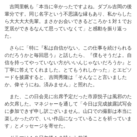
吉岡里帆も「本当に辛かったですよね。ダブル吉岡の後
輩分です。同じ名字という不思議な縁もあり、私からした
ら大大大大先輩。まさかお会いできるどころか１対１でお
芝居ができるなんて思っていなくて」と感動を振り返っ
た。
さらに「特に『私は自信がない。この仕事を続けられる
のだろうかと毎回思う』と話したら、『僕もそうだよ。自
信を持ってやっていない方がいいんじゃないだろうか』と
丁寧に答えてくれました。とてもうれしかった」とエピソ
ードを披露すると、吉岡秀隆は「そんなこと言いました
か。偉そうにね。済みません」と照れた。
また、この日会見に出席予定だった市原悦子は風邪のた
め欠席した。マネジャーを通して「今日は完成披露試写会
に参加できず申し訳ございません。山口での撮影は本当に
楽しかったので、いい作品になっていることを祈っていま
す」とメッセージを寄せた。