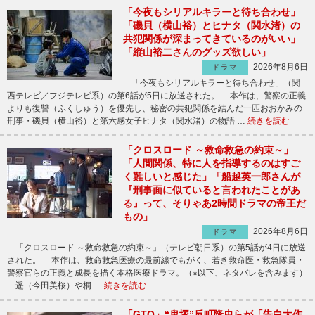
「今夜もシリアルキラーと待ち合わせ」
「磯貝（横山裕）とヒナタ（関水渚）の
共犯関係が深まってきているのがいい」
「縦山裕二さんのグッズ欲しい」
2026年8月6日
ドラマ
「今夜もシリアルキラーと待ち合わせ」（関
西テレビ／フジテレビ系）の第6話が5日に放送された。 本作は、警察の正義
よりも復讐（ふくしゅう）を優先し、秘密の共犯関係を結んだ一匹おおかみの
刑事・磯貝（横山裕）と第六感女子ヒナタ（関水渚）の物語 …
続きを読む
「クロスロード ～救命救急の約束～」
「人間関係、特に人を指導するのはすご
く難しいと感じた」「船越英一郎さんが
『刑事面に似ていると言われたことがあ
る』って、そりゃあ2時間ドラマの帝王だ
もの」
2026年8月6日
ドラマ
「クロスロード ～救命救急の約束～」（テレビ朝日系）の第5話が4日に放送
された。 本作は、救命救急医療の最前線でもがく、若き救命医・救急隊員・
警察官らの正義と成長を描く本格医療ドラマ。（※以下、ネタバレを含みます）
遥（今田美桜）や桐 …
続きを読む
「GTO」“鬼塚”反町隆史らが「告白大作