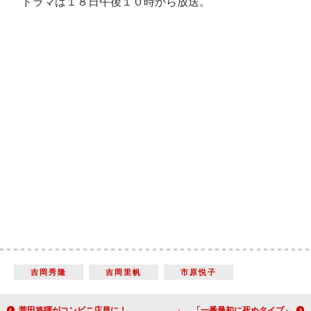
ドラマは１８日午後１０時から放送。
吉岡秀隆
吉岡里帆
市原悦子
菅田将暉がコンビニ店員に！ 見どころは「自分でも驚くほど体がキレていたシーン」
斎藤工、戦国時代なら「僕は歩兵タイプ」 「一番最初に死ぬタイプ」