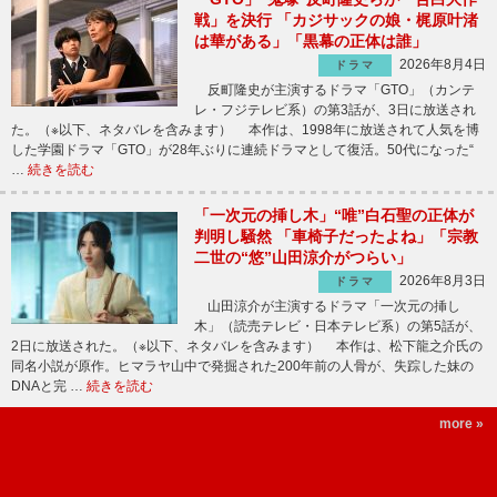
戦」を決行 「カジサックの娘・梶原叶渚
は華がある」「黒幕の正体は誰」
2026年8月4日
ドラマ
反町隆史が主演するドラマ「GTO」（カンテ
レ・フジテレビ系）の第3話が、3日に放送され
た。（※以下、ネタバレを含みます） 本作は、1998年に放送されて人気を博
した学園ドラマ「GTO」が28年ぶりに連続ドラマとして復活。50代になった“
…
続きを読む
「一次元の挿し木」“唯”白石聖の正体が
判明し騒然 「車椅子だったよね」「宗教
二世の“悠”山田涼介がつらい」
2026年8月3日
ドラマ
山田涼介が主演するドラマ「一次元の挿し
木」（読売テレビ・日本テレビ系）の第5話が、
2日に放送された。（※以下、ネタバレを含みます） 本作は、松下龍之介氏の
同名小説が原作。ヒマラヤ山中で発掘された200年前の人骨が、失踪した妹の
DNAと完 …
続きを読む
more »