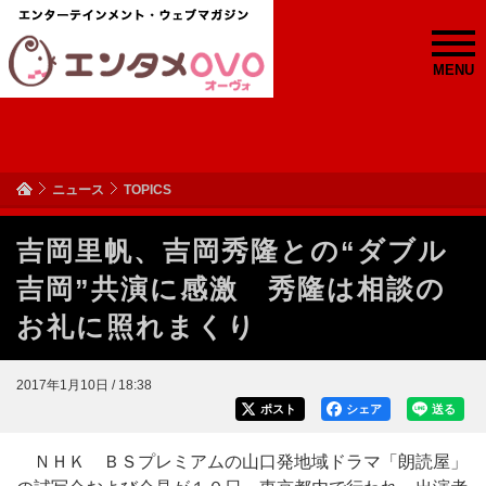
MENU
ニュース
TOPICS
吉岡里帆、吉岡秀隆との“ダブル
吉岡”共演に感激 秀隆は相談の
お礼に照れまくり
2017年1月10日 / 18:38
ポスト
シェア
送る
ＮＨＫ ＢＳプレミアムの山口発地域ドラマ「朗読屋」