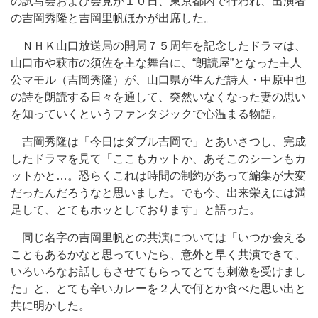
の試写会および会見が１０日、東京都内で行われ、出演者
の吉岡秀隆と吉岡里帆ほかが出席した。
ＮＨＫ山口放送局の開局７５周年を記念したドラマは、
山口市や萩市の須佐を主な舞台に、“朗読屋”となった主人
公マモル（吉岡秀隆）が、山口県が生んだ詩人・中原中也
の詩を朗読する日々を通して、突然いなくなった妻の思い
を知っていくというファンタジックで心温まる物語。
吉岡秀隆は「今日はダブル吉岡で」とあいさつし、完成
したドラマを見て「ここもカットか、あそこのシーンもカ
ットかと…。恐らくこれは時間の制約があって編集が大変
だったんだろうなと思いました。でも今、出来栄えには満
足して、とてもホッとしております」と語った。
同じ名字の吉岡里帆との共演については「いつか会える
こともあるかなと思っていたら、意外と早く共演できて、
いろいろなお話しもさせてもらってとても刺激を受けまし
た」と、とても辛いカレーを２人で何とか食べた思い出と
共に明かした。