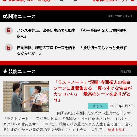
関連ニュース
RELATED NEWS
ノンスタ井上、出会い求めて活動中 「今一番好きな人は吉岡里帆
さん」
吉岡里帆、理想のプロポーズを語る 「張り切ってちょっと失敗す
るぐらいが…」
芸能ニュース
NEWS
「ラストノート」“澄晴”寺西拓人の告白
シーンに反響集まる 「真っすぐな告白が
カッコいい」「最高のシーンをありがと
う」
2026年8月7日
ドラマ
内田有紀と寺西拓人がダブル主演するドラマ
「ラストノート」（フジテレビ系）の第5話が、6日に放送された。（※以下、
ネタバレを含みます） 本作は、環境も積み重ねてきた人生も全く違う、交わ
るはずのなかった歳の差の男女が静かに引かれ合い、人生で …
続きを読む