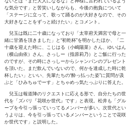
ないとは『まだ大人になるな』と神様に言われているよう
な気分です」と苦笑いしながらも、今後の抱負について
「ステージに立って、歌って踊るのが大好きなので、その
大好きなことをずっと続けたい」とコメント。
兒玉は既に二十歳になっており「太宰府天満宮で母と一
緒に甘酒を頂きました」と“初乾杯”を明かしたほか、「二
十歳を迎えた時に、こじはる（小嶋陽菜）さん、ゆいはん
（横山由依）さん、さっしー（指原莉乃）とご飯に行った
のですが、その時にさっしーからシャンパンのプレゼント
を頂いた。まだ飲んでいないので、何かを達成した時に乾
杯したい」といい、先輩たちの“酔っ払った姿”に質問が及
ぶと「ひみちゅでーす」とちゃめっ気たっぷりに答えた。
兒玉は報道陣のリクエストに応える形で、自分たちの世
代を「ズバリ『花咲か世代』です」と表現。松井も「グル
ープを今引っ張っていってるメンバーが多い。次世代とい
うよりは、今を引っ張っているメンバーということで花咲
か世代です」と説明した。