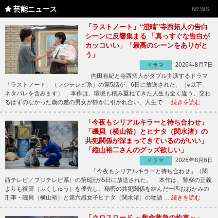
芸能ニュース
NEWS
「ラストノート」“澄晴”寺西拓人の告白
シーンに反響集まる 「真っすぐな告白が
カッコいい」「最高のシーンをありがと
う」
2026年8月7日
ドラマ
内田有紀と寺西拓人がダブル主演するドラマ
「ラストノート」（フジテレビ系）の第5話が、6日に放送された。（※以下、
ネタバレを含みます） 本作は、環境も積み重ねてきた人生も全く違う、交わ
るはずのなかった歳の差の男女が静かに引かれ合い、人生で …
続きを読む
「今夜もシリアルキラーと待ち合わせ」
「磯貝（横山裕）とヒナタ（関水渚）の
共犯関係が深まってきているのがいい」
「縦山裕二さんのグッズ欲しい」
2026年8月6日
ドラマ
「今夜もシリアルキラーと待ち合わせ」（関
西テレビ／フジテレビ系）の第6話が5日に放送された。 本作は、警察の正義
よりも復讐（ふくしゅう）を優先し、秘密の共犯関係を結んだ一匹おおかみの
刑事・磯貝（横山裕）と第六感女子ヒナタ（関水渚）の物語 …
続きを読む
「クロスロード ～救命救急の約束～」