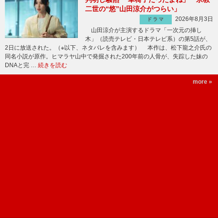
二世の“悠”山田涼介がつらい」
2026年8月3日
ドラマ
山田涼介が主演するドラマ「一次元の挿し
木」（読売テレビ・日本テレビ系）の第5話が、
2日に放送された。（※以下、ネタバレを含みます） 本作は、松下龍之介氏の
同名小説が原作。ヒマラヤ山中で発掘された200年前の人骨が、失踪した妹の
DNAと完 …
続きを読む
more »