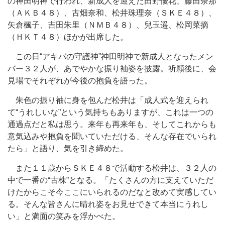
の神田明神で行われ、新成人を迎えた田野優花、藤田奈那
（ＡＫＢ４８）、古畑奈和、松井珠理奈（ＳＫＥ４８）、
矢倉楓子、吉田朱里（ＮＭＢ４８）、兒玉遥、松岡菜摘
（ＨＫＴ４８）ほかが出席した。
この日“アキバの守護神”神田明神で新成人となったメン
バー３２人が、あでやかな振り袖姿を披露。祈願後に、会
見場でそれぞれが今後の抱負を語った。
朱色の振り袖に身を包んだ松井は「成人式を迎えられ
て“うれしいな”という気持ちもありますが、これは一つの
通過点だと私は思う。来年も再来年も、そしてこれからも
意気込みや抱負を聞いていただける、そんな存在でいられ
たら」と語り、気を引き締めた。
また１１歳からＳＫＥ４８で活動する松井は、３２人の
中で一番の“古株”となる。「たくさんの方に支えていただ
けたからこそ今ここにいられるのだなと改めて実感してい
る。そんな皆さんに晴れ姿をお見せできて本当にうれし
い」と満面の笑みを浮かべた。