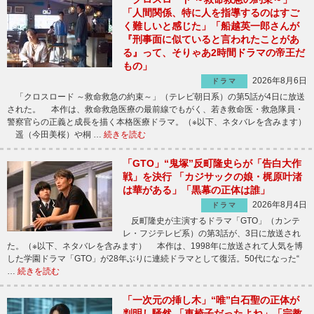
「人間関係、特に人を指導するのはすご
く難しいと感じた」「船越英一郎さんが
『刑事面に似ていると言われたことがあ
る』って、そりゃあ2時間ドラマの帝王だ
もの」
2026年8月6日
ドラマ
「クロスロード ～救命救急の約束～」（テレビ朝日系）の第5話が4日に放送
された。 本作は、救命救急医療の最前線でもがく、若き救命医・救急隊員・
警察官らの正義と成長を描く本格医療ドラマ。（※以下、ネタバレを含みます）
遥（今田美桜）や桐 …
続きを読む
「GTO」“鬼塚”反町隆史らが「告白大作
戦」を決行 「カジサックの娘・梶原叶渚
は華がある」「黒幕の正体は誰」
2026年8月4日
ドラマ
反町隆史が主演するドラマ「GTO」（カンテ
レ・フジテレビ系）の第3話が、3日に放送され
た。（※以下、ネタバレを含みます） 本作は、1998年に放送されて人気を博
した学園ドラマ「GTO」が28年ぶりに連続ドラマとして復活。50代になった“
…
続きを読む
「一次元の挿し木」“唯”白石聖の正体が
判明し騒然 「車椅子だったよね」「宗教