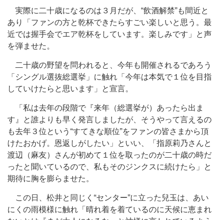
実際に二十歳になるのは３月だが、“飲酒解禁”も間近と
あり「ファンの方と乾杯できたらすごい楽しいと思う。最
近では握手会でエア乾杯をしています。楽しみです」と声
を弾ませた。
二十歳の野望を問われると、今年も開催されるであろう
「シングル選抜総選挙」に触れ「今年は本気で１位を目指
していけたらと思います」と宣言。
「私は去年の段階で『来年（総選挙が）あったら出ま
す』と誰よりも早く発言しましたが、そうやって言えるの
も去年３位という“すてきな順位”をファンの皆さまから頂
けたおかげ。恩返しがしたい」といい、「指原莉乃さんと
渡辺（麻友）さんが初めて１位を取ったのが二十歳の時だ
ったと聞いているので、私もそのジンクスに続けたら」と
期待に胸を膨らませた。
この日、松井と同じく“センター”に立った兒玉は、あい
にくの雨模様に触れ「晴れ着を着ているのに天候に恵まれ