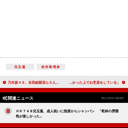
兒玉遥
松井珠理奈
乃木坂４６、生田絵梨花ら５人が成人式 生田、飲酒に憧れ「『マスター、いつもの』と言いたい」
満島ひかり、共演の高橋一生に鋭い指摘 「女心を分かった上でお芝居をしている」
関連ニュース
RELATED NEWS
ＨＫＴ４８兒玉遥、成人祝いに指原からシャンパン 「乾杯の雰囲
気が楽しかった」