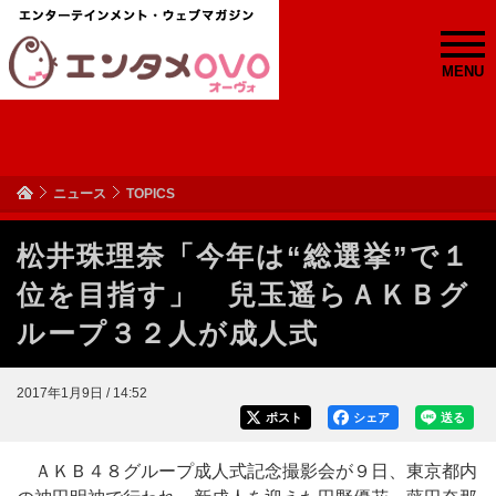
MENU
ニュース
TOPICS
松井珠理奈「今年は“総選挙”で１
位を目指す」 兒玉遥らＡＫＢグ
ループ３２人が成人式
2017年1月9日 / 14:52
ポスト
シェア
送る
ＡＫＢ４８グループ成人式記念撮影会が９日、東京都内