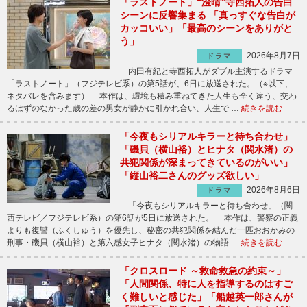
「ラストノート」“澄晴”寺西拓人の告白
シーンに反響集まる 「真っすぐな告白が
カッコいい」「最高のシーンをありがと
う」
2026年8月7日
ドラマ
内田有紀と寺西拓人がダブル主演するドラマ
「ラストノート」（フジテレビ系）の第5話が、6日に放送された。（※以下、
ネタバレを含みます） 本作は、環境も積み重ねてきた人生も全く違う、交わ
るはずのなかった歳の差の男女が静かに引かれ合い、人生で …
続きを読む
「今夜もシリアルキラーと待ち合わせ」
「磯貝（横山裕）とヒナタ（関水渚）の
共犯関係が深まってきているのがいい」
「縦山裕二さんのグッズ欲しい」
2026年8月6日
ドラマ
「今夜もシリアルキラーと待ち合わせ」（関
西テレビ／フジテレビ系）の第6話が5日に放送された。 本作は、警察の正義
よりも復讐（ふくしゅう）を優先し、秘密の共犯関係を結んだ一匹おおかみの
刑事・磯貝（横山裕）と第六感女子ヒナタ（関水渚）の物語 …
続きを読む
「クロスロード ～救命救急の約束～」
「人間関係、特に人を指導するのはすご
く難しいと感じた」「船越英一郎さんが