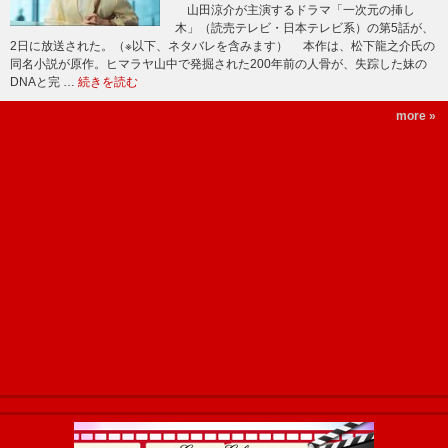
山田涼介が主演するドラマ「一次元の挿し
木」（読売テレビ・日本テレビ系）の第5話が、
2日に放送された。（※以下、ネタバレを含みます） 本作は、松下龍之介氏の
同名小説が原作。ヒマラヤ山中で発掘された200年前の人骨が、失踪した妹の
DNAと完 …
続きを読む
more »