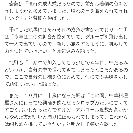
斎藤は「憧れの成人式だったので、前から着物の色をど
うしようかと考えていました。晴れの日を迎えられてうれ
しいです」と背筋を伸ばした。
手にした絵馬にはそれぞれの抱負が書かれており、生田
は「今年は二つの舞台が控えていて、グループを飛び出し
て一人で出ていくので、新しい旅をするように、挑戦して
力をつけていきたい」と意気込みを語った。
北野も「二期生で加入してもう少しで４年目。中だるみ
というか、自分の中で慣れてきてしまったところがあるの
で、ここで自分の目標を心にとめて、何にでも興味を示し
て頑張りたい」と語った。
また、１０月に二十歳になった堀は「この間、中華料理
屋さんに行って紹興酒を飲んだらシロップみたいに甘くて
すごくおいしかったんですけど、アルコール度数が高いか
らやめた方がいいと周りに止められてしまって。これから
は紹興酒を推していきたい」と明かして笑いを誘った。