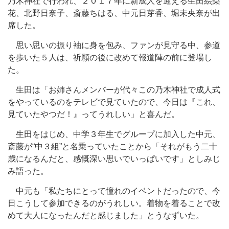
乃木神社で行われ、２０１７年に新成人を迎える生田絵梨
花、北野日奈子、斎藤ちはる、中元日芽香、堀未央奈が出
席した。
思い思いの振り袖に身を包み、ファンが見守る中、参道
を歩いた５人は、祈願の後に改めて報道陣の前に登場し
た。
生田は「お姉さんメンバーが代々この乃木神社で成人式
をやっているのをテレビで見ていたので、今日は『これ、
見ていたやつだ！』ってうれしい」と喜んだ。
生田をはじめ、中学３年生でグループに加入した中元、
斎藤が“中３組”と名乗っていたことから「それがもう二十
歳になるんだと、感慨深い思いでいっぱいです」としみじ
み語った。
中元も「私たちにとって憧れのイベントだったので、今
日こうして参加できるのがうれしい。着物を着ることで改
めて大人になったんだと感じました」とうなずいた。