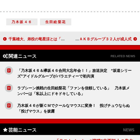
乃木坂４６
生田絵梨花
千葉雄大、弟役の竜星涼とは「お父さんが違う…」 「あと１０センチ身長がほしい」
松井珠理奈「今年は“総選挙”で１位を目指す」 兒玉遥らＡＫＢグループ３２人が成人式
関連ニュース
RELATED NEWS
「乃木坂４６＆欅坂４６合同大忘年会！！」放送決定 “坂道シリー
ズ”アイドルグループがバラエティーで初共演
ラブシーン挑戦の生田絵梨花「ファンを信頼している」 乃木坂メ
ンバーは「私以上にドキドキしている」
乃木坂４６が新ＣＭでクールなマウスに変身！ 投げチュウならぬ
「投げマウス」を披露
芸能ニュース
NEWS