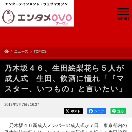
MENU
ニュース
TOPICS
乃木坂４６、生田絵梨花ら５人が
成人式 生田、飲酒に憧れ「『マ
スター、いつもの』と言いたい」
2017年1月7日 / 16:37
ポスト
シェア
送る
乃木坂４６新成人メンバーの成人式が７日、東京都内の