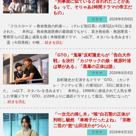
『刑事面に似ていると言われたことがあ
る』って、そりゃあ2時間ドラマの帝王だ
もの」
2026年8月6日
ドラマ
「クロスロード ～救命救急の約束～」（テレビ朝日系）の第5話が4日に放送
された。 本作は、救命救急医療の最前線でもがく、若き救命医・救急隊員・
警察官らの正義と成長を描く本格医療ドラマ。（※以下、ネタバレを含みます）
遥（今田美桜）や桐 …
続きを読む
「GTO」“鬼塚”反町隆史らが「告白大作
戦」を決行 「カジサックの娘・梶原叶渚
は華がある」「黒幕の正体は誰」
2026年8月4日
ドラマ
反町隆史が主演するドラマ「GTO」（カンテ
レ・フジテレビ系）の第3話が、3日に放送され
た。（※以下、ネタバレを含みます） 本作は、1998年に放送されて人気を博
した学園ドラマ「GTO」が28年ぶりに連続ドラマとして復活。50代になった“
…
続きを読む
「一次元の挿し木」“唯”白石聖の正体が
判明し騒然 「車椅子だったよね」「宗教
二世の“悠”山田涼介がつらい」
2026年8月3日
ドラマ