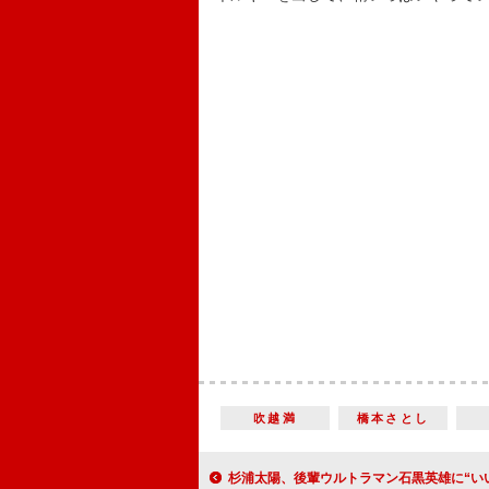
吹越満
橋本さとし
杉浦太陽、後輩ウルトラマン石黒英雄に“いい父親”指南 石黒「子どもがほし