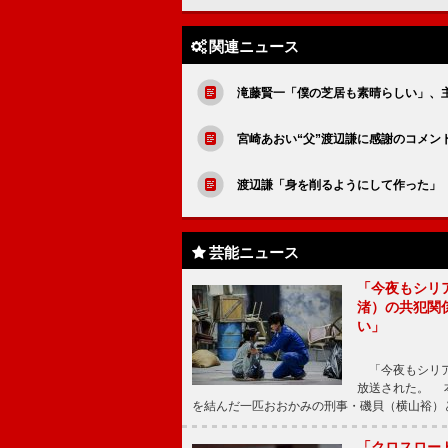
関連ニュース
滝藤賢一「僕の芝居も素晴らしい」、
宮崎あおい“父”渡辺謙に感謝のコメン
渡辺謙「身を削るようにして作った」
芸能ニュース
「今夜もシリ
渚）の共犯関
い」
「今夜もシリア
放送された。 
を結んだ一匹おおかみの刑事・磯貝（横山裕）
「クロスロー