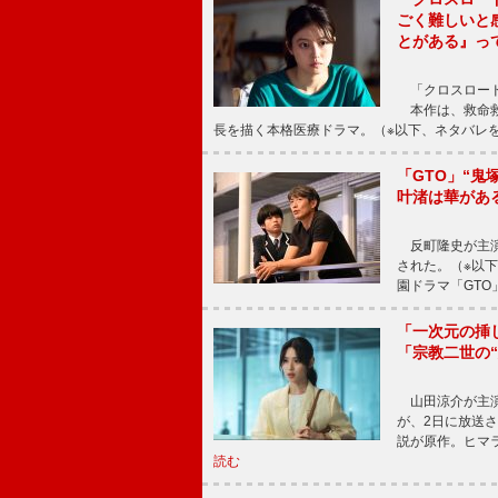
ごく難しいと
とがある』っ
「クロスロード
本作は、救命救
長を描く本格医療ドラマ。（※以下、ネタバレ
「GTO」“
叶渚は華があ
反町隆史が主演
された。（※以
園ドラマ「GTO
「一次元の挿
「宗教二世の
山田涼介が主演
が、2日に放送
説が原作。ヒマラ
読む