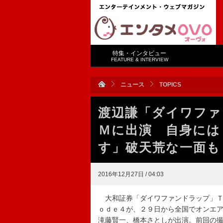
特集・インタビュー
FEATURE & INTERVIEW
ニュース
TOPICS
渡辺謙「ダイワファ
Ｍに出演 自身には
す」破天荒な一面も
2016年12月27日 / 04:03
大和証券「ダイワファンドラップ」Ｔ
ｏｄｅ４が、２９日から全国でオンエ
滝藤賢一、橋本さとしが出演。前回の撮