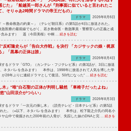
感じた」「船越英一郎さんが『刑事面に似ていると言われたこ
て、そりゃあ2時間ドラマの帝王だもの」
2026年8月6日
ドラマ
 ～救命救急の約束～」（テレビ朝日系）の第5話が4日に放送された。
急医療の最前線でもがく、若き救命医・救急隊員・警察官らの正義と成
を含みます） 遥（今田美桜）や桐 …
続きを読む
鬼塚”反町隆史らが「告白大作戦」を決行 「カジサックの娘・梶原
る」「黒幕の正体は誰」
2026年8月4日
ドラマ
するドラマ「GTO」（カンテレ・フジテレビ系）の第3話が、3日に放送
下、ネタバレを含みます） 本作は、1998年に放送されて人気を博した学
」が28年ぶりに連続ドラマとして復活。50代になった“ …
続きを読む
し木」“唯”白石聖の正体が判明し騒然 「車椅子だったよね」
“悠”山田涼介がつらい」
2026年8月3日
ドラマ
するドラマ「一次元の挿し木」（読売テレビ・日本テレビ系）の第5話
された。（※以下、ネタバレを含みます） 本作は、松下龍之介氏の同名小
ヤ山中で発掘された200年前の人骨が、失踪した妹のDNAと完 …
続きを