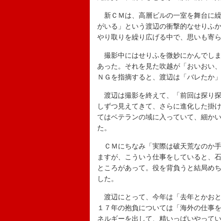
新ＣＭは、高層ビルの一室を舞台に繰
がいる」という渡辺の衝撃的なせりふ
やり取りを繰り広げる中で、思いも寄
撮影中にはせりふを微妙にかんでしま
あった。それを見た吹越が「おいおい
ＮＧを指摘すると、渡辺は「バレたか
渡辺は撮影を終えて、「前回は探り探
しずつ見えてきて、さらに進化した掛
てはベテランの域に入っていて、細か
た。
ＣＭにちなみ「実際は破天荒なのか手
ますが、こういう仕事をしていると、
ところがあって。役を背負うと結局め
した。
渡辺にとって、今年は「去年とかおと
１７年の抱負については「海外の仕事
ネルギーを出して、精いっぱいやって