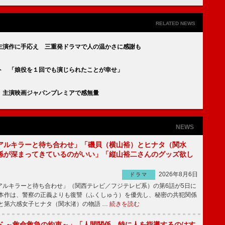
RELATED NEWS
主演作に手応え 三重発ドラマで人の温かさに感謝も
ト 「娘役を１回でも演じられたことが幸せ」
 主演映画ジャパンプレミアで感無量
NEWS
アルキラーと待ち合わせ」「磯貝（横山裕）とヒナタ（関水
係が深まってきているのがいい」「縦山裕二さんのグッズ欲し
2026年8月6日
ドラマ
ルキラーと待ち合わせ」（関西テレビ／フジテレビ系）の第6話が5日に
本作は、警察の正義よりも復讐（ふくしゅう）を優先し、秘密の共犯関係
と第六感女子ヒナタ（関水渚）の物語 …
続きを読む
ド ～救命救急の約束～」「人間関係、特に人を指導するのはす