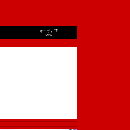
オーヴォ
OVO