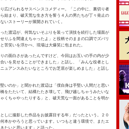
り広げられるサスペンスコメディー。「この中に、裏切り者
から始まり、破天荒な生き方を誓う４人の男たちが丁々発止の
らないストーリーが展開されていく。
った渡辺が、何気ないそぶりを装って演技を続行した場面が
、せりふを間違えちゃったよ」と役柄そのままの口調でズバリ
」と苦笑いを浮かべ、現場は大爆笑に包まれた。
りの面白さがあったんですけど、今回はお互いの手の内が少
け合いを見せることができました」と話し、「みんな役者とし
いニュアンスみたいなところでお芝居が楽しめました」と話し
堅いのか」と聞かれた渡辺は「僕自身は手堅い人間だと思い
石橋をたたいて、結構たたき壊して、飛び越しちゃうみたいな
ちゃくちゃやったりする」と、破天荒な一面があることを明か
としに撮影した作品をお披露目する年」だったという。２０
を何本かやろうと思っています。いつもと違う環境で、またエ
いきたいと思います」と語った。