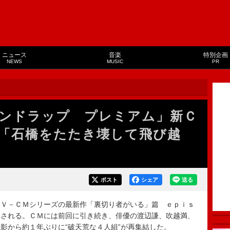
ニュース
音楽
特別企画
NEWS
MUSIC
PR
ンドラップ プレミアム」新Ｃ
「石橋をたたき壊して飛び越
ポスト
シェア
送る
Ｖ－ＣＭシリーズの最新作「裏切り者がいる」篇 ｅｐｉｓ
アされる。ＣＭには前回に引き続き、俳優の渡辺謙、吹越満、
影から約１年ぶりに“破天荒な４人組”が再集結した。