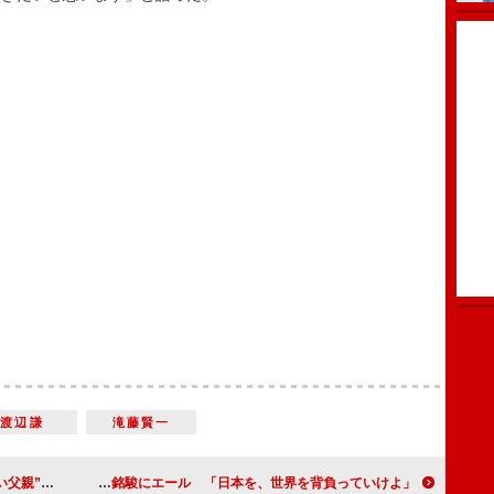
渡辺謙
滝藤賢一
くなります」
藤岡弘、、現役ライダー西銘駿にエール 「日本を、世界を背負っていけよ」