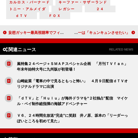
カルロス・バーナード
キーファー・サザーランド
トニー・アルメイダ
レガシー
２４
ｄＴＶ
ＦＯＸ
妄想ガッキー最高視聴率でフィナーレ ムズキュン！炸裂「逃げ恥」ロスは大丈夫？
観月ありさ、夫は「私よりも気合を入れて来る」 Ａ．Ｂ．Ｃ－Ｚ五関晃一は「キュンキュンさせたい」
関連ニュース
RELATED NEWS
嵐特集２４ページ＋ＳＭＡＰスペシャル企画 「月刊ＴＶｆａｎ」
年末年始特大号に九州版が初登場！
山崎紘菜「電車の中で見るともっと怖い」 ４月９日配信ｄＴＶオ
リジナルドラマに出演
「ｄＴＶ」と「Ｈｕｌｕ」が海外ドラマを“２社独占”配信 マイケ
ル・ベイ制作総指揮の海賊アドベンチャー
Ｖ６、２４時間生放送“完走”に笑顔 井ノ原、坂本の「リーダーっ
ぽいところを初めて見た」