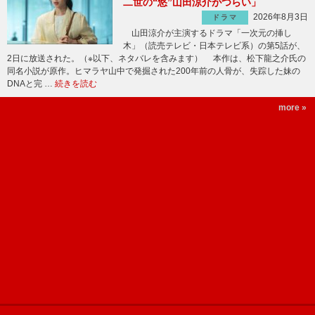
二世の“悠”山田涼介がつらい」
2026年8月3日
ドラマ
山田涼介が主演するドラマ「一次元の挿し
木」（読売テレビ・日本テレビ系）の第5話が、
2日に放送された。（※以下、ネタバレを含みます） 本作は、松下龍之介氏の
同名小説が原作。ヒマラヤ山中で発掘された200年前の人骨が、失踪した妹の
DNAと完 …
続きを読む
more »