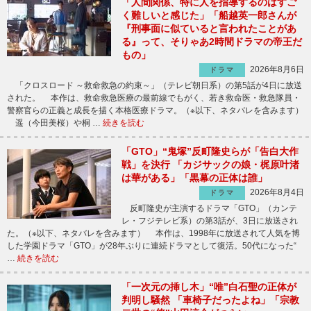
「人間関係、特に人を指導するのはすご
く難しいと感じた」「船越英一郎さんが
『刑事面に似ていると言われたことがあ
る』って、そりゃあ2時間ドラマの帝王だ
もの」
2026年8月6日
ドラマ
「クロスロード ～救命救急の約束～」（テレビ朝日系）の第5話が4日に放送
された。 本作は、救命救急医療の最前線でもがく、若き救命医・救急隊員・
警察官らの正義と成長を描く本格医療ドラマ。（※以下、ネタバレを含みます）
遥（今田美桜）や桐 …
続きを読む
「GTO」“鬼塚”反町隆史らが「告白大作
戦」を決行 「カジサックの娘・梶原叶渚
は華がある」「黒幕の正体は誰」
2026年8月4日
ドラマ
反町隆史が主演するドラマ「GTO」（カンテ
レ・フジテレビ系）の第3話が、3日に放送され
た。（※以下、ネタバレを含みます） 本作は、1998年に放送されて人気を博
した学園ドラマ「GTO」が28年ぶりに連続ドラマとして復活。50代になった“
…
続きを読む
「一次元の挿し木」“唯”白石聖の正体が
判明し騒然 「車椅子だったよね」「宗教