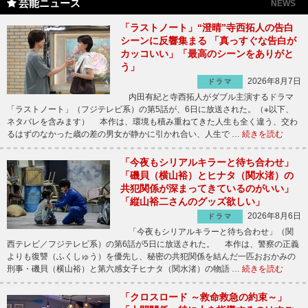
芸能ニュース
NEWS
「ラストノート」“澄晴”寺西拓人の告白
シーンに反響集まる 「真っすぐな告白が
カッコいい」「最高のシーンをありがと
う」
2026年8月7日
ドラマ
内田有紀と寺西拓人がダブル主演するドラマ
「ラストノート」（フジテレビ系）の第5話が、6日に放送された。（※以下、
ネタバレを含みます） 本作は、環境も積み重ねてきた人生も全く違う、交わ
るはずのなかった歳の差の男女が静かに引かれ合い、人生で …
続きを読む
「今夜もシリアルキラーと待ち合わせ」
「磯貝（横山裕）とヒナタ（関水渚）の
共犯関係が深まってきているのがいい」
「縦山裕二さんのグッズ欲しい」
2026年8月6日
ドラマ
「今夜もシリアルキラーと待ち合わせ」（関
西テレビ／フジテレビ系）の第6話が5日に放送された。 本作は、警察の正義
よりも復讐（ふくしゅう）を優先し、秘密の共犯関係を結んだ一匹おおかみの
刑事・磯貝（横山裕）と第六感女子ヒナタ（関水渚）の物語 …
続きを読む
「クロスロード ～救命救急の約束～」