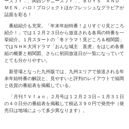
ーズＪｒ．、関西ジャニーズＪｒ．、ＢＯＹＳ ＡＮＤ
ＭＥＮ、ハロ！プロジェクトほかフレッシュなグラビアが
誌面を彩る！
番組紹介も充実。「年末年始特番！よりすぐり見どころ
紹介！」では１２月２３日から放送される各局の特番を一
挙紹介。１月スタートの「冬ドラマ！見どころ＆相関図」
ではＮＨＫ大河ドラマ「おんな城主 直虎」をはじめ各番
組の概要と相関図、さらに初回放送日が一覧になっていて
とても分かりやすい。
新登場となった九州版では、九州エリアで放送される年
末年始特番の解説と、見やすいと評判のレイアウトで福岡
と佐賀の番組表を掲載している。
「月刊ＴＶｆａｎ」２月号は１２月２３日～１月３１日
の４０日分の番組表を掲載して税込３９０円で発売中（発
売日は地域によって多少異なります）。