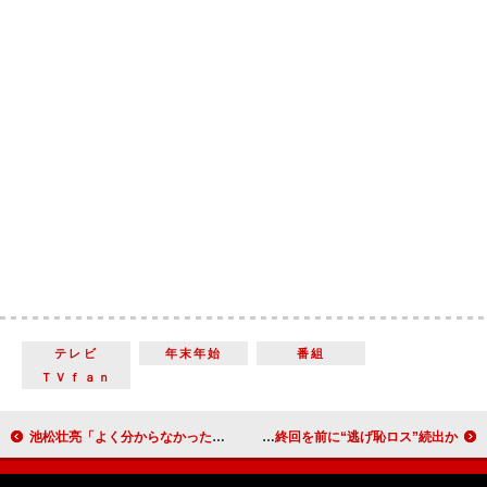
テレビ
年末年始
番組
ＴＶｆａｎ
池松壮亮「よく分からなかった…」 盟友松居大悟監督の新作に正直すぎる感想
ムズキュン炸裂、また最高視聴率を記録 最終回を前に“逃げ恥ロス”続出か！