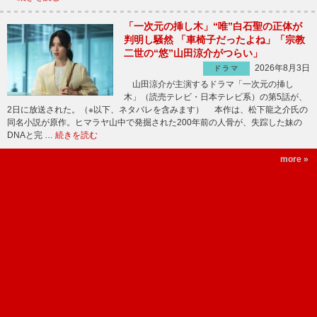
「一次元の挿し木」“唯”白石聖の正体が
判明し騒然 「車椅子だったよね」「宗教
二世の“悠”山田涼介がつらい」
2026年8月3日
ドラマ
山田涼介が主演するドラマ「一次元の挿し
木」（読売テレビ・日本テレビ系）の第5話が、
2日に放送された。（※以下、ネタバレを含みます） 本作は、松下龍之介氏の
同名小説が原作。ヒマラヤ山中で発掘された200年前の人骨が、失踪した妹の
DNAと完 …
続きを読む
more »