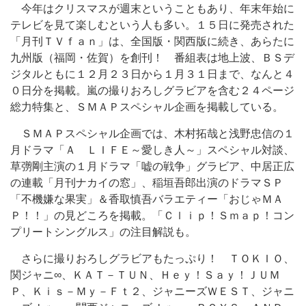
今年はクリスマスが週末ということもあり、年末年始に
テレビを見て楽しむという人も多い。１５日に発売された
「月刊ＴＶｆａｎ」は、全国版・関西版に続き、あらたに
九州版（福岡・佐賀）を創刊！ 番組表は地上波、ＢＳデ
ジタルともに１２月２３日から１月３１日まで、なんと４
０日分を掲載。嵐の撮りおろしグラビアを含む２４ページ
総力特集と、ＳＭＡＰスペシャル企画を掲載している。
ＳＭＡＰスペシャル企画では、木村拓哉と浅野忠信の１
月ドラマ「Ａ ＬＩＦＥ～愛しき人～」スペシャル対談、
草彅剛主演の１月ドラマ「嘘の戦争」グラビア、中居正広
の連載「月刊ナカイの窓」、稲垣吾郎出演のドラマＳＰ
「不機嫌な果実」＆香取慎吾バラエティー「おじゃＭＡ
Ｐ！！」の見どころを掲載。「Ｃｌｉｐ！Ｓｍａｐ！コン
プリートシングルス」の注目解説も。
さらに撮りおろしグラビアもたっぷり！ ＴＯＫＩＯ、
関ジャニ∞、ＫＡＴ－ＴＵＮ、Ｈｅｙ！Ｓａｙ！ＪＵＭ
Ｐ、Ｋｉｓ－Ｍｙ－Ｆｔ２、ジャニーズＷＥＳＴ、ジャニ