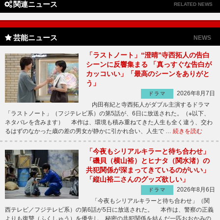
関連ニュース
RELATED NEWS
芸能ニュース
NEWS
「ラストノート」“澄晴”寺西拓人の告白
シーンに反響集まる 「真っすぐな告白が
カッコいい」「最高のシーンをありがと
う」
2026年8月7日
ドラマ
内田有紀と寺西拓人がダブル主演するドラマ
「ラストノート」（フジテレビ系）の第5話が、6日に放送された。（※以下、
ネタバレを含みます） 本作は、環境も積み重ねてきた人生も全く違う、交わ
るはずのなかった歳の差の男女が静かに引かれ合い、人生で …
続きを読む
「今夜もシリアルキラーと待ち合わせ」
「磯貝（横山裕）とヒナタ（関水渚）の
共犯関係が深まってきているのがいい」
「縦山裕二さんのグッズ欲しい」
2026年8月6日
ドラマ
「今夜もシリアルキラーと待ち合わせ」（関
西テレビ／フジテレビ系）の第6話が5日に放送された。 本作は、警察の正義
よりも復讐（ふくしゅう）を優先し、秘密の共犯関係を結んだ一匹おおかみの