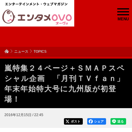
MENU
ニュース
TOPICS
嵐特集２４ページ＋ＳＭＡＰスペ
シャル企画 「月刊ＴＶｆａｎ」
年末年始特大号に九州版が初登
場！
2016年12月15日 / 22:45
ポスト
シェア
送る