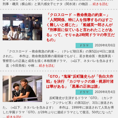
刑事・磯貝（横山裕）と第六感女子ヒナタ（関水渚）の物語 …
続きを読む
「クロスロード ～救命救急の約束～」
「人間関係、特に人を指導するのはすご
く難しいと感じた」「船越英一郎さんが
『刑事面に似ていると言われたことがあ
る』って、そりゃあ2時間ドラマの帝王だ
もの」
2026年8月6日
ドラマ
「クロスロード ～救命救急の約束～」（テレビ朝日系）の第5話が4日に放送
された。 本作は、救命救急医療の最前線でもがく、若き救命医・救急隊員・
警察官らの正義と成長を描く本格医療ドラマ。（※以下、ネタバレを含みます）
遥（今田美桜）や桐 …
続きを読む
「GTO」“鬼塚”反町隆史らが「告白大作
戦」を決行 「カジサックの娘・梶原叶渚
は華がある」「黒幕の正体は誰」
2026年8月4日
ドラマ
反町隆史が主演するドラマ「GTO」（カンテ
レ・フジテレビ系）の第3話が、3日に放送され
た。（※以下、ネタバレを含みます） 本作は、1998年に放送されて人気を博
した学園ドラマ「GTO」が28年ぶりに連続ドラマとして復活。50代になった“
…
続きを読む