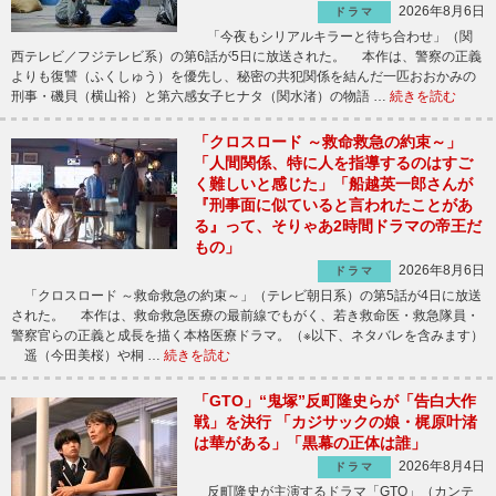
2026年8月6日
ドラマ
「今夜もシリアルキラーと待ち合わせ」（関
西テレビ／フジテレビ系）の第6話が5日に放送された。 本作は、警察の正義
よりも復讐（ふくしゅう）を優先し、秘密の共犯関係を結んだ一匹おおかみの
刑事・磯貝（横山裕）と第六感女子ヒナタ（関水渚）の物語 …
続きを読む
「クロスロード ～救命救急の約束～」
「人間関係、特に人を指導するのはすご
く難しいと感じた」「船越英一郎さんが
『刑事面に似ていると言われたことがあ
る』って、そりゃあ2時間ドラマの帝王だ
もの」
2026年8月6日
ドラマ
「クロスロード ～救命救急の約束～」（テレビ朝日系）の第5話が4日に放送
された。 本作は、救命救急医療の最前線でもがく、若き救命医・救急隊員・
警察官らの正義と成長を描く本格医療ドラマ。（※以下、ネタバレを含みます）
遥（今田美桜）や桐 …
続きを読む
「GTO」“鬼塚”反町隆史らが「告白大作
戦」を決行 「カジサックの娘・梶原叶渚
は華がある」「黒幕の正体は誰」
2026年8月4日
ドラマ
反町隆史が主演するドラマ「GTO」（カンテ