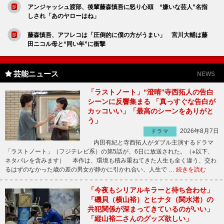
アンジャッシュ渡部、後輩藤森慎吾に怒り心頭 “嫌いな芸人”名指
しされ「あのヤローはね」
藤森慎吾、アフレコは「圧倒的に僕の方がうまい」 宮川大輔は藤
田ニコル母と“同い年”に衝撃
芸能ニュース
NEWS
「ラストノート」“澄晴”寺西拓人の告白
シーンに反響集まる 「真っすぐな告白が
カッコいい」「最高のシーンをありがと
う」
2026年8月7日
ドラマ
内田有紀と寺西拓人がダブル主演するドラマ
「ラストノート」（フジテレビ系）の第5話が、6日に放送された。（※以下、
ネタバレを含みます） 本作は、環境も積み重ねてきた人生も全く違う、交わ
るはずのなかった歳の差の男女が静かに引かれ合い、人生で …
続きを読む
「今夜もシリアルキラーと待ち合わせ」
「磯貝（横山裕）とヒナタ（関水渚）の
共犯関係が深まってきているのがいい」
「縦山裕二さんのグッズ欲しい」