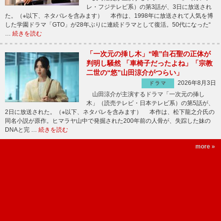
レ・フジテレビ系）の第3話が、3日に放送され
た。（※以下、ネタバレを含みます） 本作は、1998年に放送されて人気を博
した学園ドラマ「GTO」が28年ぶりに連続ドラマとして復活。50代になった“
…
続きを読む
「一次元の挿し木」“唯”白石聖の正体が
判明し騒然 「車椅子だったよね」「宗教
二世の“悠”山田涼介がつらい」
2026年8月3日
ドラマ
山田涼介が主演するドラマ「一次元の挿し
木」（読売テレビ・日本テレビ系）の第5話が、
2日に放送された。（※以下、ネタバレを含みます） 本作は、松下龍之介氏の
同名小説が原作。ヒマラヤ山中で発掘された200年前の人骨が、失踪した妹の
DNAと完 …
続きを読む
more »