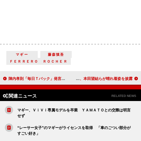
マギー
藤森慎吾
ＦＥＲＲＥＲＯ ＲＯＣＨＥＲ
陣内孝則「毎日Ｔバック」発言 山崎育三郎、ユナクらが女装姿を披露
河北麻友子は“恋愛解禁”宣言 武井咲、剛力彩芽、本田望結らが晴れ着姿を披露
関連ニュース
RELATED NEWS
マギー、ＶｉＶｉ専属モデルを卒業 ＹＡＭＡＴＯとの交際は明言
せず
“レーサー女子”のマギーがライセンスを取得 「車のごつい部分が
すごい好き」