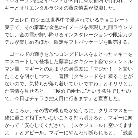
ＹＯオープン記念イベントが８日に東京都内で行われ、マ
ギーとオリエンタルラジオの藤森慎吾が登壇した。
フェレロ ロシェは世界中で愛されているチョコレート
菓子で、その豪華な金色のイメージを表現した同ラウンジ
では、金の雪が舞い降りるインスタレーションや限定カク
テルが楽しめるほか、限定ギフトパッケージを販売する。
ゴールドの輝きを放つロングドレスをまとったマギーを
エスコートして登場した藤森はタキシード姿でジェントル
マン風。マギーとのあまりの身長差に「マジか！」と驚い
たことを明かしつつ、「普段（タキシードを）着ることが
ないので、気持ちが落ち着いていいですね」とキリリとし
た表情を見せると、「“極めて紳士に”という発注でしたの
で、今日はチャラさ控え目に行きます」と宣言した。
ところが、その舌の根も乾かぬうちに、クリスマスを一
緒に過ごす相手がいないことを打ち明けると、マギーに向
かって「安心してください。（スケジュール）空いてます
よ！」とアピール。マギーにやんわり断られると、「残念