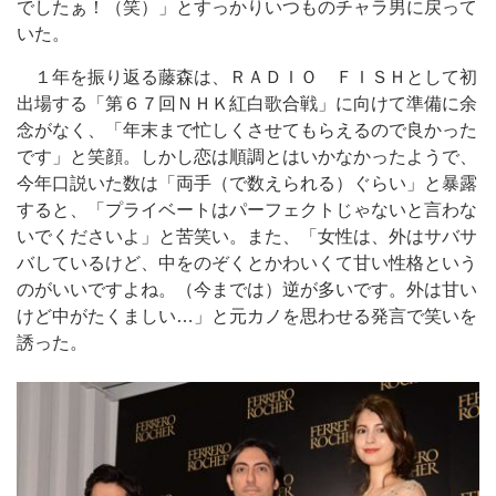
でしたぁ！（笑）」とすっかりいつものチャラ男に戻って
いた。
１年を振り返る藤森は、ＲＡＤＩＯ ＦＩＳＨとして初
出場する「第６７回ＮＨＫ紅白歌合戦」に向けて準備に余
念がなく、「年末まで忙しくさせてもらえるので良かった
です」と笑顔。しかし恋は順調とはいかなかったようで、
今年口説いた数は「両手（で数えられる）ぐらい」と暴露
すると、「プライベートはパーフェクトじゃないと言わな
いでくださいよ」と苦笑い。また、「女性は、外はサバサ
バしているけど、中をのぞくとかわいくて甘い性格という
のがいいですよね。（今までは）逆が多いです。外は甘い
けど中がたくましい…」と元カノを思わせる発言で笑いを
誘った。