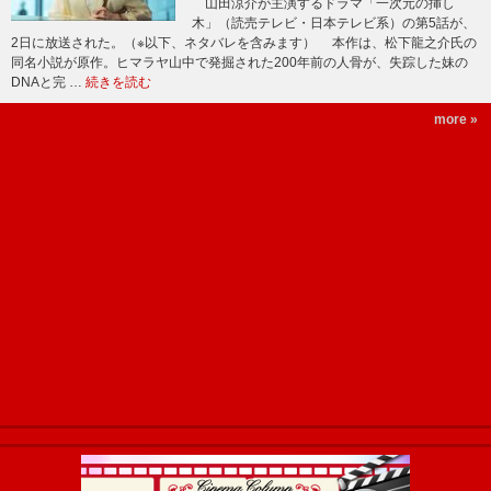
山田涼介が主演するドラマ「一次元の挿し
木」（読売テレビ・日本テレビ系）の第5話が、
2日に放送された。（※以下、ネタバレを含みます） 本作は、松下龍之介氏の
同名小説が原作。ヒマラヤ山中で発掘された200年前の人骨が、失踪した妹の
DNAと完 …
続きを読む
more »