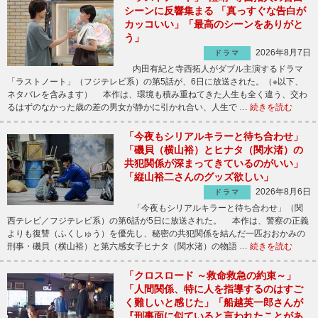
シーンに反響集まる 「真っすぐな告白が
カッコいい」「最高のシーンをありがと
う」
2026年8月7日
ドラマ
内田有紀と寺西拓人がダブル主演するドラマ
「ラストノート」（フジテレビ系）の第5話が、6日に放送された。（※以下、
ネタバレを含みます） 本作は、環境も積み重ねてきた人生も全く違う、交わ
るはずのなかった歳の差の男女が静かに引かれ合い、人生で …
続きを読む
「今夜もシリアルキラーと待ち合わせ」
「磯貝（横山裕）とヒナタ（関水渚）の
共犯関係が深まってきているのがいい」
「縦山裕二さんのグッズ欲しい」
2026年8月6日
ドラマ
「今夜もシリアルキラーと待ち合わせ」（関
西テレビ／フジテレビ系）の第6話が5日に放送された。 本作は、警察の正義
よりも復讐（ふくしゅう）を優先し、秘密の共犯関係を結んだ一匹おおかみの
刑事・磯貝（横山裕）と第六感女子ヒナタ（関水渚）の物語 …
続きを読む
「クロスロード ～救命救急の約束～」
「人間関係、特に人を指導するのはすご
く難しいと感じた」「船越英一郎さんが
『刑事面に似ていると言われたことがあ