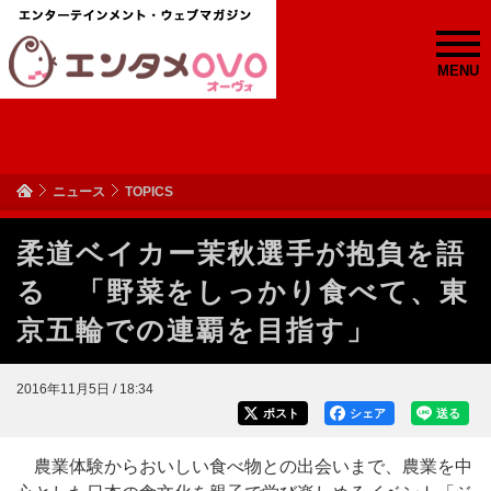
MENU
ニュース
TOPICS
柔道ベイカー茉秋選手が抱負を語
る 「野菜をしっかり食べて、東
京五輪での連覇を目指す」
2016年11月5日 / 18:34
ポスト
シェア
送る
農業体験からおいしい食べ物との出会いまで、農業を中