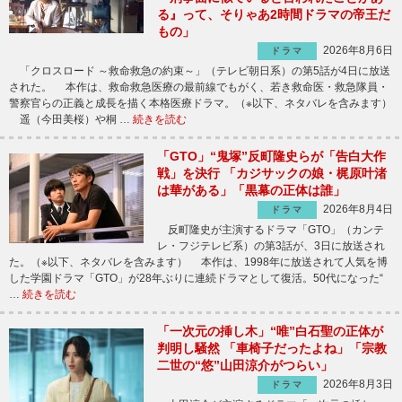
る』って、そりゃあ2時間ドラマの帝王だ
もの」
2026年8月6日
ドラマ
「クロスロード ～救命救急の約束～」（テレビ朝日系）の第5話が4日に放送
された。 本作は、救命救急医療の最前線でもがく、若き救命医・救急隊員・
警察官らの正義と成長を描く本格医療ドラマ。（※以下、ネタバレを含みます）
遥（今田美桜）や桐 …
続きを読む
「GTO」“鬼塚”反町隆史らが「告白大作
戦」を決行 「カジサックの娘・梶原叶渚
は華がある」「黒幕の正体は誰」
2026年8月4日
ドラマ
反町隆史が主演するドラマ「GTO」（カンテ
レ・フジテレビ系）の第3話が、3日に放送され
た。（※以下、ネタバレを含みます） 本作は、1998年に放送されて人気を博
した学園ドラマ「GTO」が28年ぶりに連続ドラマとして復活。50代になった“
…
続きを読む
「一次元の挿し木」“唯”白石聖の正体が
判明し騒然 「車椅子だったよね」「宗教
二世の“悠”山田涼介がつらい」
2026年8月3日
ドラマ