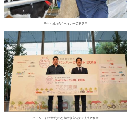
子牛と触れ合うベイカー茉秋選手
ベイカー茉秋選手(左)と農林水産省矢倉克夫政務官