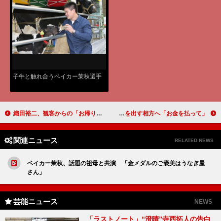
子牛と触れ合うベイカー茉秋選手
織田裕二、観客からの「お帰りなさい！」に感激 子役の「一緒に演技がやりやすかった」には照れ笑い
ロバート秋山“ロバート”をフランチャイズ方式に？ 農業やボクシングに精を出す相方へ「お金を払って」
関連ニュース
RELATED NEWS
ベイカー茉秋、話題の祖母と共演 「金メダルのご褒美はうなぎ屋
さん」
芸能ニュース
NEWS
「ラストノート」“澄晴”寺西拓人の告白