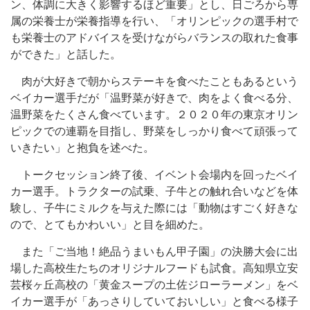
ン、体調に大きく影響するほど重要」とし、日ごろから専
属の栄養士が栄養指導を行い、「オリンピックの選手村で
も栄養士のアドバイスを受けながらバランスの取れた食事
ができた」と話した。
肉が大好きで朝からステーキを食べたこともあるという
ベイカー選手だが「温野菜が好きで、肉をよく食べる分、
温野菜をたくさん食べています。２０２０年の東京オリン
ピックでの連覇を目指し、野菜をしっかり食べて頑張って
いきたい」と抱負を述べた。
トークセッション終了後、イベント会場内を回ったベイ
カー選手。トラクターの試乗、子牛との触れ合いなどを体
験し、子牛にミルクを与えた際には「動物はすごく好きな
ので、とてもかわいい」と目を細めた。
また「ご当地！絶品うまいもん甲子園」の決勝大会に出
場した高校生たちのオリジナルフードも試食。高知県立安
芸桜ヶ丘高校の「黄金スープの土佐ジローラーメン」をベ
イカー選手が「あっさりしていておいしい」と食べる様子