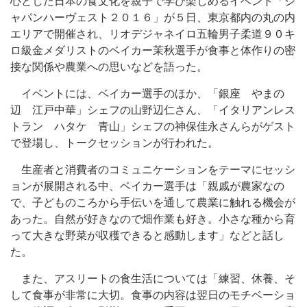
心とした日本の食文化を親子で学び楽しめるイベント「ジ
ャパンハーヴェスト２０１６」が５日、東京都内の丸の内
エリアで開催され、リオデジャネイロ五輪男子柔道９０キ
ロ級金メダリストのベイカー茉秋選手が食事と体作りの密
接な関係や農業への思いなどを語った。
イベントには、ベイカー選手のほか、「銀座 やまの
辺 江戸中華」シェフの山野辺仁さん、「イタリアンレス
トラン ハタケ 青山」シェフの神保佳永さんらがゲスト
で登場し、トークセッションが行われた。
生産者と消費者のコミュニケーションをテーマにセッシ
ョンが展開される中、ベイカー選手は「親戚が農家なの
で、子どものころから手伝いを通して農業に触れる機会が
あった。自然が好きなので畑作業も好き。小さな種から育
って大きな野菜が収穫できると感動します」などと話し
た。
また、アスリートの食生活については「練習、休養、そ
して食事が非常に大切。食事の内容は翌日のモチベーショ