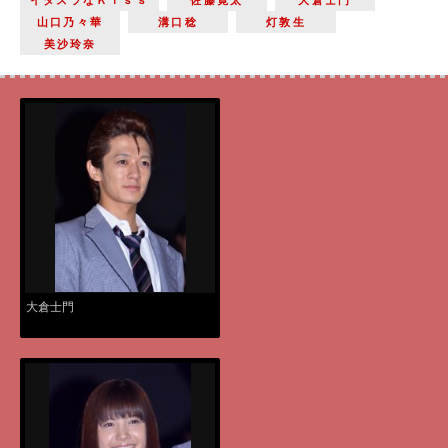
山口乃々華
溝口稔
灯敦生
美沙玲奈
大倉士門