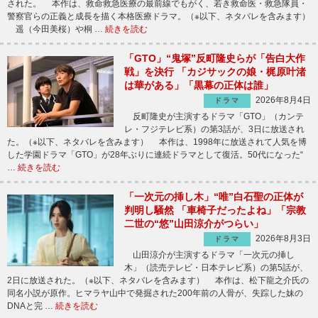
された。 本作は、救命救急医療の最前線でもがく、若き救命医・救急隊員・
警察官らの正義と成長を描く本格医療ドラマ。（※以下、ネタバレを含みます）
遥（今田美桜）や桐 …
続きを読む
「GTO」“鬼塚”反町隆史らが「告白大作
戦」を決行 「カジサックの娘・梶原叶渚
は華がある」「黒幕の正体は誰」
2026年8月4日
ドラマ
反町隆史が主演するドラマ「GTO」（カンテ
レ・フジテレビ系）の第3話が、3日に放送され
た。（※以下、ネタバレを含みます） 本作は、1998年に放送されて人気を博
した学園ドラマ「GTO」が28年ぶりに連続ドラマとして復活。50代になった“
…
続きを読む
「一次元の挿し木」“唯”白石聖の正体が
判明し騒然 「車椅子だったよね」「宗教
二世の“悠”山田涼介がつらい」
2026年8月3日
ドラマ
山田涼介が主演するドラマ「一次元の挿し
木」（読売テレビ・日本テレビ系）の第5話が、
2日に放送された。（※以下、ネタバレを含みます） 本作は、松下龍之介氏の
同名小説が原作。ヒマラヤ山中で発掘された200年前の人骨が、失踪した妹の
DNAと完 …
続きを読む