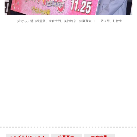
（左から）溝口稔監督、大倉士門、美沙玲奈、佐藤寛太、山口乃々華、灯敦生
イタズラなＫｉｓｓ
佐藤寛太
大倉士門