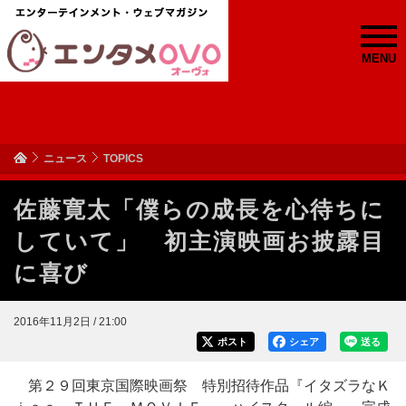
MENU
ニュース
TOPICS
佐藤寛太「僕らの成長を心待ちに
していて」 初主演映画お披露目
に喜び
2016年11月2日 / 21:00
ポスト
シェア
送る
第２９回東京国際映画祭 特別招待作品『イタズラなＫ