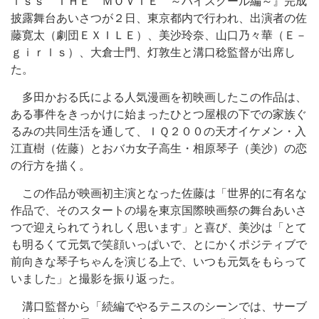
ｉｓｓ ＴＨＥ ＭＯＶＩＥ ～ハイスクール編～』完成
披露舞台あいさつが２日、東京都内で行われ、出演者の佐
藤寛太（劇団ＥＸＩＬＥ）、美沙玲奈、山口乃々華（Ｅ－
ｇｉｒｌｓ）、大倉士門、灯敦生と溝口稔監督が出席し
た。
多田かおる氏による人気漫画を初映画したこの作品は、
ある事件をきっかけに始まったひとつ屋根の下での家族ぐ
るみの共同生活を通して、ＩＱ２００の天才イケメン・入
江直樹（佐藤）とおバカ女子高生・相原琴子（美沙）の恋
の行方を描く。
この作品が映画初主演となった佐藤は「世界的に有名な
作品で、そのスタートの場を東京国際映画祭の舞台あいさ
つで迎えられてうれしく思います」と喜び、美沙は「とて
も明るくて元気で笑顔いっぱいで、とにかくポジティブで
前向きな琴子ちゃんを演じる上で、いつも元気をもらって
いました」と撮影を振り返った。
溝口監督から「続編でやるテニスのシーンでは、サーブ