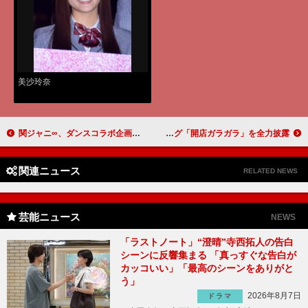
美沙玲奈
関ジャニ∞、ダンスコラボ企画に応募多数で大感激 「思い伝わるな～直筆って」
岡田結実のはじけっぷりに「Ｒ－１に出てほしい」 父のギャグ「開店ガラガラ」を全力披露
関連ニュース
RELATED NEWS
芸能ニュース
NEWS
「ラストノート」“澄晴”寺西拓人の告白
シーンに反響集まる 「真っすぐな告白が
カッコいい」「最高のシーンをありがと
う」
2026年8月7日
ドラマ