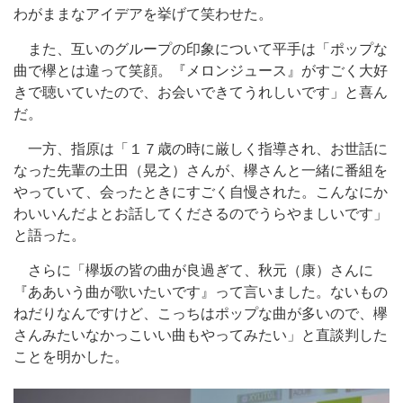
わがままなアイデアを挙げて笑わせた。
また、互いのグループの印象について平手は「ポップな
曲で欅とは違って笑顔。『メロンジュース』がすごく大好
きで聴いていたので、お会いできてうれしいです」と喜ん
だ。
一方、指原は「１７歳の時に厳しく指導され、お世話に
なった先輩の土田（晃之）さんが、欅さんと一緒に番組を
やっていて、会ったときにすごく自慢された。こんなにか
わいいんだよとお話してくださるのでうらやましいです」
と語った。
さらに「欅坂の皆の曲が良過ぎて、秋元（康）さんに
『ああいう曲が歌いたいです』って言いました。ないもの
ねだりなんですけど、こっちはポップな曲が多いので、欅
さんみたいなかっこいい曲もやってみたい」と直談判した
ことを明かした。