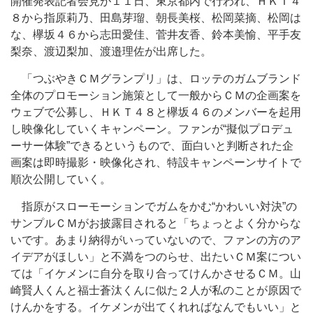
開催発表記者会見が１１日、東京都内で行われ、ＨＫＴ４
８から指原莉乃、田島芽瑠、朝長美桜、松岡菜摘、松岡は
な、欅坂４６から志田愛佳、菅井友香、鈴本美愉、平手友
梨奈、渡辺梨加、渡邉理佐が出席した。
「つぶやきＣＭグランプリ」は、ロッテのガムブランド
全体のプロモーション施策として一般からＣＭの企画案を
ウェブで公募し、ＨＫＴ４８と欅坂４６のメンバーを起用
し映像化していくキャンペーン。ファンが“擬似プロデュ
ーサー体験”できるというもので、面白いと判断された企
画案は即時撮影・映像化され、特設キャンペーンサイトで
順次公開していく。
指原がスローモーションでガムをかむ“かわいい対決”の
サンプルＣＭがお披露目されると「ちょっとよく分からな
いです。あまり納得がいっていないので、ファンの方のア
イデアがほしい」と不満をつのらせ、出たいＣＭ案につい
ては「イケメンに自分を取り合ってけんかさせるＣＭ。山
崎賢人くんと福士蒼汰くんに似た２人が私のことが原因で
けんかをする。イケメンが出てくれればなんでもいい」と