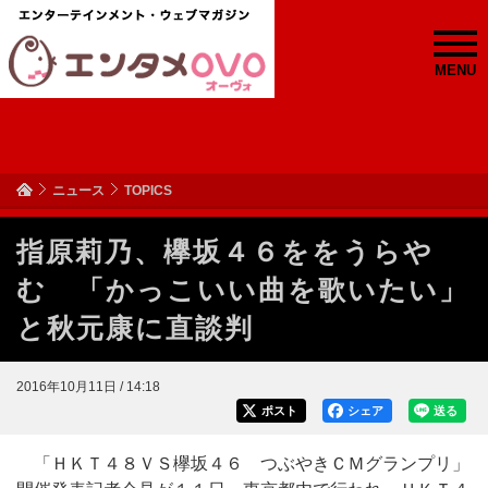
MENU
ニュース
TOPICS
指原莉乃、欅坂４６ををうらや
む 「かっこいい曲を歌いたい」
と秋元康に直談判
2016年10月11日 / 14:18
ポスト
シェア
送る
「ＨＫＴ４８ＶＳ欅坂４６ つぶやきＣＭグランプリ」