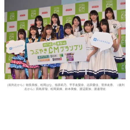
（前列左から）朝長美桜、松岡はな、指原莉乃、平手友梨奈、志田愛佳、菅井友香、（後列
左から）田島芽瑠、松岡菜摘、鈴本美愉、渡辺梨加、渡邉理佐