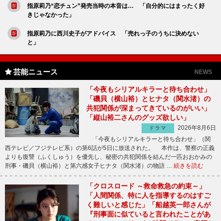
指原莉乃“恋チュン”発売当時の本音は… 「自分的にはまったく好
きじゃなかった」
指原莉乃に西川史子がアドバイス 「売れっ子のうちに決めない
と」
芸能ニュース
NEWS
「今夜もシリアルキラーと待ち合わせ」
「磯貝（横山裕）とヒナタ（関水渚）の
共犯関係が深まってきているのがいい」
「縦山裕二さんのグッズ欲しい」
2026年8月6日
ドラマ
「今夜もシリアルキラーと待ち合わせ」（関
西テレビ／フジテレビ系）の第6話が5日に放送された。 本作は、警察の正義
よりも復讐（ふくしゅう）を優先し、秘密の共犯関係を結んだ一匹おおかみの
刑事・磯貝（横山裕）と第六感女子ヒナタ（関水渚）の物語 …
続きを読む
「クロスロード ～救命救急の約束～」
「人間関係、特に人を指導するのはすご
く難しいと感じた」「船越英一郎さんが
『刑事面に似ていると言われたことがあ