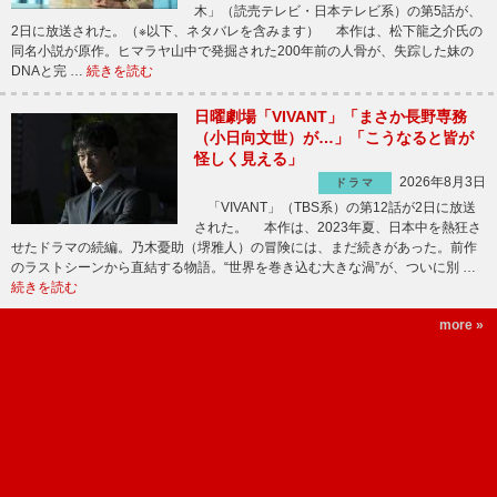
木」（読売テレビ・日本テレビ系）の第5話が、
2日に放送された。（※以下、ネタバレを含みます） 本作は、松下龍之介氏の
同名小説が原作。ヒマラヤ山中で発掘された200年前の人骨が、失踪した妹の
DNAと完 …
続きを読む
日曜劇場「VIVANT」「まさか長野専務
（小日向文世）が…」「こうなると皆が
怪しく見える」
2026年8月3日
ドラマ
「VIVANT」（TBS系）の第12話が2日に放送
された。 本作は、2023年夏、日本中を熱狂さ
せたドラマの続編。乃木憂助（堺雅人）の冒険には、まだ続きがあった。前作
のラストシーンから直結する物語。“世界を巻き込む大きな渦”が、ついに別 …
続きを読む
more »