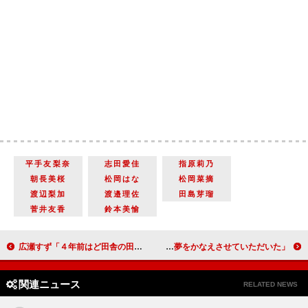
平手友梨奈
志田愛佳
指原莉乃
朝長美桜
松岡はな
松岡菜摘
渡辺梨加
渡邉理佐
田島芽瑠
菅井友香
鈴本美愉
広瀬すず「４年前はど田舎の田舎っぺ」 モデルや女優業は「嫌だなと思っていた」
藤ヶ谷太輔、ベストジーニストの“殿堂入り” 「皆さんに夢をかなえさせていただいた」
関連ニュース
RELATED NEWS