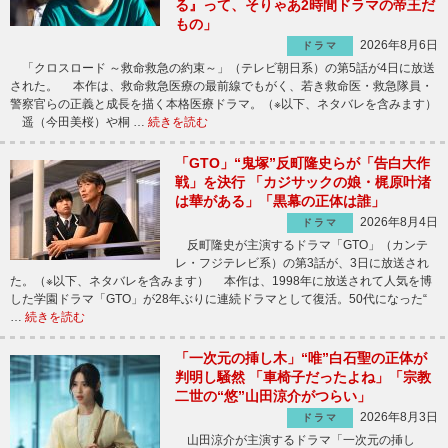
る』って、そりゃあ2時間ドラマの帝王だ
もの」
2026年8月6日
ドラマ
「クロスロード ～救命救急の約束～」（テレビ朝日系）の第5話が4日に放送
された。 本作は、救命救急医療の最前線でもがく、若き救命医・救急隊員・
警察官らの正義と成長を描く本格医療ドラマ。（※以下、ネタバレを含みます）
遥（今田美桜）や桐 …
続きを読む
「GTO」“鬼塚”反町隆史らが「告白大作
戦」を決行 「カジサックの娘・梶原叶渚
は華がある」「黒幕の正体は誰」
2026年8月4日
ドラマ
反町隆史が主演するドラマ「GTO」（カンテ
レ・フジテレビ系）の第3話が、3日に放送され
た。（※以下、ネタバレを含みます） 本作は、1998年に放送されて人気を博
した学園ドラマ「GTO」が28年ぶりに連続ドラマとして復活。50代になった“
…
続きを読む
「一次元の挿し木」“唯”白石聖の正体が
判明し騒然 「車椅子だったよね」「宗教
二世の“悠”山田涼介がつらい」
2026年8月3日
ドラマ
山田涼介が主演するドラマ「一次元の挿し