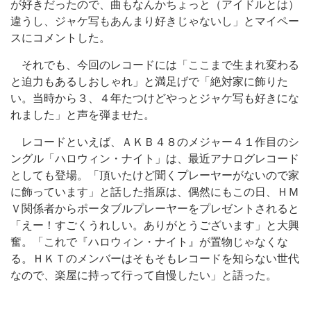
が好きだったので、曲もなんかちょっと（アイドルとは）
違うし、ジャケ写もあんまり好きじゃないし」とマイペー
スにコメントした。
それでも、今回のレコードには「ここまで生まれ変わる
と迫力もあるしおしゃれ」と満足げで「絶対家に飾りた
い。当時から３、４年たつけどやっとジャケ写も好きにな
れました」と声を弾ませた。
レコードといえば、ＡＫＢ４８のメジャー４１作目のシ
ングル「ハロウィン・ナイト」は、最近アナログレコード
としても登場。「頂いたけど聞くプレーヤーがないので家
に飾っています」と話した指原は、偶然にもこの日、ＨＭ
Ｖ関係者からポータブルプレーヤーをプレゼントされると
「えー！すごくうれしい。ありがとうございます」と大興
奮。「これで『ハロウィン・ナイト』が置物じゃなくな
る。ＨＫＴのメンバーはそもそもレコードを知らない世代
なので、楽屋に持って行って自慢したい」と語った。