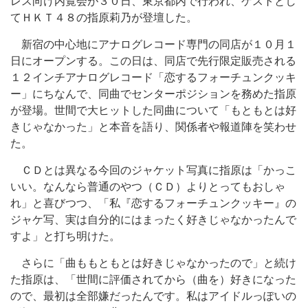
レス向け内覧会が３０日、東京都内で行われ、ゲストとし
てＨＫＴ４８の指原莉乃が登壇した。
新宿の中心地にアナログレコード専門の同店が１０月１
日にオープンする。この日は、同店で先行限定販売される
１２インチアナログレコード「恋するフォーチュンクッキ
ー」にちなんで、同曲でセンターポジションを務めた指原
が登場。世間で大ヒットした同曲について「もともとは好
きじゃなかった」と本音を語り、関係者や報道陣を笑わせ
た。
ＣＤとは異なる今回のジャケット写真に指原は「かっこ
いい。なんなら普通のやつ（ＣＤ）よりとってもおしゃ
れ」と喜びつつ、「私『恋するフォーチュンクッキー』の
ジャケ写、実は自分的にはまったく好きじゃなかったんで
すよ」と打ち明けた。
さらに「曲ももともとは好きじゃなかったので」と続け
た指原は、「世間に評価されてから（曲を）好きになった
ので、最初は全部嫌だったんです。私はアイドルっぽいの