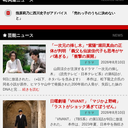
指原莉乃に西川史子がアドバイス 「売れっ子のうちに決めない
と」
芸能ニュース
NEWS
「一次元の挿し木」“紫陽”堀田真由の正
体が判明 「義父も仙波佳代子も思考がヤ
バ過ぎる」「衝撃の展開」
2026年8月10日
ドラマ
山田涼介が主演するドラマ「一次元の挿し
木」（読売テレビ・日本テレビ系）の第6話が、
9日に放送された。（※以下、ネタバレを含みます） 本作は、松下龍之介氏の
同名小説が原作。ヒマラヤ山中で発掘された200年前の人骨が、失踪した妹の
DNAと完 …
続きを読む
日曜劇場「VIVANT」「マジかよ野崎」
「ラストがショック過ぎてぼうぜん」
2026年8月10日
ドラマ
「VIVANT」（TBS系）の第13話が9日に放送
された。 本作は、2023年夏、日本中を熱狂さ