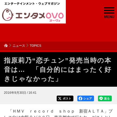
MENU
ニュース
TOPICS
指原莉乃“恋チュン”発売当時の本
音は… 「自分的にはまったく好
きじゃなかった」
2016年9月30日 / 16:41
ポスト
シェア
送る
「ＨＭＶ ｒｅｃｏｒｄ ｓｈｏｐ 新宿ＡＬＴＡ」プ