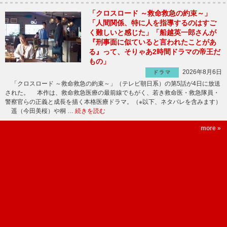
「クロスロード ～救命救急の約束～」
「人間関係、特に人を指導するのはすご
く難しいと感じた」「船越英一郎さんが
『刑事面に似ていると言われたことがあ
る』って、そりゃあ2時間ドラマの帝王だ
もの」
2026年8月6日
ドラマ
「クロスロード ～救命救急の約束～」（テレビ朝日系）の第5話が4日に放送
された。 本作は、救命救急医療の最前線でもがく、若き救命医・救急隊員・
警察官らの正義と成長を描く本格医療ドラマ。（※以下、ネタバレを含みます）
遥（今田美桜）や桐 …
続きを読む
more »