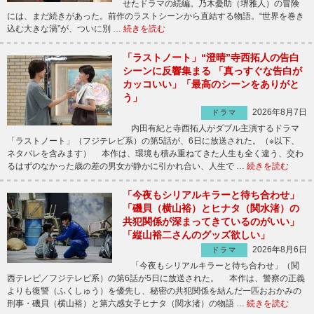
せたドラマの続編。乃木憂助（堺雅人）の冒険
には、まだ続きがあった。前作のラストシーンから直結する物語。“世界を巻き
込む大きな渦”が、ついに別 …
続きを読む
「ラストノート」“澄晴”寺西拓人の告白
シーンに反響集まる 「真っすぐな告白が
カッコいい」「最高のシーンをありがと
う」
2026年8月7日
ドラマ
内田有紀と寺西拓人がダブル主演するドラマ
「ラストノート」（フジテレビ系）の第5話が、6日に放送された。（※以下、
ネタバレを含みます） 本作は、環境も積み重ねてきた人生も全く違う、交わ
るはずのなかった歳の差の男女が静かに引かれ合い、人生で …
続きを読む
「今夜もシリアルキラーと待ち合わせ」
「磯貝（横山裕）とヒナタ（関水渚）の
共犯関係が深まってきているのがいい」
「縦山裕二さんのグッズ欲しい」
2026年8月6日
ドラマ
「今夜もシリアルキラーと待ち合わせ」（関
西テレビ／フジテレビ系）の第6話が5日に放送された。 本作は、警察の正義
よりも復讐（ふくしゅう）を優先し、秘密の共犯関係を結んだ一匹おおかみの
刑事・磯貝（横山裕）と第六感女子ヒナタ（関水渚）の物語 …
続きを読む