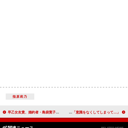
指原莉乃
早乙女友貴、婚約者・島袋寛子は「料理がおいしい」 ヒロミ＆伊代の長男、小園凌央「変なスキャンダルがないように」
橋本マナミ、洋服を着たまま半身浴！？ お酒で「意識をなくしてしまって…」
関連ニュース
RELATED NEWS