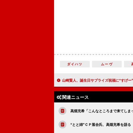
ダイハツ
ムーヴ
山崎賢人、誕生日サプライズ祝福に“すげー”を連発 ファン３００人の大合奏に「この光
関連ニュース
高畑充希「こんなところまで来てしま
“とと姉”ＣＰ落合氏、高畑充希を語る