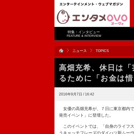
特集・インタビュー
FEATURE & INTERVIEW
ニュース
TOPICS
高畑充希、休日は「
るために「お金は惜
2016年9月7日 / 16:42
女優の高畑充希が、７日に東京都内で
発売イベント」に登壇した。
このイベントでは、「自身のライフス
うキャッチフレーズのダイハツ新ムー