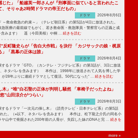
感じた」「船越英一郎さんが『刑事面に似ていると言われたこ
て、そりゃあ2時間ドラマの帝王だもの」
2026年8月6日
ドラマ
 ～救命救急の約束～」（テレビ朝日系）の第5話が4日に放送された。
急医療の最前線でもがく、若き救命医・救急隊員・警察官らの正義と成
を含みます） 遥（今田美桜）や桐 …
続きを読む
鬼塚”反町隆史らが「告白大作戦」を決行 「カジサックの娘・梶原
る」「黒幕の正体は誰」
2026年8月4日
ドラマ
するドラマ「GTO」（カンテレ・フジテレビ系）の第3話が、3日に放送
下、ネタバレを含みます） 本作は、1998年に放送されて人気を博した学
」が28年ぶりに連続ドラマとして復活。50代になった“ …
続きを読む
し木」“唯”白石聖の正体が判明し騒然 「車椅子だったよね」
“悠”山田涼介がつらい」
2026年8月3日
ドラマ
するドラマ「一次元の挿し木」（読売テレビ・日本テレビ系）の第5話
された。（※以下、ネタバレを含みます） 本作は、松下龍之介氏の同名小
ヤ山中で発掘された200年前の人骨が、失踪した妹のDNAと完 …
続きを
more »