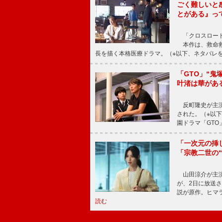
ごく難しいと
とがある』っ
「クロスロード
本作は、救命救
長を描く本格医療ドラマ。（※以下、ネタバレ
「GTO」“
叶渚は華があ
反町隆史が主演
された。（※以
園ドラマ「GTO
「一次元の挿
「宗教二世の
山田涼介が主演
が、2日に放送
説が原作。ヒマラ
読む