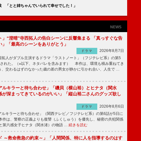
涙 「とと姉ちゃんでいられて幸せでした！」
NEWS
ト」“澄晴”寺西拓人の告白シーンに反響集まる 「真っすぐな告
い」「最高のシーンをありがとう」
2026年8月7日
ドラマ
拓人がダブル主演するドラマ「ラストノート」（フジテレビ系）の第5
送された。（※以下、ネタバレを含みます） 本作は、環境も積み重ねてき
う、交わるはずのなかった歳の差の男女が静かに引かれ合い、人生で …
アルキラーと待ち合わせ」「磯貝（横山裕）とヒナタ（関水
係が深まってきているのがいい」「縦山裕二さんのグッズ欲し
2026年8月6日
ドラマ
ルキラーと待ち合わせ」（関西テレビ／フジテレビ系）の第6話が5日に
本作は、警察の正義よりも復讐（ふくしゅう）を優先し、秘密の共犯関係
と第六感女子ヒナタ（関水渚）の物語 …
続きを読む
ド ～救命救急の約束～」「人間関係、特に人を指導するのはす