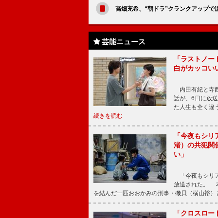
高畑充希、“朝ドラ”クランクアップで
芸能ニュース
「ラストノー
白がカッコい
内田有紀と寺西
話が、6日に放
た人生も全く違
続きを読む
「今夜もシリ
渚）の共犯関
い」
「今夜もシリア
放送された。 
を結んだ一匹おおかみの刑事・磯貝（横山裕）
「クロスロー