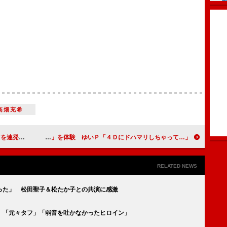
高畑充希
景は忘れない」
おかずクラブと永野芽郁、「ＭＸ４Ｄ」を体験 ゆいＰ「４Ｄにドハマリしちゃって…」
RELATED NEWS
った」 松田聖子＆松たか子との共演に感激
 「元々タフ」「弱音を吐かなかったヒロイン」