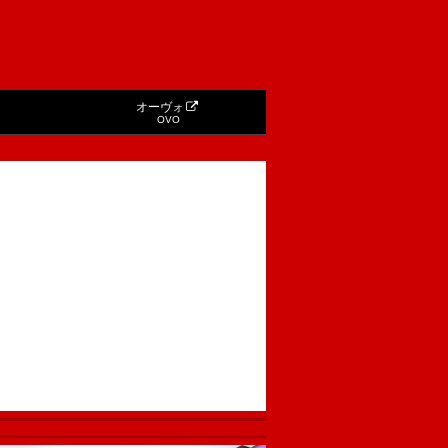
オーヴォ
OVO