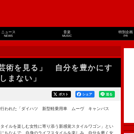
ニュース
音楽
特別企画
NEWS
MUSIC
PR
芸術を見る」 自分を豊かにす
しまない」
ポスト
シェア
送る
行われた「ダイハツ 新型軽乗用車 ムーヴ キャンバス
タイルを楽しむ女性に寄り添う新感覚スタイルワゴン」とい
ヴにちなんで、自身のライフスタイルを楽しみ、自分を磨く女