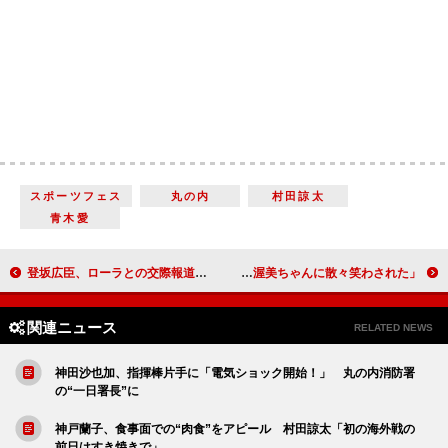
スポーツフェス
丸の内
村田諒太
青木愛
登坂広臣、ローラとの交際報道には触れず やる気を出すには「うまいご飯」と回答
山田洋次監督「寅さんの時代の元気が今もほしい」 倍賞千恵子「渥美ちゃんに散々笑わされた」
関連ニュース
RELATED NEWS
神田沙也加、指揮棒片手に「電気ショック開始！」 丸の内消防署
の“一日署長”に
神戸蘭子、食事面での“肉食”をアピール 村田諒太「初の海外戦の
前日はすき焼きで」