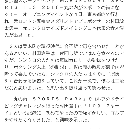
参加型スポーツイベント「ＭＡＲＵＮＯＵＣＨＩ ＳＰＯ
ＲＴＳ ＦＥＳ ２０１６～丸の内がスポーツの街にな
る！～」オープニングイベントが４日、東京都内で行わ
れ、元ロンドン五輪金メダリストでプロボクサーの村田諒
太選手、元シンクロナイズドスイミング日本代表の青木愛
氏が出席した。
２人は青木氏が現役時代に合宿所で顔を合わせたことが
あるといい、村田選手は「皆同じ所でごはんを食べるので
すが、シンクロの人たちは毎回カロリーの記録をつけた
り、ボクシング以上（の制限）。僕は朝の散歩が嫌で雨が
降って喜んでいたら、シンクロの人たちはすでに（演技
を）合わせる練習をしていて、これが一流で、僕らは二流
だなと思いました」と思い出を振り返って笑わせた。
「丸の内 ＳＰＯＲＴＳ ＰＡＲＫ」でゴルフのドライ
ビングチャレンジを行った村田選手は「１０９．７ヤー
ド」という記録に「初めてやったので恥ずかしい。ゴルフ
をやりたくなりました」と興味を示した。