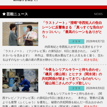
芸能ニュース
NEWS
「ラストノート」“澄晴”寺西拓人の告白
シーンに反響集まる 「真っすぐな告白が
カッコいい」「最高のシーンをありがと
う」
2026年8月7日
ドラマ
内田有紀と寺西拓人がダブル主演するドラマ
「ラストノート」（フジテレビ系）の第5話が、6日に放送された。（※以下、
ネタバレを含みます） 本作は、環境も積み重ねてきた人生も全く違う、交わ
るはずのなかった歳の差の男女が静かに引かれ合い、人生で …
続きを読む
「今夜もシリアルキラーと待ち合わせ」
「磯貝（横山裕）とヒナタ（関水渚）の
共犯関係が深まってきているのがいい」
「縦山裕二さんのグッズ欲しい」
2026年8月6日
ドラマ
「今夜もシリアルキラーと待ち合わせ」（関
西テレビ／フジテレビ系）の第6話が5日に放送された。 本作は、警察の正義
よりも復讐（ふくしゅう）を優先し、秘密の共犯関係を結んだ一匹おおかみの
刑事・磯貝（横山裕）と第六感女子ヒナタ（関水渚）の物語 …
続きを読む