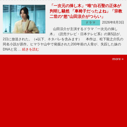
「一次元の挿し木」“唯”白石聖の正体が
判明し騒然 「車椅子だったよね」「宗教
二世の“悠”山田涼介がつらい」
2026年8月3日
ドラマ
山田涼介が主演するドラマ「一次元の挿し
木」（読売テレビ・日本テレビ系）の第5話が、
2日に放送された。（※以下、ネタバレを含みます） 本作は、松下龍之介氏の
同名小説が原作。ヒマラヤ山中で発掘された200年前の人骨が、失踪した妹の
DNAと完 …
続きを読む
more »