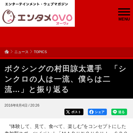
MENU
ニュース
TOPICS
ボクシングの村田諒太選手 「シ
ンクロの人は一流、僕らは二
流…」と振り返る
2016年8月4日 / 20:26
ポスト
シェア
送る
“体験して、見て、食べて、楽しむ”をコンセプトにした