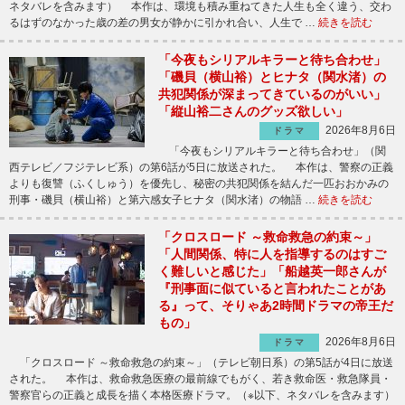
ネタバレを含みます） 本作は、環境も積み重ねてきた人生も全く違う、交わ
るはずのなかった歳の差の男女が静かに引かれ合い、人生で …
続きを読む
「今夜もシリアルキラーと待ち合わせ」
「磯貝（横山裕）とヒナタ（関水渚）の
共犯関係が深まってきているのがいい」
「縦山裕二さんのグッズ欲しい」
2026年8月6日
ドラマ
「今夜もシリアルキラーと待ち合わせ」（関
西テレビ／フジテレビ系）の第6話が5日に放送された。 本作は、警察の正義
よりも復讐（ふくしゅう）を優先し、秘密の共犯関係を結んだ一匹おおかみの
刑事・磯貝（横山裕）と第六感女子ヒナタ（関水渚）の物語 …
続きを読む
「クロスロード ～救命救急の約束～」
「人間関係、特に人を指導するのはすご
く難しいと感じた」「船越英一郎さんが
『刑事面に似ていると言われたことがあ
る』って、そりゃあ2時間ドラマの帝王だ
もの」
2026年8月6日
ドラマ
「クロスロード ～救命救急の約束～」（テレビ朝日系）の第5話が4日に放送
された。 本作は、救命救急医療の最前線でもがく、若き救命医・救急隊員・
警察官らの正義と成長を描く本格医療ドラマ。（※以下、ネタバレを含みます）