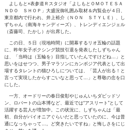
よしもと×表参道Ｒスタジオ「よしもとＯＭＯＴＥＳＡ
ＮＤＯ ＳＨＯＰ」大盛況御礼囲み取材＆内覧会が４日、
東京都内で行われ、井上裕介（ＮＯＮ ＳＴＹＬＥ）、し
ずちゃん（南海キャンディーズ）、トレンディエンジェル
（斎藤司、たかし）が出席した。
この日、５日（現地時間）に開幕するリオ五輪の話題
に、昨年女子ボクシング競技引退を発表したしずちゃん
は、「当時は（五輪を）目指していたんですけどね…」と
思いをはせつつ、男子マラソンにカンボジア代表として出
場するタレントの猫ひろしについては、「芸人が出る！と
言って実現したからすごいなと思って…」と尊敬の念を口
にした。
一方、オードリーの春日俊彰やじゅんいちダビッドソ
ン、ロバートの山本博など、最近では“アスリート”として
活躍する芸人が増加中。この状況に、しずちゃんは「最
初、自分がパイオニアぐらいだと思っていたのに、今は普
通になっちゃって…。ど突きたいですね」と悔しさをにじ