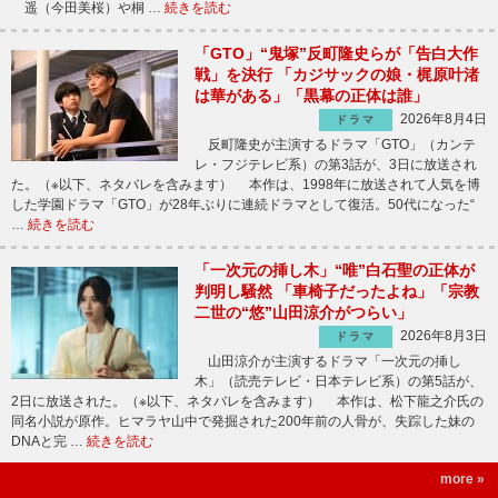
遥（今田美桜）や桐 …
続きを読む
「GTO」“鬼塚”反町隆史らが「告白大作
戦」を決行 「カジサックの娘・梶原叶渚
は華がある」「黒幕の正体は誰」
2026年8月4日
ドラマ
反町隆史が主演するドラマ「GTO」（カンテ
レ・フジテレビ系）の第3話が、3日に放送され
た。（※以下、ネタバレを含みます） 本作は、1998年に放送されて人気を博
した学園ドラマ「GTO」が28年ぶりに連続ドラマとして復活。50代になった“
…
続きを読む
「一次元の挿し木」“唯”白石聖の正体が
判明し騒然 「車椅子だったよね」「宗教
二世の“悠”山田涼介がつらい」
2026年8月3日
ドラマ
山田涼介が主演するドラマ「一次元の挿し
木」（読売テレビ・日本テレビ系）の第5話が、
2日に放送された。（※以下、ネタバレを含みます） 本作は、松下龍之介氏の
同名小説が原作。ヒマラヤ山中で発掘された200年前の人骨が、失踪した妹の
DNAと完 …
続きを読む
more »