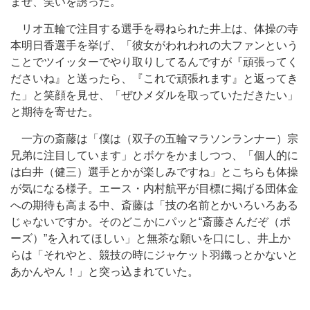
ませ、笑いを誘った。
リオ五輪で注目する選手を尋ねられた井上は、体操の寺
本明日香選手を挙げ、「彼女がわれわれの大ファンという
ことでツイッターでやり取りしてるんですが『頑張ってく
ださいね』と送ったら、『これで頑張れます』と返ってき
た」と笑顔を見せ、「ぜひメダルを取っていただきたい」
と期待を寄せた。
一方の斎藤は「僕は（双子の五輪マラソンランナー）宗
兄弟に注目しています」とボケをかましつつ、「個人的に
は白井（健三）選手とかが楽しみですね」とこちらも体操
が気になる様子。エース・内村航平が目標に掲げる団体金
への期待も高まる中、斎藤は「技の名前とかいろいろある
じゃないですか。そのどこかにパッと“斎藤さんだぞ（ポ
ーズ）”を入れてほしい」と無茶な願いを口にし、井上か
らは「それやと、競技の時にジャケット羽織っとかないと
あかんやん！」と突っ込まれていた。