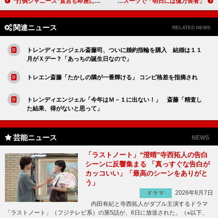
“打倒ジャニーズ”宣言も即座に撤回したノンスタ井上と 「基本ジャニーズに行きたい」トレエン斎藤
カズレーザー、金髪と赤シャツを封印 黒髪、ダークスーツで「明日には億万長者」
関連ニュース
RELATED NEWS
トレンディエンジェル斎藤司、ついに婚約指輪を購入 結婚は１１
月がＸデー？「あっちの誕生日なので」
トレエン斎藤「たかしの隣が一番輝ける」 コンビ格差を指摘され
トレンディエンジェル「今年はＭ－１に出ない！」 斎藤「精査し
た結果、得がないと思って」
芸能ニュース
NEWS
「ラストノート」“澄晴”寺西拓人の告白
シーンに反響集まる 「真っすぐな告白が
カッコいい」「最高のシーンをありがと
う」
2026年8月7日
ドラマ
内田有紀と寺西拓人がダブル主演するドラマ
「ラストノート」（フジテレビ系）の第5話が、6日に放送された。（※以下、