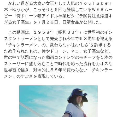
かわい過ぎる大食い女王として人気のＹｏｕＴｕｂｅｒ
木下ゆうかが、こっそりと６回も登場しているＷＥＢムー
ビー『侍ドローン猫アイドル神業ピタゴラ閲覧注意爆速す
ぎる女子高生』を７月２６日、日清食品が公開した。
この動画は、１９５８年（昭和３３年）に世界初のイン
スタントラーメンとして発売され今年で５８周年を迎える
「チキンラーメン」の、変わらない“おいしさ”を訴求する
ため作られたもの。侍やドローン、ネコ、女子高生など、
世の中で話題になった動画コンテンツのモチーフを１本の
ストーリーに盛り込むことで時代を彩った流行をカオスな
世界観で描き、対照的に５８年間変わらない「チキンラー
メン」のすごさを表現している。