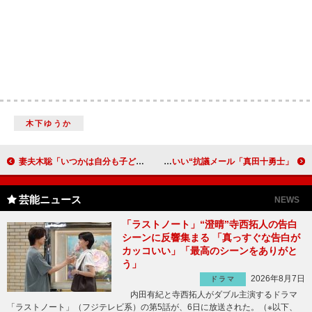
木下ゆうか
妻夫木聡「いつかは自分も子どもを持ちたいなと思う」 ドラマで“駄目おやじ”役に挑戦
「真田十勇士」の中村勘九郎、パクリ発言お詫び 三谷幸喜氏からかわいい“抗議メール”
芸能ニュース
NEWS
「ラストノート」“澄晴”寺西拓人の告白
シーンに反響集まる 「真っすぐな告白が
カッコいい」「最高のシーンをありがと
う」
2026年8月7日
ドラマ
内田有紀と寺西拓人がダブル主演するドラマ
「ラストノート」（フジテレビ系）の第5話が、6日に放送された。（※以下、