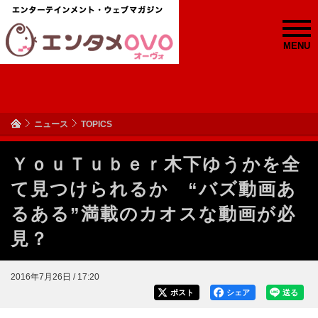
MENU
ニュース
TOPICS
ＹｏｕＴｕｂｅｒ木下ゆうかを全
て見つけられるか “バズ動画あ
るある”満載のカオスな動画が必
見？
2016年7月26日 / 17:20
ポスト
シェア
送る