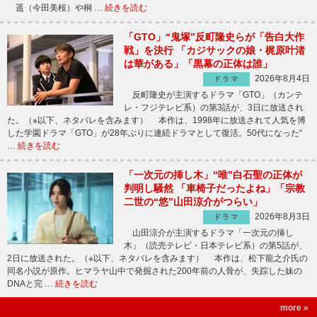
遥（今田美桜）や桐 …
続きを読む
「GTO」“鬼塚”反町隆史らが「告白大作
戦」を決行 「カジサックの娘・梶原叶渚
は華がある」「黒幕の正体は誰」
2026年8月4日
ドラマ
反町隆史が主演するドラマ「GTO」（カンテ
レ・フジテレビ系）の第3話が、3日に放送され
た。（※以下、ネタバレを含みます） 本作は、1998年に放送されて人気を博
した学園ドラマ「GTO」が28年ぶりに連続ドラマとして復活。50代になった“
…
続きを読む
「一次元の挿し木」“唯”白石聖の正体が
判明し騒然 「車椅子だったよね」「宗教
二世の“悠”山田涼介がつらい」
2026年8月3日
ドラマ
山田涼介が主演するドラマ「一次元の挿し
木」（読売テレビ・日本テレビ系）の第5話が、
2日に放送された。（※以下、ネタバレを含みます） 本作は、松下龍之介氏の
同名小説が原作。ヒマラヤ山中で発掘された200年前の人骨が、失踪した妹の
DNAと完 …
続きを読む
more »