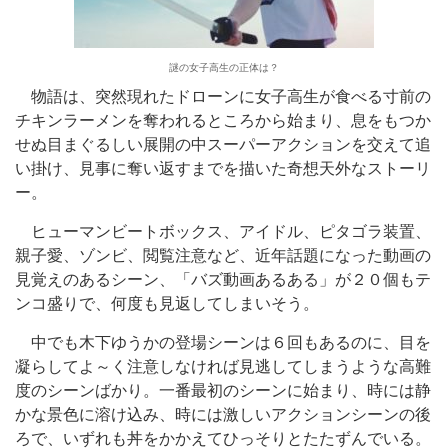
謎の女子高生の正体は？
物語は、突然現れたドローンに女子高生が食べる寸前の
チキンラーメンを奪われるところから始まり、息をもつか
せぬ目まぐるしい展開の中スーパーアクションを交えて追
い掛け、見事に奪い返すまでを描いた奇想天外なストーリ
ー。
ヒューマンビートボックス、アイドル、ピタゴラ装置、
親子愛、ゾンビ、閲覧注意など、近年話題になった動画の
見覚えのあるシーン、「バズ動画あるある」が２０個もテ
ンコ盛りで、何度も見返してしまいそう。
中でも木下ゆうかの登場シーンは６回もあるのに、目を
凝らしてよ～く注意しなければ見逃してしまうような高難
度のシーンばかり。一番最初のシーンに始まり、時には静
かな景色に溶け込み、時には激しいアクションシーンの後
ろで、いずれも丼をかかえてひっそりとたたずんでいる。