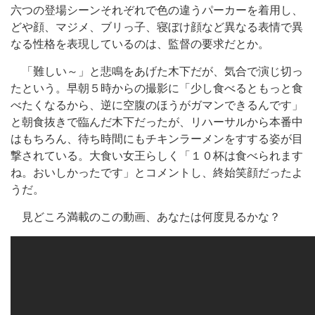
六つの登場シーンそれぞれで色の違うパーカーを着用し、
どや顔、マジメ、ブリっ子、寝ぼけ顔など異なる表情で異
なる性格を表現しているのは、監督の要求だとか。
「難しい～」と悲鳴をあげた木下だが、気合で演じ切っ
たという。早朝５時からの撮影に「少し食べるともっと食
べたくなるから、逆に空腹のほうがガマンできるんです」
と朝食抜きで臨んだ木下だったが、リハーサルから本番中
はもちろん、待ち時間にもチキンラーメンをすする姿が目
撃されている。大食い女王らしく「１０杯は食べられます
ね。おいしかったです」とコメントし、終始笑顔だったよ
うだ。
見どころ満載のこの動画、あなたは何度見るかな？