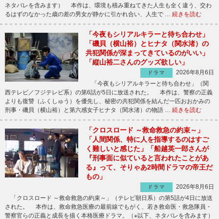
ネタバレを含みます） 本作は、環境も積み重ねてきた人生も全く違う、交わ
るはずのなかった歳の差の男女が静かに引かれ合い、人生で …
続きを読む
「今夜もシリアルキラーと待ち合わせ」
「磯貝（横山裕）とヒナタ（関水渚）の
共犯関係が深まってきているのがいい」
「縦山裕二さんのグッズ欲しい」
2026年8月6日
ドラマ
「今夜もシリアルキラーと待ち合わせ」（関
西テレビ／フジテレビ系）の第6話が5日に放送された。 本作は、警察の正義
よりも復讐（ふくしゅう）を優先し、秘密の共犯関係を結んだ一匹おおかみの
刑事・磯貝（横山裕）と第六感女子ヒナタ（関水渚）の物語 …
続きを読む
「クロスロード ～救命救急の約束～」
「人間関係、特に人を指導するのはすご
く難しいと感じた」「船越英一郎さんが
『刑事面に似ていると言われたことがあ
る』って、そりゃあ2時間ドラマの帝王だ
もの」
2026年8月6日
ドラマ
「クロスロード ～救命救急の約束～」（テレビ朝日系）の第5話が4日に放送
された。 本作は、救命救急医療の最前線でもがく、若き救命医・救急隊員・
警察官らの正義と成長を描く本格医療ドラマ。（※以下、ネタバレを含みます）