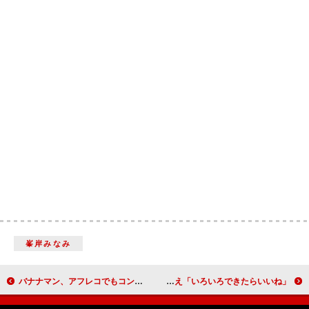
峯岸みなみ
バナナマン、アフレコでもコンビネーションに自信 アニメ声優初挑戦、永作博美の声の違いに驚く
生駒里奈、欅坂４６石森虹花のまなざしに照れ笑い グループの垣根越え「いろいろできたらいいね」