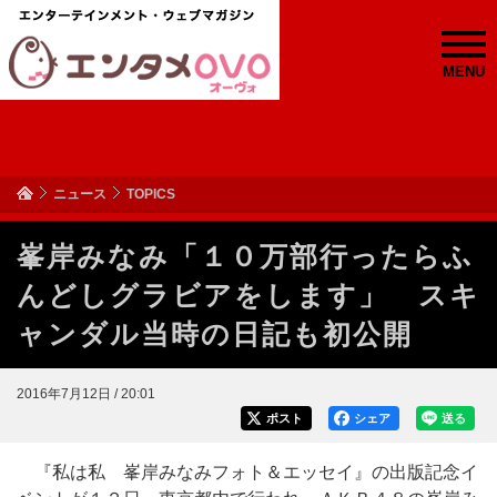
MENU
ニュース
TOPICS
峯岸みなみ「１０万部行ったらふ
んどしグラビアをします」 スキ
ャンダル当時の日記も初公開
2016年7月12日 / 20:01
ポスト
シェア
送る
『私は私 峯岸みなみフォト＆エッセイ』の出版記念イ