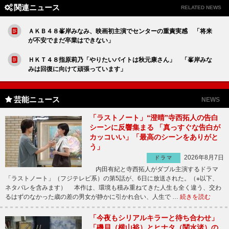
関連ニュース
RELATED NEWS
ＡＫＢ４８峯岸みなみ、映画初主演でセンターの重責実感 「将来
が不安でまだ卒業はできない」
ＨＫＴ４８指原莉乃「やりたいバイトは秋元康さん」 「峯岸みな
みは回復に向けて頑張っています」
芸能ニュース
NEWS
「ラストノート」“澄晴”寺西拓人の告白
シーンに反響集まる 「真っすぐな告白が
カッコいい」「最高のシーンをありがと
う」
2026年8月7日
ドラマ
内田有紀と寺西拓人がダブル主演するドラマ
「ラストノート」（フジテレビ系）の第5話が、6日に放送された。（※以下、
ネタバレを含みます） 本作は、環境も積み重ねてきた人生も全く違う、交わ
るはずのなかった歳の差の男女が静かに引かれ合い、人生で …
続きを読む
「今夜もシリアルキラーと待ち合わせ」
「磯貝（横山裕）とヒナタ（関水渚）の