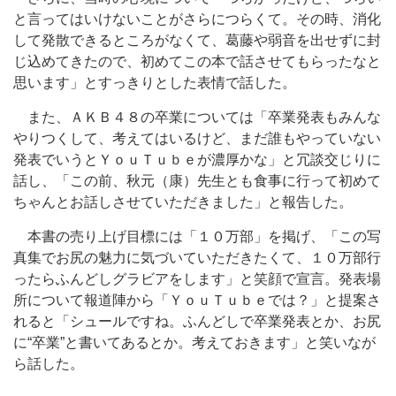
と言ってはいけないことがさらにつらくて。その時、消化
して発散できるところがなくて、葛藤や弱音を出せずに封
じ込めてきたので、初めてこの本で話させてもらったなと
思います」とすっきりとした表情で話した。
また、ＡＫＢ４８の卒業については「卒業発表もみんな
やりつくして、考えてはいるけど、まだ誰もやっていない
発表でいうとＹｏｕＴｕｂｅが濃厚かな」と冗談交じりに
話し、「この前、秋元（康）先生とも食事に行って初めて
ちゃんとお話しさせていただきました」と報告した。
本書の売り上げ目標には「１０万部」を掲げ、「この写
真集でお尻の魅力に気づいていただきたくて、１０万部行
ったらふんどしグラビアをします」と笑顔で宣言。発表場
所について報道陣から「ＹｏｕＴｕｂｅでは？」と提案さ
れると「シュールですね。ふんどしで卒業発表とか、お尻
に“卒業”と書いてあるとか。考えておきます」と笑いなが
ら話した。