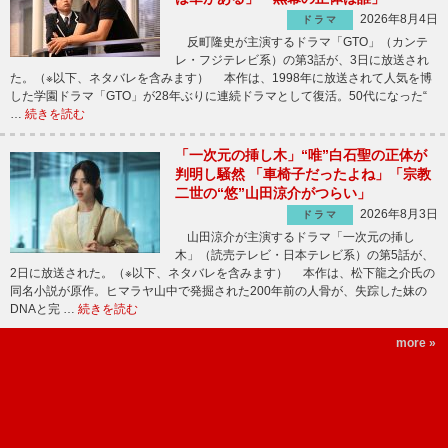
2026年8月4日
ドラマ
反町隆史が主演するドラマ「GTO」（カンテ
レ・フジテレビ系）の第3話が、3日に放送され
た。（※以下、ネタバレを含みます） 本作は、1998年に放送されて人気を博
した学園ドラマ「GTO」が28年ぶりに連続ドラマとして復活。50代になった“
…
続きを読む
「一次元の挿し木」“唯”白石聖の正体が
判明し騒然 「車椅子だったよね」「宗教
二世の“悠”山田涼介がつらい」
2026年8月3日
ドラマ
山田涼介が主演するドラマ「一次元の挿し
木」（読売テレビ・日本テレビ系）の第5話が、
2日に放送された。（※以下、ネタバレを含みます） 本作は、松下龍之介氏の
同名小説が原作。ヒマラヤ山中で発掘された200年前の人骨が、失踪した妹の
DNAと完 …
続きを読む
more »