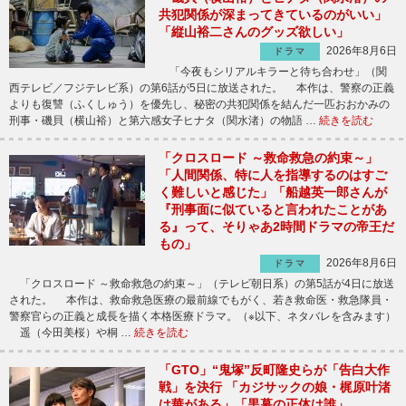
共犯関係が深まってきているのがいい」
「縦山裕二さんのグッズ欲しい」
2026年8月6日
ドラマ
「今夜もシリアルキラーと待ち合わせ」（関
西テレビ／フジテレビ系）の第6話が5日に放送された。 本作は、警察の正義
よりも復讐（ふくしゅう）を優先し、秘密の共犯関係を結んだ一匹おおかみの
刑事・磯貝（横山裕）と第六感女子ヒナタ（関水渚）の物語 …
続きを読む
「クロスロード ～救命救急の約束～」
「人間関係、特に人を指導するのはすご
く難しいと感じた」「船越英一郎さんが
『刑事面に似ていると言われたことがあ
る』って、そりゃあ2時間ドラマの帝王だ
もの」
2026年8月6日
ドラマ
「クロスロード ～救命救急の約束～」（テレビ朝日系）の第5話が4日に放送
された。 本作は、救命救急医療の最前線でもがく、若き救命医・救急隊員・
警察官らの正義と成長を描く本格医療ドラマ。（※以下、ネタバレを含みます）
遥（今田美桜）や桐 …
続きを読む
「GTO」“鬼塚”反町隆史らが「告白大作
戦」を決行 「カジサックの娘・梶原叶渚
は華がある」「黒幕の正体は誰」