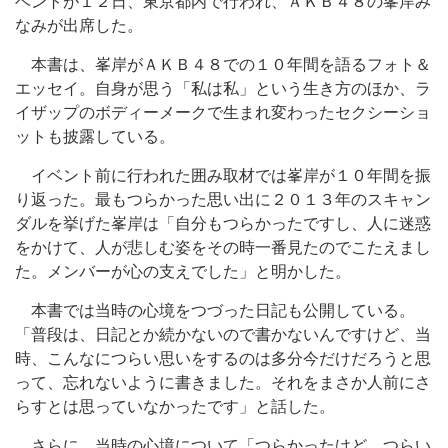
ベントが１２日、東京都内で行われ、ＡＫＢ４８の峯岸み
なみが出席した。
本書は、峯岸がＡＫＢ４８での１０年間を語るフォト＆
エッセイ。自身が思う「私は私」という生き方のほか、ラ
イザップのボディーメークで生まれ変わったセクシーショ
ットも披露している。
イベント前に行われた囲み取材では峯岸が１０年間を振
り返った。最もつらかった思い出に２０１３年のスキャン
ダルを挙げた峯岸は「自分もつらかったですし、人に迷惑
をかけて、人が悲しむ姿をその時一番見たのでこたえまし
た。メンバーが心の支えでした」と明かした。
本書では当時の心境をつづった日記も公開している。
「普段は、日記とか続かないので書かないんですけど、当
時、こんなにつらい思いをするのは多分今だけだろうと思
って、忘れないように書きました。それをまさか人前にさ
らすとは思っていなかったです」と話した。
さらに、当時の心境について「つらかったけど、つらい