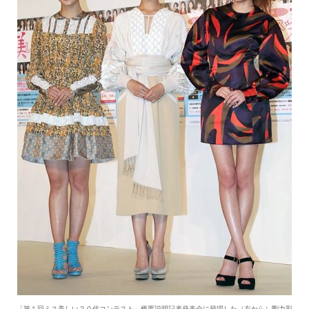
「第１回ミス美しい２０代コンテスト」概要説明記者発表会に登場した（左から）剛力彩