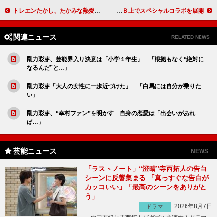
トレエンたかし、たかみな熱愛報道に「早い」 “ベッキー報道”にブラマヨ吉田はオトボケ
コップのフチ子、“お馬のフチ”で華麗に騎乗 ＪＲＡとＷＥＢ上でスペシャルコラボを展開
関連ニュース
RELATED NEWS
剛力彩芽、芸能界入り決意は「小学１年生」 「根拠もなく“絶対に
なるんだ”と…」
剛力彩芽「大人の女性に一歩近づけた」 「白馬には自分が乗りた
い」
剛力彩芽、“幸村ファン”を明かす 自身の恋愛は「出会いがあれ
ば…」
芸能ニュース
NEWS
「ラストノート」“澄晴”寺西拓人の告白
シーンに反響集まる 「真っすぐな告白が
カッコいい」「最高のシーンをありがと
う」
2026年8月7日
ドラマ