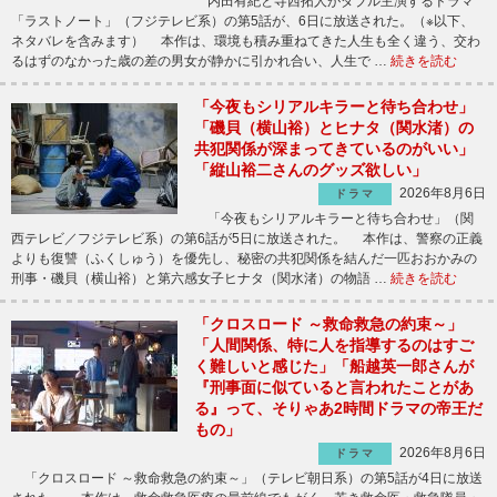
内田有紀と寺西拓人がダブル主演するドラマ
「ラストノート」（フジテレビ系）の第5話が、6日に放送された。（※以下、
ネタバレを含みます） 本作は、環境も積み重ねてきた人生も全く違う、交わ
るはずのなかった歳の差の男女が静かに引かれ合い、人生で …
続きを読む
「今夜もシリアルキラーと待ち合わせ」
「磯貝（横山裕）とヒナタ（関水渚）の
共犯関係が深まってきているのがいい」
「縦山裕二さんのグッズ欲しい」
2026年8月6日
ドラマ
「今夜もシリアルキラーと待ち合わせ」（関
西テレビ／フジテレビ系）の第6話が5日に放送された。 本作は、警察の正義
よりも復讐（ふくしゅう）を優先し、秘密の共犯関係を結んだ一匹おおかみの
刑事・磯貝（横山裕）と第六感女子ヒナタ（関水渚）の物語 …
続きを読む
「クロスロード ～救命救急の約束～」
「人間関係、特に人を指導するのはすご
く難しいと感じた」「船越英一郎さんが
『刑事面に似ていると言われたことがあ
る』って、そりゃあ2時間ドラマの帝王だ
もの」
2026年8月6日
ドラマ
「クロスロード ～救命救急の約束～」（テレビ朝日系）の第5話が4日に放送