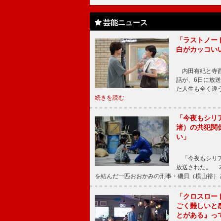
芸能ニュース
「ラストノー
白がカッコい
内田有紀と寺西
話が、6日に放
た人生も全く違
続きを読む
「今夜もシリ
渚）の共犯関
い」
「今夜もシリア
放送された。 
を結んだ一匹おおかみの刑事・磯貝（横山裕）
「クロスロー
ごく難しいと
とがある』っ