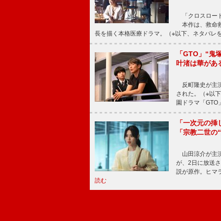
「クロスロード
本作は、救命救
長を描く本格医療ドラマ。（※以下、ネタバレ
「GTO」“
叶渚は華があ
反町隆史が主演
された。（※以
園ドラマ「GTO
「一次元の挿
「宗教二世の
山田涼介が主演
が、2日に放送
説が原作。ヒマラ
読む