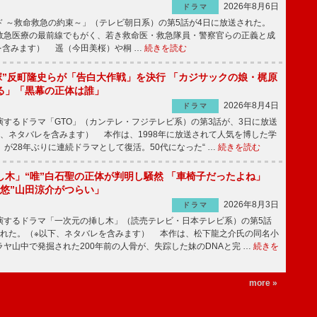
2026年8月6日
ドラマ
 ～救命救急の約束～」（テレビ朝日系）の第5話が4日に放送された。
急医療の最前線でもがく、若き救命医・救急隊員・警察官らの正義と成
を含みます） 遥（今田美桜）や桐 …
続きを読む
鬼塚”反町隆史らが「告白大作戦」を決行 「カジサックの娘・梶原
る」「黒幕の正体は誰」
2026年8月4日
ドラマ
するドラマ「GTO」（カンテレ・フジテレビ系）の第3話が、3日に放送
下、ネタバレを含みます） 本作は、1998年に放送されて人気を博した学
」が28年ぶりに連続ドラマとして復活。50代になった“ …
続きを読む
し木」“唯”白石聖の正体が判明し騒然 「車椅子だったよね」
“悠”山田涼介がつらい」
2026年8月3日
ドラマ
するドラマ「一次元の挿し木」（読売テレビ・日本テレビ系）の第5話
された。（※以下、ネタバレを含みます） 本作は、松下龍之介氏の同名小
ヤ山中で発掘された200年前の人骨が、失踪した妹のDNAと完 …
続きを
more »