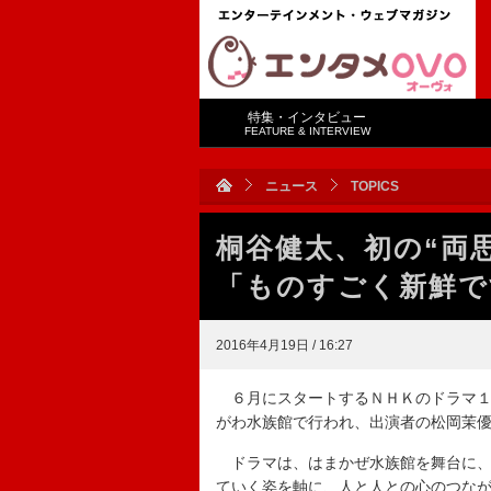
特集・インタビュー
FEATURE & INTERVIEW
ニュース
TOPICS
桐谷健太、初の“両
「ものすごく新鮮で
2016年4月19日 / 16:27
６月にスタートするＮＨＫのドラマ１
がわ水族館で行われ、出演者の松岡茉
ドラマは、はまかぜ水族館を舞台に、
ていく姿を軸に、人と人との心のつな