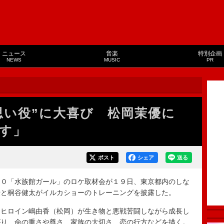
ニュース
音楽
特別企画
NEWS
MUSIC
PR
思い役”に大喜び 松岡茉優に
す」
ポスト
シェア
送る
０「水族館ガール」のロケ取材会が１９日、東京都内のしな
優と桐谷健太がイルカショーのトレーニングを披露した。
ヒロイン嶋由香（松岡）が生き物と悪戦苦闘しながら成長し
がり、命の重さや尊さ、家族の大切さ、恋の行方などを描く。