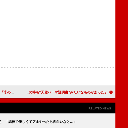
見ていた」
大泉洋「生まれた時からパーマをかけている」 「受験の時も“天然パーマ証明書”みたいなものがあった」
RELATED NEWS
定 「純粋で優しくてアホやったら面白いなと…」