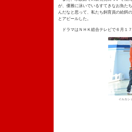
が、優雅に泳いでいるすてきなお魚た
んだなと思って、私たち飼育員の給餌
とアピールした。
ドラマはＮＨＫ総合テレビで６月１７
イルカシ