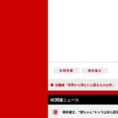
松岡茉優
桐谷健太
佐藤健「世界から消えたら困るものは米」 「米の画像検索をして
関連ニュース
桐谷健太、“浦ちゃん”キャラは自ら設