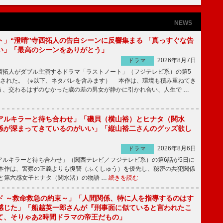
NEWS
ト」“澄晴”寺西拓人の告白シーンに反響集まる 「真っすぐな告
い」「最高のシーンをありがとう」
2026年8月7日
ドラマ
拓人がダブル主演するドラマ「ラストノート」（フジテレビ系）の第5
送された。（※以下、ネタバレを含みます） 本作は、環境も積み重ねてき
う、交わるはずのなかった歳の差の男女が静かに引かれ合い、人生で …
アルキラーと待ち合わせ」「磯貝（横山裕）とヒナタ（関水
係が深まってきているのがいい」「縦山裕二さんのグッズ欲し
2026年8月6日
ドラマ
ルキラーと待ち合わせ」（関西テレビ／フジテレビ系）の第6話が5日に
本作は、警察の正義よりも復讐（ふくしゅう）を優先し、秘密の共犯関係
と第六感女子ヒナタ（関水渚）の物語 …
続きを読む
ド ～救命救急の約束～」「人間関係、特に人を指導するのはす
感じた」「船越英一郎さんが『刑事面に似ていると言われたこ
て、そりゃあ2時間ドラマの帝王だもの」