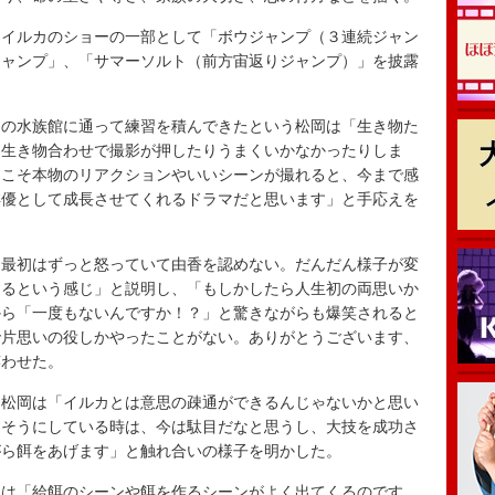
イルカのショーの一部として「ボウジャンプ（３連続ジャン
ジャンプ」、「サマーソルト（前方宙返りジャンプ）」を披露
の水族館に通って練習を積んできたという松岡は「生き物た
も生き物合わせで撮影が押したりうまくいかなかったりしま
らこそ本物のリアクションやいいシーンが撮れると、今まで感
俳優として成長させてくれるドラマだと思います」と手応えを
最初はずっと怒っていて由香を認めない。だんだん様子が変
するという感じ」と説明し、「もしかしたら人生初の両思いか
から「一度もないんですか！？」と驚きながらも爆笑されると
で片思いの役しかやったことがない。ありがとうございます、
笑わせた。
松岡は「イルカとは意思の疎通ができるんじゃないかと思い
さそうにしている時は、今は駄目だなと思うし、大技を成功さ
がら餌をあげます」と触れ合いの様子を明かした。
は「給餌のシーンや餌を作るシーンがよく出てくるのです