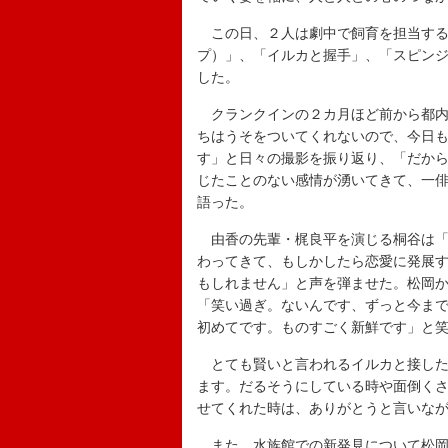
この日、２人は劇中で飼育を担当する
プ）」、「イルカと握手」、「スピン
した。
クランクインの２カ月ほど前から都内
ちはうそをついてくれないので、今日
す」と日々の撮影を振り返り、「だか
じたことのない感情が湧いてきて、一
語った。
由香の先輩・梶良平を演じる桐谷は「
わってきて、もしかしたら恋愛に発展
もしれません」と声を弾ませた。松岡
「笑い過ぎ。ないんです、ずっと今ま
初めてです。ものすごく新鮮です」と
とても賢いと言われるイルカと接した
ます。だるそうにしている時や面倒く
せてくれた時は、ありがとうと言いな
また、水族館での新発見について松岡