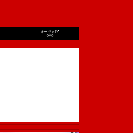
オーヴォ
OVO