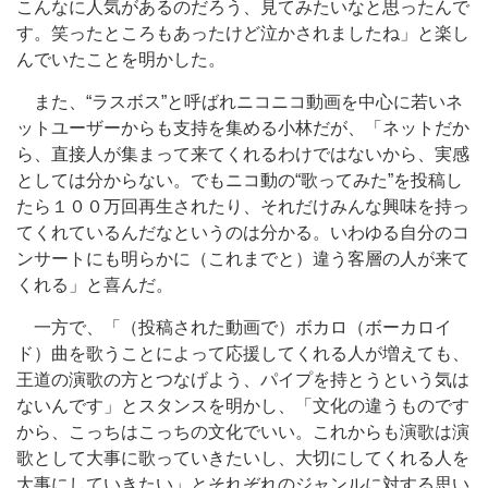
こんなに人気があるのだろう、見てみたいなと思ったんで
す。笑ったところもあったけど泣かされましたね」と楽し
んでいたことを明かした。
また、“ラスボス”と呼ばれニコニコ動画を中心に若いネ
ットユーザーからも支持を集める小林だが、「ネットだか
ら、直接人が集まって来てくれるわけではないから、実感
としては分からない。でもニコ動の“歌ってみた”を投稿し
たら１００万回再生されたり、それだけみんな興味を持っ
てくれているんだなというのは分かる。いわゆる自分のコ
ンサートにも明らかに（これまでと）違う客層の人が来て
くれる」と喜んだ。
一方で、「（投稿された動画で）ボカロ（ボーカロイ
ド）曲を歌うことによって応援してくれる人が増えても、
王道の演歌の方とつなげよう、パイプを持とうという気は
ないんです」とスタンスを明かし、「文化の違うものです
から、こっちはこっちの文化でいい。これからも演歌は演
歌として大事に歌っていきたいし、大切にしてくれる人を
大事にしていきたい」とそれぞれのジャンルに対する思い