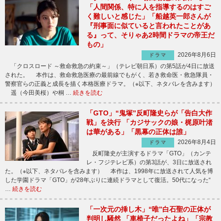
「人間関係、特に人を指導するのはすご
く難しいと感じた」「船越英一郎さんが
『刑事面に似ていると言われたことがあ
る』って、そりゃあ2時間ドラマの帝王だ
もの」
2026年8月6日
ドラマ
「クロスロード ～救命救急の約束～」（テレビ朝日系）の第5話が4日に放送
された。 本作は、救命救急医療の最前線でもがく、若き救命医・救急隊員・
警察官らの正義と成長を描く本格医療ドラマ。（※以下、ネタバレを含みます）
遥（今田美桜）や桐 …
続きを読む
「GTO」“鬼塚”反町隆史らが「告白大作
戦」を決行 「カジサックの娘・梶原叶渚
は華がある」「黒幕の正体は誰」
2026年8月4日
ドラマ
反町隆史が主演するドラマ「GTO」（カンテ
レ・フジテレビ系）の第3話が、3日に放送され
た。（※以下、ネタバレを含みます） 本作は、1998年に放送されて人気を博
した学園ドラマ「GTO」が28年ぶりに連続ドラマとして復活。50代になった“
…
続きを読む
「一次元の挿し木」“唯”白石聖の正体が
判明し騒然 「車椅子だったよね」「宗教