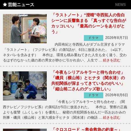
芸能ニュース
NEWS
「ラストノート」“澄晴”寺西拓人の告白
シーンに反響集まる 「真っすぐな告白が
カッコいい」「最高のシーンをありがと
う」
2026年8月7日
ドラマ
内田有紀と寺西拓人がダブル主演するドラマ
「ラストノート」（フジテレビ系）の第5話が、6日に放送された。（※以下、
ネタバレを含みます） 本作は、環境も積み重ねてきた人生も全く違う、交わ
るはずのなかった歳の差の男女が静かに引かれ合い、人生で …
続きを読む
「今夜もシリアルキラーと待ち合わせ」
「磯貝（横山裕）とヒナタ（関水渚）の
共犯関係が深まってきているのがいい」
「縦山裕二さんのグッズ欲しい」
2026年8月6日
ドラマ
「今夜もシリアルキラーと待ち合わせ」（関
西テレビ／フジテレビ系）の第6話が5日に放送された。 本作は、警察の正義
よりも復讐（ふくしゅう）を優先し、秘密の共犯関係を結んだ一匹おおかみの
刑事・磯貝（横山裕）と第六感女子ヒナタ（関水渚）の物語 …
続きを読む
「クロスロード ～救命救急の約束～」