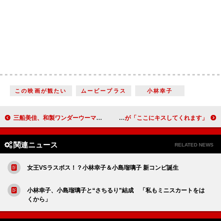
この映画が観たい
ムービープラス
小林幸子
三船美佳、和製ワンダーウーマンを目指す？ 「セクシーで強くて頭がいい…」
トレエン斎藤のおでこはパワースポット？ 彼女が「ここにキスしてくれます」
関連ニュース
RELATED NEWS
女王VSラスボス！？小林幸子＆小島瑠璃子 新コンビ誕生
小林幸子、小島瑠璃子と“さちるり”結成 「私もミニスカートをは
くから」