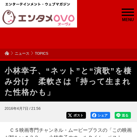
MENU
ニュース
TOPICS
小林幸子、“ネット”と“演歌”を棲
み分け 柔軟さは「持って生まれ
た性格かも」
2016年4月7日 / 21:56
ポスト
シェア
送る
ＣＳ映画専門チャンネル・ムービープラスの「この映画