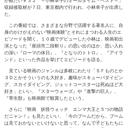
が観たい＃３２ ～小林幸子のオールタイム・ベスト～」
収録後取材が７日、東京都内で行われ、小林幸子が出席し
た。
この番組では、さまざまな分野で活躍する著名人に、自
身のかけがえのない“映画体験”とそれにまつわる人生のエ
ピソードを聞く。１０歳でデビューした小林は、映画初出
演となった『座頭市二段斬り』の思い出のほか、思い入れ
の深い『ローマの休日』、『となりのトトロ』、『アイラ
ンド』といった作品を挙げてエピソードを語る。
見ている映画のジャンルは多岐にわたり「ＳＦものとか
３Ｄとかそういうのも大好き。趣味がスキューバダイビン
グ、スカイダイビング。ジェットコースターは死ぬほど大
好き」といい、『スターウォーズ』や『進撃の巨人』、
『寄生獣』も映画館で観賞したという。
さらに『映画 妖怪ウォッチ エンマ大王と５つの物語
だニャン！』も見たといい、「今のブームだから、ブーム
は見ておかないといけないと思って。なんで子どもたちに