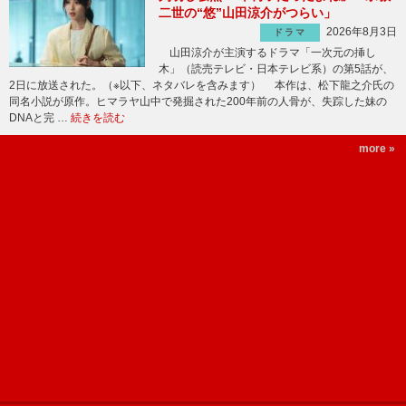
二世の“悠”山田涼介がつらい」
2026年8月3日
ドラマ
山田涼介が主演するドラマ「一次元の挿し
木」（読売テレビ・日本テレビ系）の第5話が、
2日に放送された。（※以下、ネタバレを含みます） 本作は、松下龍之介氏の
同名小説が原作。ヒマラヤ山中で発掘された200年前の人骨が、失踪した妹の
DNAと完 …
続きを読む
more »