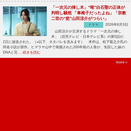
「一次元の挿し木」“唯”白石聖の正体が
判明し騒然 「車椅子だったよね」「宗教
二世の“悠”山田涼介がつらい」
2026年8月3日
ドラマ
山田涼介が主演するドラマ「一次元の挿し
木」（読売テレビ・日本テレビ系）の第5話が、
2日に放送された。（※以下、ネタバレを含みます） 本作は、松下龍之介氏の
同名小説が原作。ヒマラヤ山中で発掘された200年前の人骨が、失踪した妹の
DNAと完 …
続きを読む
more »