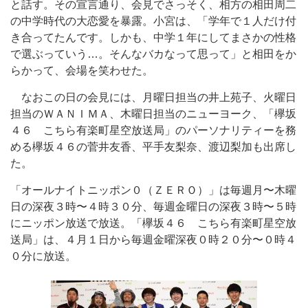
と話す。その宣言通り、会見でさっそく、相方の相田周二
の中学時代の大恋愛を暴露。小宮は、「学年で１人だけ付
き合ってたんです。しかも、中学１年にしてまさかの性格
で選ぶっていう…。そんなバカなって思って」と相田をか
らかって、会場を笑わせた。
なおこの日の会見には、月曜日担当の井上苑子、火曜日
担当のＷＡＮＩＭＡ、木曜日担当のニューヨーク、「欅坂
４６ こちら有楽町星空放送局」のパーソナリティーを務
める欅坂４６の菅井友香、平手友梨奈、渡辺梨加も出席し
た。
「オールナイトニッポン０（ＺＥＲＯ）」は毎週月〜木曜
日の深夜３時〜４時３０分、毎週金曜日の深夜３時〜５時
にニッポン放送で放送。「欅坂４６ こちら有楽町星空放
送局」は、４月１日から毎週金曜深夜０時２０分〜０時４
０分に放送。