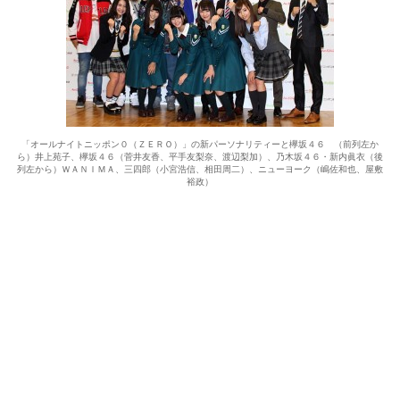
「オールナイトニッポン０（ＺＥＲＯ）」の新パーソナリティーと欅坂４６ （前列左か
ら）井上苑子、欅坂４６（菅井友香、平手友梨奈、渡辺梨加）、乃木坂４６・新内眞衣（後
列左から）ＷＡＮＩＭＡ、三四郎（小宮浩信、相田周二）、ニューヨーク（嶋佐和也、屋敷
裕政）