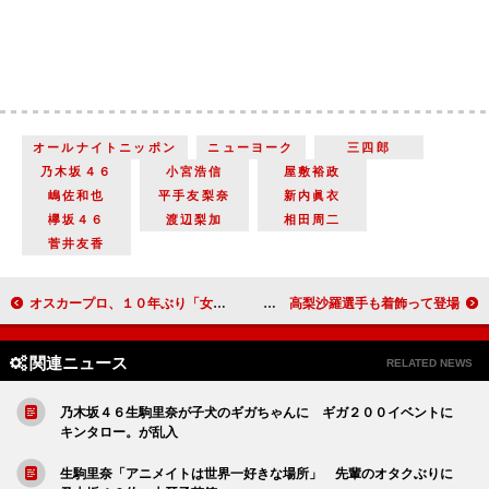
オールナイトニッポン
ニューヨーク
三四郎
乃木坂４６
小宮浩信
屋敷裕政
嶋佐和也
平手友梨奈
新内眞衣
欅坂４６
渡辺梨加
相田周二
菅井友香
オスカープロ、１０年ぶり「女優宣言」開催 ゲストの米倉涼子「あ、私まで緊張してきちゃった」
ＴＡＯ、ただ１人の日本人女優としてＮＹプレミアを振り返る 高梨沙羅選手も着飾って登場
関連ニュース
RELATED NEWS
乃木坂４６生駒里奈が子犬のギガちゃんに ギガ２００イベントに
キンタロー。が乱入
生駒里奈「アニメイトは世界一好きな場所」 先輩のオタクぶりに