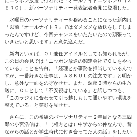
にニッポン放送で行われた「オールナイトニッポン０（Ｚ
ＥＲＯ）」新パーソナリティー発表記者会見に登場した。
水曜日のパーソナリティーを務めることになった新内は
「以前『オールナイトＲ』ではダメダメな放送をしてしま
ったんですけど、今回チャンスをいただいたので頑張って
いきたいと思います」と意気込んだ。
新内といえば、ＯＬ兼任アイドルとしても知られるが、
この日の会見では「ニッポン放送の関連会社でＯＬをやっ
ている」ことを告白。「経理とか事務を担当しているんで
すが、一番好きな仕事は、ＡＳＫＵＬの注文です」と明か
し、意外な一面をのぞかせた。また、深夜３時からの生放
送に、ＯＬとして「不安視はしている」と話しつつも、
「このラジオに合わせて引っ越しもして通いやすい環境を
整えている」と笑顔を見せた。
さらに、この番組のパーソナリティー２年目となる三四
郎の小宮浩信は、「（相方とは）中学からの仲なんで、昔
ながらの話とか学生時代に付き合ってた人の話」をしたい