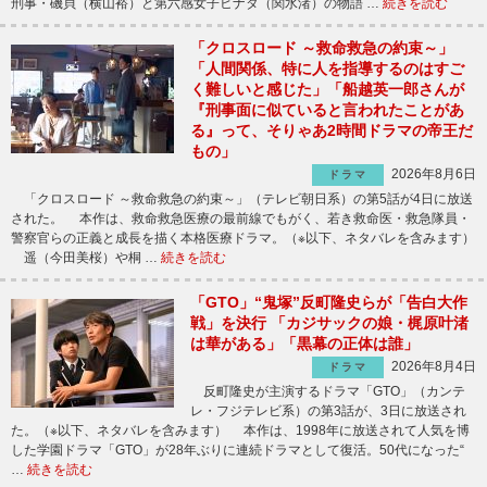
刑事・磯貝（横山裕）と第六感女子ヒナタ（関水渚）の物語 …
続きを読む
「クロスロード ～救命救急の約束～」
「人間関係、特に人を指導するのはすご
く難しいと感じた」「船越英一郎さんが
『刑事面に似ていると言われたことがあ
る』って、そりゃあ2時間ドラマの帝王だ
もの」
2026年8月6日
ドラマ
「クロスロード ～救命救急の約束～」（テレビ朝日系）の第5話が4日に放送
された。 本作は、救命救急医療の最前線でもがく、若き救命医・救急隊員・
警察官らの正義と成長を描く本格医療ドラマ。（※以下、ネタバレを含みます）
遥（今田美桜）や桐 …
続きを読む
「GTO」“鬼塚”反町隆史らが「告白大作
戦」を決行 「カジサックの娘・梶原叶渚
は華がある」「黒幕の正体は誰」
2026年8月4日
ドラマ
反町隆史が主演するドラマ「GTO」（カンテ
レ・フジテレビ系）の第3話が、3日に放送され
た。（※以下、ネタバレを含みます） 本作は、1998年に放送されて人気を博
した学園ドラマ「GTO」が28年ぶりに連続ドラマとして復活。50代になった“
…
続きを読む