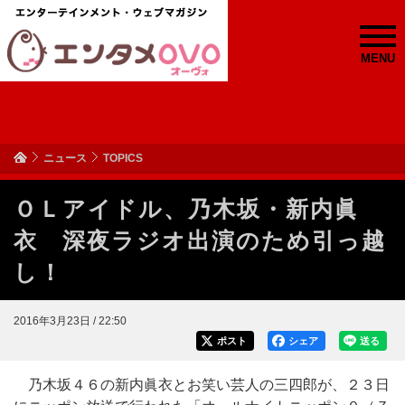
MENU
ニュース
TOPICS
ＯＬアイドル、乃木坂・新内眞
衣 深夜ラジオ出演のため引っ越
し！
2016年3月23日 / 22:50
ポスト
シェア
送る
乃木坂４６の新内眞衣とお笑い芸人の三四郎が、２３日