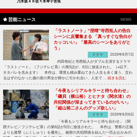
乃木坂４６佐々木琴子苦笑
芸能ニュース
NEWS
「ラストノート」“澄晴”寺西拓人の告白
シーンに反響集まる 「真っすぐな告白が
カッコいい」「最高のシーンをありがと
う」
2026年8月7日
ドラマ
内田有紀と寺西拓人がダブル主演するドラマ
「ラストノート」（フジテレビ系）の第5話が、6日に放送された。（※以下、
ネタバレを含みます） 本作は、環境も積み重ねてきた人生も全く違う、交わ
るはずのなかった歳の差の男女が静かに引かれ合い、人生で …
続きを読む
「今夜もシリアルキラーと待ち合わせ」
「磯貝（横山裕）とヒナタ（関水渚）の
共犯関係が深まってきているのがいい」
「縦山裕二さんのグッズ欲しい」
2026年8月6日
ドラマ
「今夜もシリアルキラーと待ち合わせ」（関
西テレビ／フジテレビ系）の第6話が5日に放送された。 本作は、警察の正義
よりも復讐（ふくしゅう）を優先し、秘密の共犯関係を結んだ一匹おおかみの