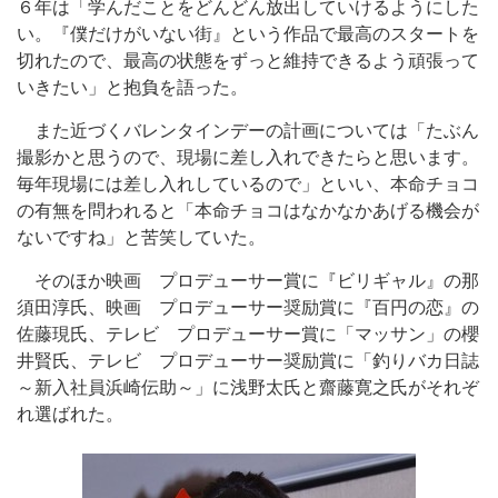
６年は「学んだことをどんどん放出していけるようにした
い。『僕だけがいない街』という作品で最高のスタートを
切れたので、最高の状態をずっと維持できるよう頑張って
いきたい」と抱負を語った。
また近づくバレンタインデーの計画については「たぶん
撮影かと思うので、現場に差し入れできたらと思います。
毎年現場には差し入れしているので」といい、本命チョコ
の有無を問われると「本命チョコはなかなかあげる機会が
ないですね」と苦笑していた。
そのほか映画 プロデューサー賞に『ビリギャル』の那
須田淳氏、映画 プロデューサー奨励賞に『百円の恋』の
佐藤現氏、テレビ プロデューサー賞に「マッサン」の櫻
井賢氏、テレビ プロデューサー奨励賞に「釣りバカ日誌
～新入社員浜崎伝助～」に浅野太氏と齋藤寛之氏がそれぞ
れ選ばれた。