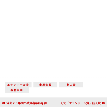
エランドール賞
土屋太鳳
新人賞
有村架純
過去２０年間の受賞者年齢を調べた吉田羊 エランドール賞“最年長新人賞”
菅田将暉、マネジャーとハイタッチ 寝る間も惜しんで「エランドール賞」新人賞