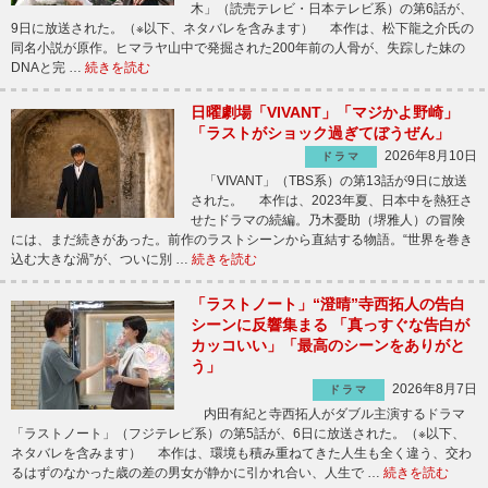
木」（読売テレビ・日本テレビ系）の第6話が、
9日に放送された。（※以下、ネタバレを含みます） 本作は、松下龍之介氏の
同名小説が原作。ヒマラヤ山中で発掘された200年前の人骨が、失踪した妹の
DNAと完 …
続きを読む
日曜劇場「VIVANT」「マジかよ野崎」
「ラストがショック過ぎてぼうぜん」
2026年8月10日
ドラマ
「VIVANT」（TBS系）の第13話が9日に放送
された。 本作は、2023年夏、日本中を熱狂さ
せたドラマの続編。乃木憂助（堺雅人）の冒険
には、まだ続きがあった。前作のラストシーンから直結する物語。“世界を巻き
込む大きな渦”が、ついに別 …
続きを読む
「ラストノート」“澄晴”寺西拓人の告白
シーンに反響集まる 「真っすぐな告白が
カッコいい」「最高のシーンをありがと
う」
2026年8月7日
ドラマ
内田有紀と寺西拓人がダブル主演するドラマ
「ラストノート」（フジテレビ系）の第5話が、6日に放送された。（※以下、
ネタバレを含みます） 本作は、環境も積み重ねてきた人生も全く違う、交わ
るはずのなかった歳の差の男女が静かに引かれ合い、人生で …
続きを読む