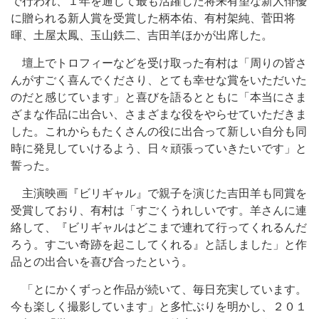
で行われ、１年を通じて最も活躍した将来有望な新人俳優
に贈られる新人賞を受賞した柄本佑、有村架純、菅田将
暉、土屋太鳳、玉山鉄二、吉田羊ほかが出席した。
壇上でトロフィーなどを受け取った有村は「周りの皆さ
んがすごく喜んでくださり、とても幸せな賞をいただいた
のだと感じています」と喜びを語るとともに「本当にさま
ざまな作品に出合い、さまざまな役をやらせていただきま
した。これからもたくさんの役に出合って新しい自分も同
時に発見していけるよう、日々頑張っていきたいです」と
誓った。
主演映画『ビリギャル』で親子を演じた吉田羊も同賞を
受賞しており、有村は「すごくうれしいです。羊さんに連
絡して、『ビリギャルはどこまで連れて行ってくれるんだ
ろう。すごい奇跡を起こしてくれる』と話しました」と作
品との出合いを喜び合ったという。
「とにかくずっと作品が続いて、毎日充実しています。
今も楽しく撮影しています」と多忙ぶりを明かし、２０１