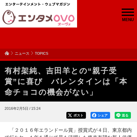
MENU
ニュース
TOPICS
有村架純、吉田羊との“親子受
賞”に喜び バレンタインは「本
命チョコの機会がない」
2016年2月5日 / 15:24
ポスト
シェア
送る
「２０１６年エランドール賞」授賞式が４日、東京都内