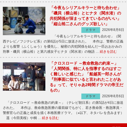
「今夜もシリアルキラーと待ち合わせ」
「磯貝（横山裕）とヒナタ（関水渚）の
共犯関係が深まってきているのがいい」
「縦山裕二さんのグッズ欲しい」
2026年8月6日
ドラマ
「今夜もシリアルキラーと待ち合わせ」（関
西テレビ／フジテレビ系）の第6話が5日に放送された。 本作は、警察の正義
よりも復讐（ふくしゅう）を優先し、秘密の共犯関係を結んだ一匹おおかみの
刑事・磯貝（横山裕）と第六感女子ヒナタ（関水渚）の物語 …
続きを読む
「クロスロード ～救命救急の約束～」
「人間関係、特に人を指導するのはすご
く難しいと感じた」「船越英一郎さんが
『刑事面に似ていると言われたことがあ
る』って、そりゃあ2時間ドラマの帝王だ
もの」
2026年8月6日
ドラマ
「クロスロード ～救命救急の約束～」（テレビ朝日系）の第5話が4日に放送
された。 本作は、救命救急医療の最前線でもがく、若き救命医・救急隊員・
警察官らの正義と成長を描く本格医療ドラマ。（※以下、ネタバレを含みます）
遥（今田美桜）や桐 …
続きを読む