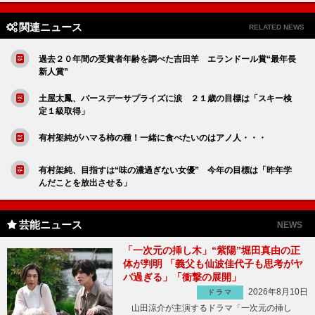
関連ニュース
RELATED NEWS
過去２０年間の受賞者年齢を調べた吉田羊 エランドール賞“最年長
新人賞”
土屋太鳳、バースデーサプライズに涙 ２１歳の目標は「スキー検
定１級取得」
有村架純がハマる柿の種！一緒に食べたいのはアノ人・・・
有村架純、目指すは“味の濃過ぎない女優” 今年の目標は「昨年学
んだことを放出させる」
芸能ニュース
NEWS
「一次元の挿し木」“紫陽”堀田真由の正
体が判明 「義父も仙波佳代子も思考がヤ
バ過ぎる」「衝撃の展開」
2026年8月10日
ドラマ
山田涼介が主演するドラマ「一次元の挿し