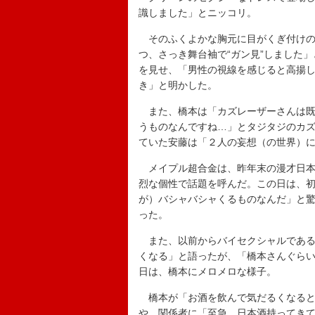
識しました」とニッコリ。
そのふくよかな胸元に目がくぎ付けの
つ、さっき舞台袖で“ガン見”しました
を見せ、「男性の視線を感じると高揚
き」と明かした。
また、橋本は「カズレーザーさんは既
うものなんですね…」とタジタジのカ
ていた安藤は「２人の妄想（の世界）
メイプル超合金は、昨年末の漫才日本
烈な個性で話題を呼んだ。この日は、
が）バシャバシャくるものなんだ」と
った。
また、以前からバイセクシャルである
くなる」と語ったが、「橋本さんぐら
日は、橋本にメロメロな様子。
橋本が「お酒を飲んで気だるくなると
や、関係者に「至急、日本酒持ってき