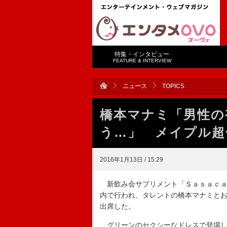
特集・インタビュー
FEATURE & INTERVIEW
ニュース
TOPICS
橋本マナミ「男性の
う…」 メイプル超
2016年1月13日 / 15:29
新飲み会サプリメント「Ｓａｓａｃａ
内で行われ、タレントの橋本マナミと
出席した。
グリーンのセクシーなドレスで登場し