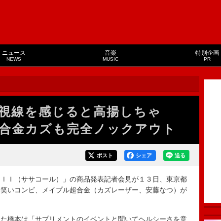
ニュース
音楽
特別企画
NEWS
MUSIC
PR
視線を感じると高揚しちゃ
合金カズも完全ノックアウト
ポスト
シェア
送る
ｌｌ（ササコール）」の商品発表記者会見が１３日、東京都
お笑いコンビ、メイプル超合金（カズレーザー、安藤なつ）が
た橋本は「サプリメントのイベントと聞いてヘルシーさを意