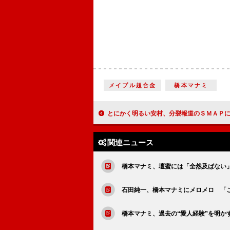
メイプル超合金
橋本マナミ
とにかく明るい安村、分裂報道のＳＭＡＰにエール 「困ったらパンイチにな
関連ニュース
橋本マナミ、壇蜜には「全然及ばない
石田純一、橋本マナミにメロメロ 「
橋本マナミ、過去の“愛人経験”を明か