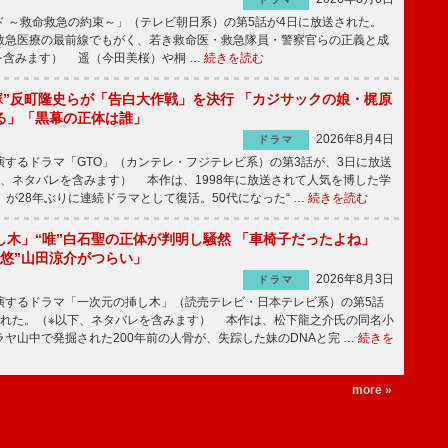
 ～救命救急の約束～」（テレビ朝日系）の第5話が4日に放送された。
急医療の最前線でもがく、若き救命医・救急隊員・警察官らの正義と成
を含みます） 遥（今田美桜）や桐 …
続きを読む
鬼塚”反町隆史らが「告白大作戦」を決行 「カジサックの娘・梶原
る」「黒幕の正体は誰」
2026年8月4日
ドラマ
するドラマ「GTO」（カンテレ・フジテレビ系）の第3話が、3日に放送
下、ネタバレを含みます） 本作は、1998年に放送されて人気を博した学
」が28年ぶりに連続ドラマとして復活。50代になった“ …
続きを読む
し木」“唯”白石聖の正体が判明し騒然 「車椅子だったよね」
“悠”山田涼介がつらい」
2026年8月3日
ドラマ
するドラマ「一次元の挿し木」（読売テレビ・日本テレビ系）の第5話
された。（※以下、ネタバレを含みます） 本作は、松下龍之介氏の同名小
ヤ山中で発掘された200年前の人骨が、失踪した妹のDNAと完 …
続きを
more »