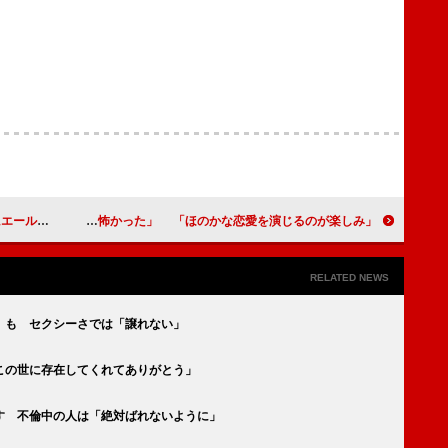
れば大丈夫」
稲森いずみ、古田新太に「最初は怖かった」 「ほのかな恋愛を演じるのが楽しみ」
RELATED NEWS
」も セクシーさでは「譲れない」
この世に存在してくれてありがとう」
す 不倫中の人は「絶対ばれないように」