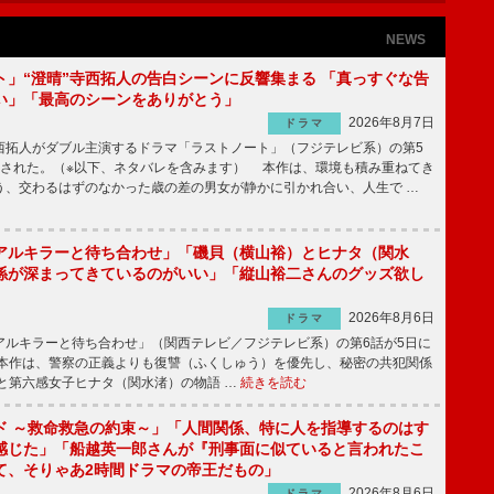
NEWS
ト」“澄晴”寺西拓人の告白シーンに反響集まる 「真っすぐな告
い」「最高のシーンをありがとう」
2026年8月7日
ドラマ
拓人がダブル主演するドラマ「ラストノート」（フジテレビ系）の第5
送された。（※以下、ネタバレを含みます） 本作は、環境も積み重ねてき
う、交わるはずのなかった歳の差の男女が静かに引かれ合い、人生で …
アルキラーと待ち合わせ」「磯貝（横山裕）とヒナタ（関水
係が深まってきているのがいい」「縦山裕二さんのグッズ欲し
2026年8月6日
ドラマ
ルキラーと待ち合わせ」（関西テレビ／フジテレビ系）の第6話が5日に
本作は、警察の正義よりも復讐（ふくしゅう）を優先し、秘密の共犯関係
と第六感女子ヒナタ（関水渚）の物語 …
続きを読む
ド ～救命救急の約束～」「人間関係、特に人を指導するのはす
感じた」「船越英一郎さんが『刑事面に似ていると言われたこ
て、そりゃあ2時間ドラマの帝王だもの」
2026年8月6日
ドラマ