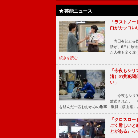
芸能ニュース
「ラストノー
白がカッコい
内田有紀と寺西
話が、6日に放
た人生も全く違
続きを読む
「今夜もシリ
渚）の共犯関
い」
「今夜もシリア
放送された。 
を結んだ一匹おおかみの刑事・磯貝（横山裕）
「クロスロー
ごく難しいと
とがある』っ