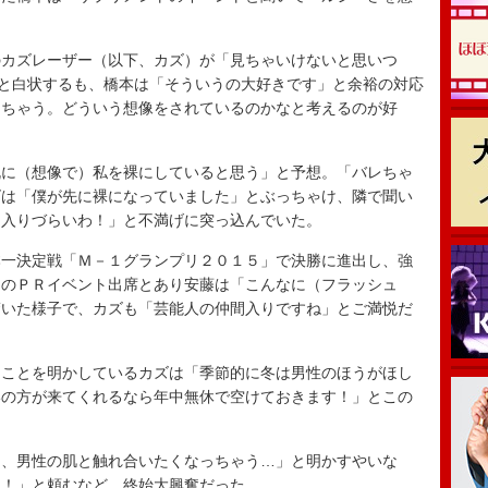
カズレーザー（以下、カズ）が「見ちゃいけないと思いつ
」と白状するも、橋本は「そういうの大好きです」と余裕の対応
しちゃう。どういう想像をされているのかなと考えるのが好
に（想像で）私を裸にしていると思う」と予想。「バレちゃ
ズは「僕が先に裸になっていました」とぶっちゃけ、隣で聞い
に入りづらいわ！」と不満げに突っ込んでいた。
一決定戦「Ｍ－１グランプリ２０１５」で決勝に進出し、強
初のＰＲイベント出席とあり安藤は「こんなに（フラッシュ
驚いた様子で、カズも「芸能人の仲間入りですね」とご満悦だ
ことを明かしているカズは「季節的に冬は男性のほうがほし
いの方が来てくれるなら年中無休で空けておきます！」とこの
、男性の肌と触れ合いたくなっちゃう…」と明かすやいな
て！」と頼むなど、終始大興奮だった。