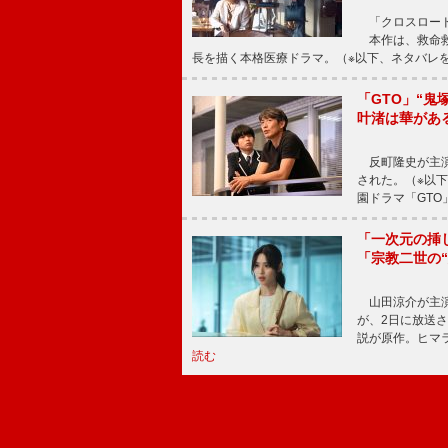
「クロスロード
本作は、救命救
長を描く本格医療ドラマ。（※以下、ネタバレ
「GTO」“
叶渚は華があ
反町隆史が主演
された。（※以
園ドラマ「GTO
「一次元の挿
「宗教二世の
山田涼介が主演
が、2日に放送
説が原作。ヒマラ
読む