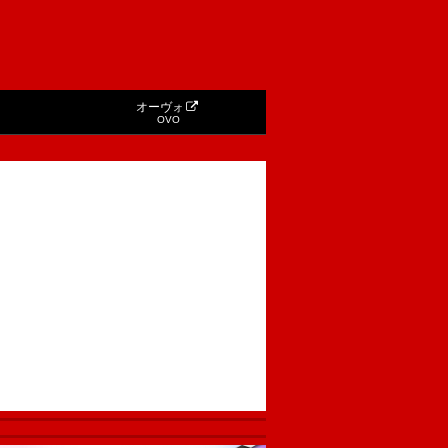
オーヴォ
OVO