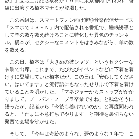
数』」立ち上げ記念取材が１６日に東京都内で行われ、番
組に出演する橋本マナミが登場した。
この番組は、スマートフォン向け定額音楽配信サービス
「スマホでＵＳＥＮ」内で配信される番組で、睡眠誘導と
して羊の数を数え続けることに特化した異色のチャンネ
ル。橋本が、セクシーなコメントをはさみながら、羊の数
を数える。
この日、橋本は「大きめの彼シャツ」というセクシーな
衣装で出席。これまで、たびたびイベントなどに下着を着
けずに登場していた橋本だが、この日は「安心してくださ
い。はいてます」と流行語にもなったせりふで下着を着け
ていることを明かした。「マネジャーからストップがかか
りまして。ノーパン・ノーブラ卒業ですね」と残念そうに
語ったが、記者から「今後も着けないのか」と再度問われ
ると、「たまに不意打ちでやります」と期待を裏切らない
発言で会場を沸かせた。
そして、「今年は奇跡のような、夢のような１年で、こ