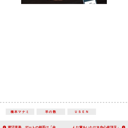
橋本マナミ
羊の数
ＵＳＥＮ
渡辺直美、デートの相手は「金目的？」 「そんなんでもねーよ」と言われる滝口ひかり
樹木希林＆本木雅弘、“親子”で映画賞受賞 「こんな賞をいただき内心有頂天」