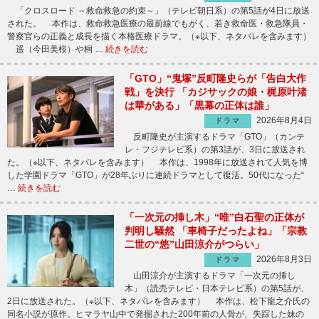
「クロスロード ～救命救急の約束～」（テレビ朝日系）の第5話が4日に放送
された。 本作は、救命救急医療の最前線でもがく、若き救命医・救急隊員・
警察官らの正義と成長を描く本格医療ドラマ。（※以下、ネタバレを含みます）
遥（今田美桜）や桐 …
続きを読む
「GTO」“鬼塚”反町隆史らが「告白大作
戦」を決行 「カジサックの娘・梶原叶渚
は華がある」「黒幕の正体は誰」
2026年8月4日
ドラマ
反町隆史が主演するドラマ「GTO」（カンテ
レ・フジテレビ系）の第3話が、3日に放送され
た。（※以下、ネタバレを含みます） 本作は、1998年に放送されて人気を博
した学園ドラマ「GTO」が28年ぶりに連続ドラマとして復活。50代になった“
…
続きを読む
「一次元の挿し木」“唯”白石聖の正体が
判明し騒然 「車椅子だったよね」「宗教
二世の“悠”山田涼介がつらい」
2026年8月3日
ドラマ
山田涼介が主演するドラマ「一次元の挿し
木」（読売テレビ・日本テレビ系）の第5話が、
2日に放送された。（※以下、ネタバレを含みます） 本作は、松下龍之介氏の
同名小説が原作。ヒマラヤ山中で発掘された200年前の人骨が、失踪した妹の