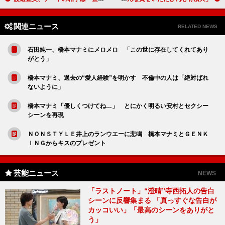
関連ニュース
RELATED NEWS
石田純一、橋本マナミにメロメロ 「この世に存在してくれてあり
がとう」
橋本マナミ、過去の“愛人経験”を明かす 不倫中の人は「絶対ばれ
ないように」
橋本マナミ「優しくつけてね…」 とにかく明るい安村とセクシー
シーンを再現
ＮＯＮＳＴＹＬＥ井上のランウエーに悲鳴 橋本マナミとＧＥＮＫ
ＩＮＧからキスのプレゼント
芸能ニュース
NEWS
「ラストノート」“澄晴”寺西拓人の告白
シーンに反響集まる 「真っすぐな告白が
カッコいい」「最高のシーンをありがと
う」