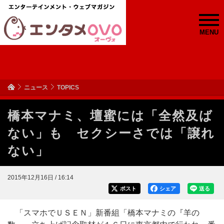
MENU
ニュース
TOPICS
橋本マナミ、壇蜜には「全然及ば
ない」も セクシーさでは「譲れ
ない」
2015年12月16日 / 16:14
ポスト
シェア
送る
「スマホでＵＳＥＮ」新番組「橋本マナミの『羊の