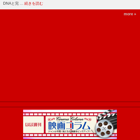
DNAと完 …
続きを読む
more »