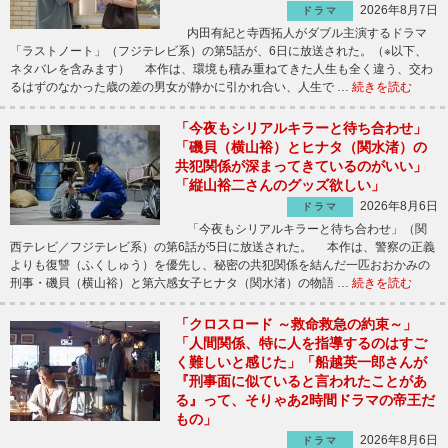
2026年8月7日
ドラマ
内田有紀と寺西拓人がダブル主演するドラマ
「ラストノート」（フジテレビ系）の第5話が、6日に放送された。（※以下、
ネタバレを含みます） 本作は、環境も積み重ねてきた人生も全く違う、交わ
るはずのなかった歳の差の男女が静かに引かれ合い、人生で …
続きを読む
「今夜もシリアルキラーと待ち合わせ」
「磯貝（横山裕）とヒナタ（関水渚）の
共犯関係が深まってきているのがいい」
「縦山裕二さんのグッズ欲しい」
2026年8月6日
ドラマ
「今夜もシリアルキラーと待ち合わせ」（関
西テレビ／フジテレビ系）の第6話が5日に放送された。 本作は、警察の正義
よりも復讐（ふくしゅう）を優先し、秘密の共犯関係を結んだ一匹おおかみの
刑事・磯貝（横山裕）と第六感女子ヒナタ（関水渚）の物語 …
続きを読む
「クロスロード ～救命救急の約束～」
「人間関係、特に人を指導するのはすご
く難しいと感じた」「船越英一郎さんが
『刑事面に似ていると言われたことがあ
る』って、そりゃあ2時間ドラマの帝王だ
もの」
2026年8月6日
ドラマ