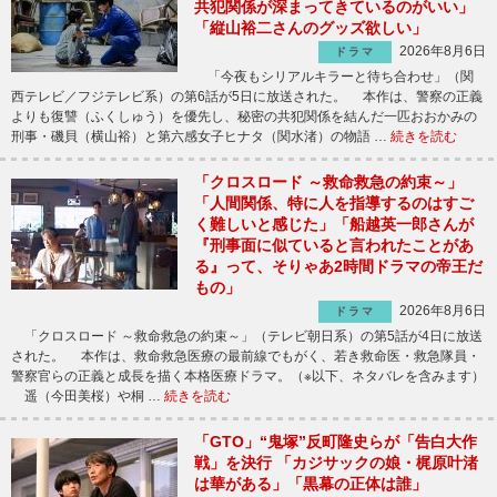
共犯関係が深まってきているのがいい」
「縦山裕二さんのグッズ欲しい」
2026年8月6日
ドラマ
「今夜もシリアルキラーと待ち合わせ」（関
西テレビ／フジテレビ系）の第6話が5日に放送された。 本作は、警察の正義
よりも復讐（ふくしゅう）を優先し、秘密の共犯関係を結んだ一匹おおかみの
刑事・磯貝（横山裕）と第六感女子ヒナタ（関水渚）の物語 …
続きを読む
「クロスロード ～救命救急の約束～」
「人間関係、特に人を指導するのはすご
く難しいと感じた」「船越英一郎さんが
『刑事面に似ていると言われたことがあ
る』って、そりゃあ2時間ドラマの帝王だ
もの」
2026年8月6日
ドラマ
「クロスロード ～救命救急の約束～」（テレビ朝日系）の第5話が4日に放送
された。 本作は、救命救急医療の最前線でもがく、若き救命医・救急隊員・
警察官らの正義と成長を描く本格医療ドラマ。（※以下、ネタバレを含みます）
遥（今田美桜）や桐 …
続きを読む
「GTO」“鬼塚”反町隆史らが「告白大作
戦」を決行 「カジサックの娘・梶原叶渚
は華がある」「黒幕の正体は誰」