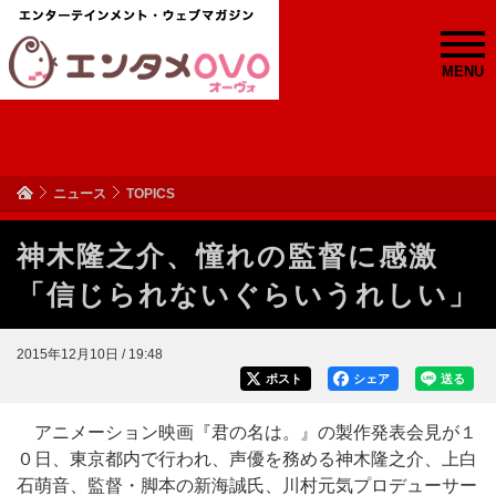
MENU
ニュース
TOPICS
神木隆之介、憧れの監督に感激
「信じられないぐらいうれしい」
2015年12月10日 / 19:48
ポスト
シェア
送る
アニメーション映画『君の名は。』の製作発表会見が１
０日、東京都内で行われ、声優を務める神木隆之介、上白
石萌音、監督・脚本の新海誠氏、川村元気プロデューサー