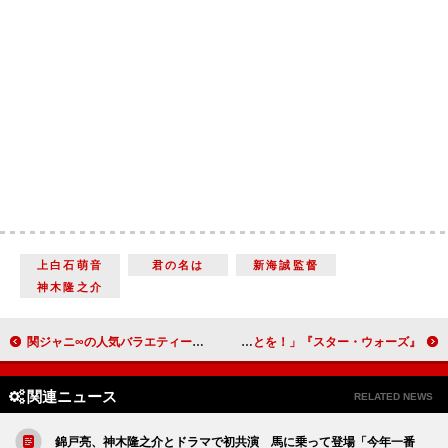
上白石萌音
君の名は
新海誠監督
神木隆之介
関ジャニ∞の人気バラエティーが初全国放送に 「予測不能」な先輩・ＴＯＫＩＯ長瀬智也も出演
『スター・ウォーズ』新たな主要キャストが勢ぞろい 「フォースとともにあらんことを！」
関連ニュース
RELATED NEWS
錦戸亮、神木隆之介とドラマで初共演 馬に乗って登場「今年一番