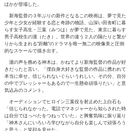
ほかが登場した。
新海監督の３年ぶりの新作となるこの映画は、夢で見た
少年と少女が経験する恋と奇跡の物語。山深い田舎町に暮
らす女子高生・三葉（みつは）が夢で見た、東京に暮らす
男子高校生の瀧（たき）。世界の違う２人の隔たりと繋が
りから生まれる“距離”のドラマを唯一無二の映像美と圧倒
的なスケールで描き出す。
瀧の声を務める神木は、かねてより新海監督の作品が好
きだったと言い、「僕自身大好きな監督の作品に携われて
本当に幸せ。信じられないぐらいうれしい。その分、自分
の中でプレッシャーもあるので一生懸命頑張りたい」と意
気込みのコメント。
オーディションでヒロイン三葉役を射止めた上白石も
「信じられなかった。電話でマネジャーから知らされた時
は自分でほっぺたをつねっていた」と興奮気味に振り返り
「神木さんにいろいろ学びながら自分も楽しんで頑張ろう
と思う」と笑顔を見せた。