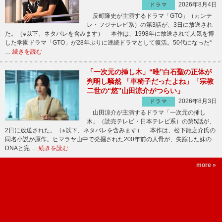
2026年8月4日
ドラマ
反町隆史が主演するドラマ「GTO」（カンテ
レ・フジテレビ系）の第3話が、3日に放送され
た。（※以下、ネタバレを含みます） 本作は、1998年に放送されて人気を博
した学園ドラマ「GTO」が28年ぶりに連続ドラマとして復活。50代になった“
…
続きを読む
「一次元の挿し木」“唯”白石聖の正体が
判明し騒然 「車椅子だったよね」「宗教
二世の“悠”山田涼介がつらい」
2026年8月3日
ドラマ
山田涼介が主演するドラマ「一次元の挿し
木」（読売テレビ・日本テレビ系）の第5話が、
2日に放送された。（※以下、ネタバレを含みます） 本作は、松下龍之介氏の
同名小説が原作。ヒマラヤ山中で発掘された200年前の人骨が、失踪した妹の
DNAと完 …
続きを読む
more »