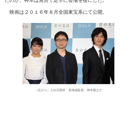
たのか、神木は無言で足早に会場を後にした。
映画は２０１６年８月全国東宝系にて公開。
（左から）上白石萌音、新海誠監督、神木隆之介