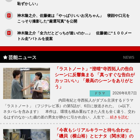
恥ずかしい」
神木隆之介、佐藤健は「やっぱりいいお兄ちゃん」 寝顔や口元を
こっそり撮影した“厳選写真”を公開
神木隆之介「全力だとどっちが速いのか…」 佐藤健に“１００メー
トル走”バトルを提案
芸能ニュース
NEWS
「ラストノート」“澄晴”寺西拓人の告白
シーンに反響集まる 「真っすぐな告白が
カッコいい」「最高のシーンをありがと
う」
2026年8月7日
ドラマ
内田有紀と寺西拓人がダブル主演するドラマ
「ラストノート」（フジテレビ系）の第5話が、6日に放送された。（※以下、
ネタバレを含みます） 本作は、環境も積み重ねてきた人生も全く違う、交わ
るはずのなかった歳の差の男女が静かに引かれ合い、人生で …
続きを読む
「今夜もシリアルキラーと待ち合わせ」
「磯貝（横山裕）とヒナタ（関水渚）の