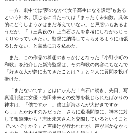
一方、劇中では“夢のなかで女子高生になる設定”もある
という神木。演じるに当たっては「まったく未知数。具体
的にどうしようかはまだ考えていない」と戸惑いもあるよ
うだが、「（三葉役の）上白石さんを参考にしながらじっ
くりやっていきたい。監督に納得してもらえるように頑張
るしかない」と言葉に力を込めた。
また、この作品の着想のきっかけとなった「小野小町の
和歌」を紹介した新海監督は、その和歌の内容にちなんで
「好きな人が夢に出てきたことは？」と２人に質問を投げ
掛けた。
「まだないです」とはにかんだ上白石に続き、先日、写
真週刊誌に女優・志田未来との交際を報じられたばかりの
神木は、「僕ですか…。僕は新海さんが大好きですか
ら…」とかわすのみだった。さらに退場間際に、神木に対
して報道陣から「志田未来さんと交際しているということ
でいいですか？」と声掛けが行われたが、声が届かなかっ