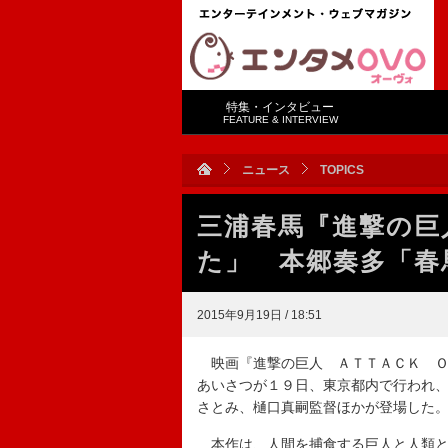
特集・インタビュー
FEATURE & INTERVIEW
ニュース
TOPICS
三浦春馬『進撃の巨
た」 本郷奏多「春
2015年9月19日 / 18:51
映画『進撃の巨人 ＡＴＴＡＣＫ Ｏ
あいさつが１９日、東京都内で行われ
さとみ、樋口真嗣監督ほかが登場した
本作は、人間を捕食する巨人と人類と