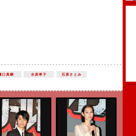
樋口真嗣
水原希子
石原さとみ