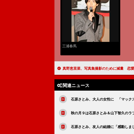
三浦春馬
真野恵里菜、写真集撮影のために減量 恋愛観は「許してくれる
関連ニュース
石原さとみ、大人の女性に 「マック
秋の月９は石原さとみ＆山下智久のラ
石原さとみ、友人の結婚に「感動しま