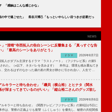
び 「感触はこんな感じかな」
画の中で過ごせた」 長谷川博己「もっといやらしい目つきが必要だっ
NEWS
ト」“澄晴”寺西拓人の告白シーンに反響集まる 「真っすぐな告
い」「最高のシーンをありがとう」
2026年8月7日
ドラマ
拓人がダブル主演するドラマ「ラストノート」（フジテレビ系）の第5
送された。（※以下、ネタバレを含みます） 本作は、環境も積み重ねてき
う、交わるはずのなかった歳の差の男女が静かに引かれ合い、人生で …
アルキラーと待ち合わせ」「磯貝（横山裕）とヒナタ（関水
係が深まってきているのがいい」「縦山裕二さんのグッズ欲し
2026年8月6日
ドラマ
ルキラーと待ち合わせ」（関西テレビ／フジテレビ系）の第6話が5日に
本作は、警察の正義よりも復讐（ふくしゅう）を優先し、秘密の共犯関係