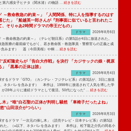
と第六感女子ヒナタ（関水渚）の物語 …
続きを読む
ド ～救命救急の約束～」「人間関係、特に人を指導するのはす
感じた」「船越英一郎さんが『刑事面に似ていると言われたこ
て、そりゃあ2時間ドラマの帝王だもの」
2026年8月6日
ドラマ
 ～救命救急の約束～」（テレビ朝日系）の第5話が4日に放送された。
急医療の最前線でもがく、若き救命医・救急隊員・警察官らの正義と成
を含みます） 遥（今田美桜）や桐 …
続きを読む
鬼塚”反町隆史らが「告白大作戦」を決行 「カジサックの娘・梶原
る」「黒幕の正体は誰」
2026年8月4日
ドラマ
するドラマ「GTO」（カンテレ・フジテレビ系）の第3話が、3日に放送
下、ネタバレを含みます） 本作は、1998年に放送されて人気を博した学
」が28年ぶりに連続ドラマとして復活。50代になった“ …
続きを読む
し木」“唯”白石聖の正体が判明し騒然 「車椅子だったよね」
“悠”山田涼介がつらい」
2026年8月3日
ドラマ
するドラマ「一次元の挿し木」（読売テレビ・日本テレビ系）の第5話
された。（※以下、ネタバレを含みます） 本作は、松下龍之介氏の同名小