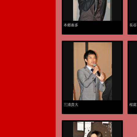
本郷奏多
長谷
三浦貴大
桜庭