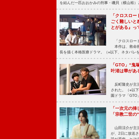
を結んだ一匹おおかみの刑事・磯貝（横山裕）
「クロスロー
ごく難しいと
とがある』っ
「クロスロード
本作は、救命救
長を描く本格医療ドラマ。（※以下、ネタバレ
「GTO」“
叶渚は華があ
反町隆史が主演
された。（※以
園ドラマ「GTO
「一次元の挿
「宗教二世の
山田涼介が主演
が、2日に放送