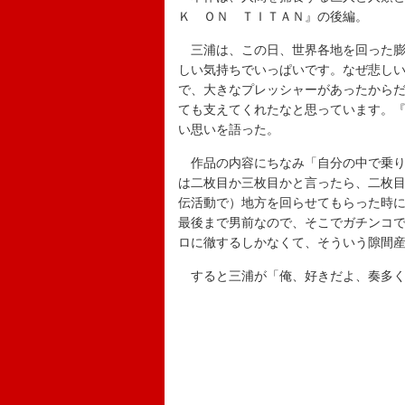
Ｋ ＯＮ ＴＩＴＡＮ』の後編。
三浦は、この日、世界各地を回った膨
しい気持ちでいっぱいです。なぜ悲し
で、大きなプレッシャーがあったから
ても支えてくれたなと思っています。
い思いを語った。
作品の内容にちなみ「自分の中で乗り
は二枚目か三枚目かと言ったら、二枚
伝活動で）地方を回らせてもらった時
最後まで男前なので、そこでガチンコ
ロに徹するしかなくて、そういう隙間
すると三浦が「俺、好きだよ、奏多く