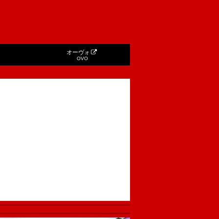
オーヴォ
OVO