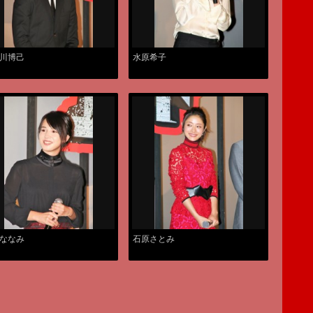
川博己
水原希子
ななみ
石原さとみ