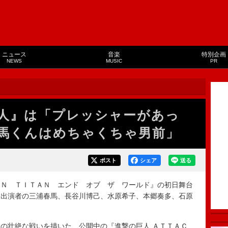
ニュース
音楽
特別企画
NEWS
MUSIC
PR
人』は「プレッシャーがあっ
馬くんはめちゃくちゃ男前」
ポスト
シェア
送る
Ｎ ＴＩＴＡＮ エンド オブ ザ ワールド』の初日舞台
、出演者の三浦春馬、長谷川博己、水原希子、本郷奏多、石原
。
の壮絶な戦いを描いた、公開中の『進撃の巨人 ＡＴＴＡＣ