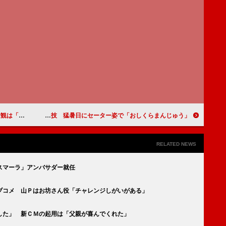
人がいい」
キスマイ、新ＣＭで“体当たり”演技 猛暑日にセーター姿で「おしくらまんじゅう」
RELATED NEWS
スマーラ」アンバサダー就任
ブコメ 山Ｐはお坊さん役「チャレンジしがいがある」
した」 新ＣＭの起用は「父親が喜んでくれた」