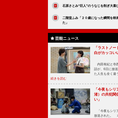
石原さとみ“巨人”のうなじを削ぎ大喜
二階堂ふみ「２０歳になった瞬間を映
た」
芸能ニュース
「ラストノー
白がカッコい
内田有紀と寺西
話が、6日に放
た人生も全く違
続きを読む
「今夜もシリ
渚）の共犯関
い」
「今夜もシリア
放送された。 