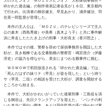
ズのスピンオフ「ＭＯＺＵスピンオフ 大杉探偵事務所～
砕かれた過去編」の制作発表記者会見が１８日、東京都内
で行われ、出演者の桐谷健太、早見あかり、浦井健治、羽
住英一郎監督が登壇した。
本作の主人公は、「ＭＯＺＵ」のテレビシリーズで主人
公の倉木（西島秀俊）や美希（真木よう子）と共に事件解
決に奔走したたたき上げの刑事・大杉良太（香川照之）。
本作ではその後、警察を辞めて探偵事務所を開設した大
杉が、良き相棒である交番勤務の警察官・鳴宮啓介（伊藤
淳史）の協力を得ながら、美女にまつわる難事件に挑む。
ＷＯＷＯＷで初回放送される「砕かれた過去編」では、
「死んだはずの妹リナ（早見）が姿を現した」という姉リ
サ（早見、二役）の相談を受けた大杉が、調査を開始する
ところから始まる。
本作で、大杉がかわいがっていた後輩刑事・三島役を演
じる桐谷は、先日クランクアップを迎えた。「パンチの利
いた本当に面白い脚本。あとは羽住監督の手に掛かれば素