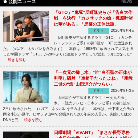
芸能ニュース
NEWS
「GTO」“鬼塚”反町隆史らが「告白大作
戦」を決行 「カジサックの娘・梶原叶渚
は華がある」「黒幕の正体は誰」
2026年8月4日
ドラマ
反町隆史が主演するドラマ「GTO」（カンテ
レ・フジテレビ系）の第3話が、3日に放送され
た。（※以下、ネタバレを含みます） 本作は、1998年に放送されて人気を博
した学園ドラマ「GTO」が28年ぶりに連続ドラマとして復活。50代になった“
…
続きを読む
「一次元の挿し木」“唯”白石聖の正体が
判明し騒然 「車椅子だったよね」「宗教
二世の“悠”山田涼介がつらい」
2026年8月3日
ドラマ
山田涼介が主演するドラマ「一次元の挿し
木」（読売テレビ・日本テレビ系）の第5話が、
2日に放送された。（※以下、ネタバレを含みます） 本作は、松下龍之介氏の
同名小説が原作。ヒマラヤ山中で発掘された200年前の人骨が、失踪した妹の
DNAと完 …
続きを読む
日曜劇場「VIVANT」「まさか長野専務