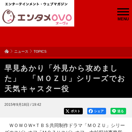
MENU
ニュース
TOPICS
早見あかり「外見から攻めまし
た」 「ＭＯＺＵ」シリーズでお
天気キャスター役
2015年9月18日 / 19:42
ポスト
シェア
送る
ＷＯＷＯＷ×ＴＢＳ共同制作ドラマ「ＭＯＺＵ」シリー