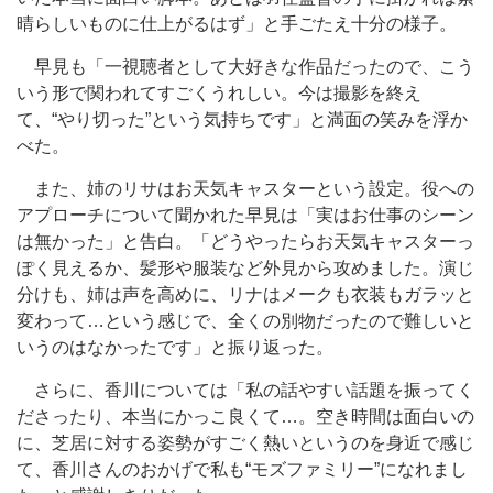
晴らしいものに仕上がるはず」と手ごたえ十分の様子。
早見も「一視聴者として大好きな作品だったので、こう
いう形で関われてすごくうれしい。今は撮影を終え
て、“やり切った”という気持ちです」と満面の笑みを浮か
べた。
また、姉のリサはお天気キャスターという設定。役への
アプローチについて聞かれた早見は「実はお仕事のシーン
は無かった」と告白。「どうやったらお天気キャスターっ
ぽく見えるか、髪形や服装など外見から攻めました。演じ
分けも、姉は声を高めに、リナはメークも衣装もガラッと
変わって…という感じで、全くの別物だったので難しいと
いうのはなかったです」と振り返った。
さらに、香川については「私の話やすい話題を振ってく
ださったり、本当にかっこ良くて…。空き時間は面白いの
に、芝居に対する姿勢がすごく熱いというのを身近で感じ
て、香川さんのおかげで私も“モズファミリー”になれまし