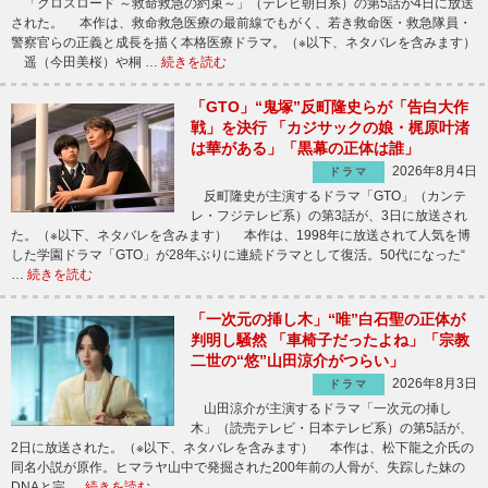
「クロスロード ～救命救急の約束～」（テレビ朝日系）の第5話が4日に放送
された。 本作は、救命救急医療の最前線でもがく、若き救命医・救急隊員・
警察官らの正義と成長を描く本格医療ドラマ。（※以下、ネタバレを含みます）
遥（今田美桜）や桐 …
続きを読む
「GTO」“鬼塚”反町隆史らが「告白大作
戦」を決行 「カジサックの娘・梶原叶渚
は華がある」「黒幕の正体は誰」
2026年8月4日
ドラマ
反町隆史が主演するドラマ「GTO」（カンテ
レ・フジテレビ系）の第3話が、3日に放送され
た。（※以下、ネタバレを含みます） 本作は、1998年に放送されて人気を博
した学園ドラマ「GTO」が28年ぶりに連続ドラマとして復活。50代になった“
…
続きを読む
「一次元の挿し木」“唯”白石聖の正体が
判明し騒然 「車椅子だったよね」「宗教
二世の“悠”山田涼介がつらい」
2026年8月3日
ドラマ
山田涼介が主演するドラマ「一次元の挿し
木」（読売テレビ・日本テレビ系）の第5話が、
2日に放送された。（※以下、ネタバレを含みます） 本作は、松下龍之介氏の
同名小説が原作。ヒマラヤ山中で発掘された200年前の人骨が、失踪した妹の
DNAと完 …
続きを読む