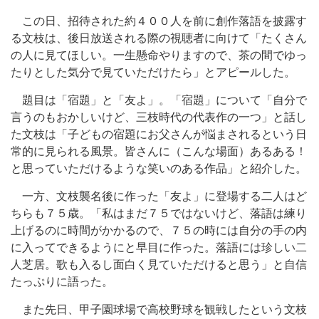
この日、招待された約４００人を前に創作落語を披露す
る文枝は、後日放送される際の視聴者に向けて「たくさん
の人に見てほしい。一生懸命やりますので、茶の間でゆっ
たりとした気分で見ていただけたら」とアピールした。
題目は「宿題」と「友よ」。「宿題」について「自分で
言うのもおかしいけど、三枝時代の代表作の一つ」と話し
た文枝は「子どもの宿題にお父さんが悩まされるという日
常的に見られる風景。皆さんに（こんな場面）あるある！
と思っていただけるような笑いのある作品」と紹介した。
一方、文枝襲名後に作った「友よ」に登場する二人はど
ちらも７５歳。「私はまだ７５ではないけど、落語は練り
上げるのに時間がかかるので、７５の時には自分の手の内
に入ってできるようにと早目に作った。落語には珍しい二
人芝居。歌も入るし面白く見ていただけると思う」と自信
たっぷりに語った。
また先日、甲子園球場で高校野球を観戦したという文枝