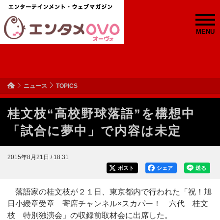
MENU
ニュース
TOPICS
桂文枝“高校野球落語”を構想中
「試合に夢中」で内容は未定
2015年8月21日 / 18:31
ポスト
シェア
送る
落語家の桂文枝が２１日、東京都内で行われた「祝！旭
日小綬章受章 寄席チャンネル×スカパー！ 六代 桂文
枝 特別独演会」の収録前取材会に出席した。