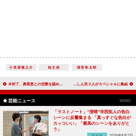
小笠原慎之介
桂文枝
清宮幸太郎
木村了、奥菜恵との交際を認める 結婚にも前向き「時間をかけて幸せにしていきたい」
松岡修造、山下真司にも熱血指導！？ 歴代くいしん坊３人がスペシャルに集結
芸能ニュース
NEWS
「ラストノート」“澄晴”寺西拓人の告白
シーンに反響集まる 「真っすぐな告白が
カッコいい」「最高のシーンをありがと
う」
2026年8月7日
ドラマ