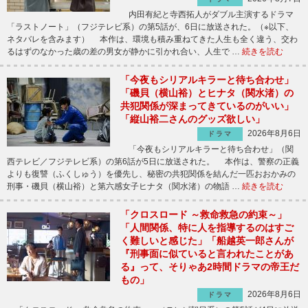
内田有紀と寺西拓人がダブル主演するドラマ
「ラストノート」（フジテレビ系）の第5話が、6日に放送された。（※以下、
ネタバレを含みます） 本作は、環境も積み重ねてきた人生も全く違う、交わ
るはずのなかった歳の差の男女が静かに引かれ合い、人生で …
続きを読む
「今夜もシリアルキラーと待ち合わせ」
「磯貝（横山裕）とヒナタ（関水渚）の
共犯関係が深まってきているのがいい」
「縦山裕二さんのグッズ欲しい」
2026年8月6日
ドラマ
「今夜もシリアルキラーと待ち合わせ」（関
西テレビ／フジテレビ系）の第6話が5日に放送された。 本作は、警察の正義
よりも復讐（ふくしゅう）を優先し、秘密の共犯関係を結んだ一匹おおかみの
刑事・磯貝（横山裕）と第六感女子ヒナタ（関水渚）の物語 …
続きを読む
「クロスロード ～救命救急の約束～」
「人間関係、特に人を指導するのはすご
く難しいと感じた」「船越英一郎さんが
『刑事面に似ていると言われたことがあ
る』って、そりゃあ2時間ドラマの帝王だ
もの」
2026年8月6日
ドラマ