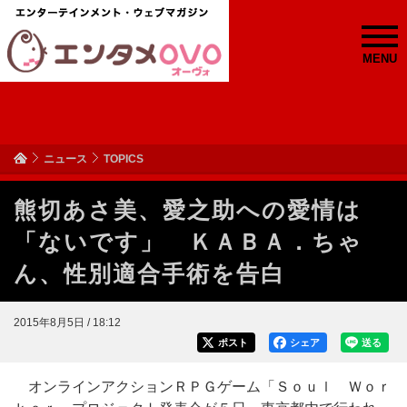
MENU
ニュース
TOPICS
熊切あさ美、愛之助への愛情は
「ないです」 ＫＡＢＡ．ちゃ
ん、性別適合手術を告白
2015年8月5日 / 18:12
ポスト
シェア
送る
オンラインアクションＲＰＧゲーム「Ｓｏｕｌ Ｗｏｒ