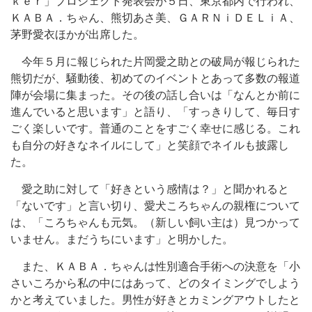
ｋｅｒ」プロジェクト発表会が５日、東京都内で行われ、
ＫＡＢＡ．ちゃん、熊切あさ美、ＧＡＲＮｉＤＥＬｉＡ、
茅野愛衣ほかが出席した。
今年５月に報じられた片岡愛之助との破局が報じられた
熊切だが、騒動後、初めてのイベントとあって多数の報道
陣が会場に集まった。その後の話し合いは「なんとか前に
進んでいると思います」と語り、「すっきりして、毎日す
ごく楽しいです。普通のことをすごく幸せに感じる。これ
も自分の好きなネイルにして」と笑顔でネイルも披露し
た。
愛之助に対して「好きという感情は？」と聞かれると
「ないです」と言い切り、愛犬ころちゃんの親権について
は、「ころちゃんも元気。（新しい飼い主は）見つかって
いません。まだうちにいます」と明かした。
また、ＫＡＢＡ．ちゃんは性別適合手術への決意を「小
さいころから私の中にはあって、どのタイミングでしよう
かと考えていました。男性が好きとカミングアウトしたと