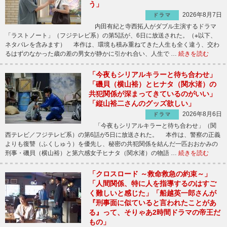
う」
2026年8月7日
ドラマ
内田有紀と寺西拓人がダブル主演するドラマ
「ラストノート」（フジテレビ系）の第5話が、6日に放送された。（※以下、
ネタバレを含みます） 本作は、環境も積み重ねてきた人生も全く違う、交わ
るはずのなかった歳の差の男女が静かに引かれ合い、人生で …
続きを読む
「今夜もシリアルキラーと待ち合わせ」
「磯貝（横山裕）とヒナタ（関水渚）の
共犯関係が深まってきているのがいい」
「縦山裕二さんのグッズ欲しい」
2026年8月6日
ドラマ
「今夜もシリアルキラーと待ち合わせ」（関
西テレビ／フジテレビ系）の第6話が5日に放送された。 本作は、警察の正義
よりも復讐（ふくしゅう）を優先し、秘密の共犯関係を結んだ一匹おおかみの
刑事・磯貝（横山裕）と第六感女子ヒナタ（関水渚）の物語 …
続きを読む
「クロスロード ～救命救急の約束～」
「人間関係、特に人を指導するのはすご
く難しいと感じた」「船越英一郎さんが
『刑事面に似ていると言われたことがあ
る』って、そりゃあ2時間ドラマの帝王だ
もの」