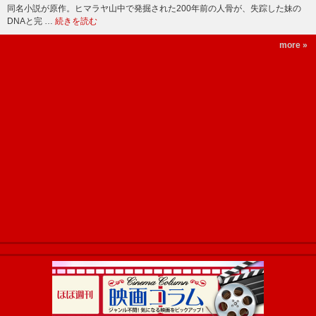
同名小説が原作。ヒマラヤ山中で発掘された200年前の人骨が、失踪した妹の
DNAと完 …
続きを読む
more »