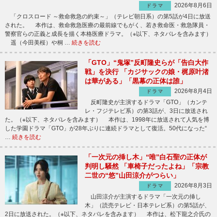
2026年8月6日
ドラマ
「クロスロード ～救命救急の約束～」（テレビ朝日系）の第5話が4日に放送
された。 本作は、救命救急医療の最前線でもがく、若き救命医・救急隊員・
警察官らの正義と成長を描く本格医療ドラマ。（※以下、ネタバレを含みます）
遥（今田美桜）や桐 …
続きを読む
「GTO」“鬼塚”反町隆史らが「告白大作
戦」を決行 「カジサックの娘・梶原叶渚
は華がある」「黒幕の正体は誰」
2026年8月4日
ドラマ
反町隆史が主演するドラマ「GTO」（カンテ
レ・フジテレビ系）の第3話が、3日に放送され
た。（※以下、ネタバレを含みます） 本作は、1998年に放送されて人気を博
した学園ドラマ「GTO」が28年ぶりに連続ドラマとして復活。50代になった“
…
続きを読む
「一次元の挿し木」“唯”白石聖の正体が
判明し騒然 「車椅子だったよね」「宗教
二世の“悠”山田涼介がつらい」
2026年8月3日
ドラマ
山田涼介が主演するドラマ「一次元の挿し
木」（読売テレビ・日本テレビ系）の第5話が、
2日に放送された。（※以下、ネタバレを含みます） 本作は、松下龍之介氏の