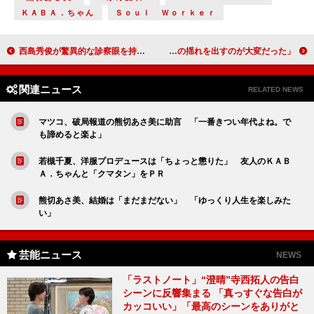
ＫＡＢＡ．ちゃん
Ｓｏｕｌ Ｗｏｒｋｅｒ
西島秀俊が驚異的な診察眼を持つ医師役に １０月スタートのフジ系ドラマ主演
木村文乃、ドラマで初の刑事役 「感情の揺れを出すのが大変だった」
関連ニュース
RELATED NEWS
マツコ、破局報道の熊切あさ美に助言 「一番きつい年代よね。で
も諦めると楽よ」
若槻千夏、洋服プロデュースは「ちょっと懲りた」 友人のＫＡＢ
Ａ．ちゃんと「クマタン」をＰＲ
熊切あさ美、結婚は「まだまだない」 「ゆっくり人生を楽しみた
い」
芸能ニュース
NEWS
「ラストノート」“澄晴”寺西拓人の告白
シーンに反響集まる 「真っすぐな告白が
カッコいい」「最高のシーンをありがと