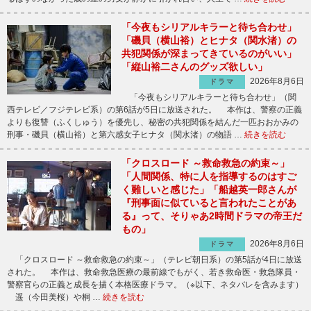
「今夜もシリアルキラーと待ち合わせ」
「磯貝（横山裕）とヒナタ（関水渚）の
共犯関係が深まってきているのがいい」
「縦山裕二さんのグッズ欲しい」
2026年8月6日
ドラマ
「今夜もシリアルキラーと待ち合わせ」（関
西テレビ／フジテレビ系）の第6話が5日に放送された。 本作は、警察の正義
よりも復讐（ふくしゅう）を優先し、秘密の共犯関係を結んだ一匹おおかみの
刑事・磯貝（横山裕）と第六感女子ヒナタ（関水渚）の物語 …
続きを読む
「クロスロード ～救命救急の約束～」
「人間関係、特に人を指導するのはすご
く難しいと感じた」「船越英一郎さんが
『刑事面に似ていると言われたことがあ
る』って、そりゃあ2時間ドラマの帝王だ
もの」
2026年8月6日
ドラマ
「クロスロード ～救命救急の約束～」（テレビ朝日系）の第5話が4日に放送
された。 本作は、救命救急医療の最前線でもがく、若き救命医・救急隊員・
警察官らの正義と成長を描く本格医療ドラマ。（※以下、ネタバレを含みます）
遥（今田美桜）や桐 …
続きを読む