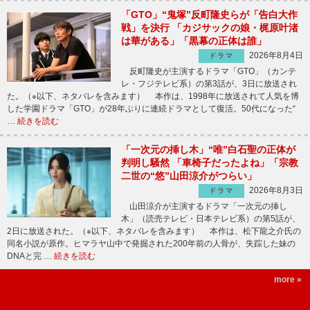
「GTO」“鬼塚”反町隆史らが「告白大作
戦」を決行 「カジサックの娘・梶原叶渚
は華がある」「黒幕の正体は誰」
2026年8月4日
ドラマ
反町隆史が主演するドラマ「GTO」（カンテ
レ・フジテレビ系）の第3話が、3日に放送され
た。（※以下、ネタバレを含みます） 本作は、1998年に放送されて人気を博
した学園ドラマ「GTO」が28年ぶりに連続ドラマとして復活。50代になった“
…
続きを読む
「一次元の挿し木」“唯”白石聖の正体が
判明し騒然 「車椅子だったよね」「宗教
二世の“悠”山田涼介がつらい」
2026年8月3日
ドラマ
山田涼介が主演するドラマ「一次元の挿し
木」（読売テレビ・日本テレビ系）の第5話が、
2日に放送された。（※以下、ネタバレを含みます） 本作は、松下龍之介氏の
同名小説が原作。ヒマラヤ山中で発掘された200年前の人骨が、失踪した妹の
DNAと完 …
続きを読む
more »