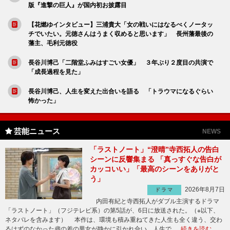
版『進撃の巨人』が国内初お披露目
【花燃ゆインタビュー】三浦貴大「女の戦いにはなるべくノータッ
チでいたい。元徳さんはうまく収めると思います」 長州藩最後の
藩主、毛利元徳役
長谷川博己「二階堂ふみはすごい女優」 ３年ぶり２度目の共演で
「成長過程を見た」
長谷川博己、人生を変えた出合いを語る 「トラウマになるぐらい
怖かった」
芸能ニュース
NEWS
「ラストノート」“澄晴”寺西拓人の告白
シーンに反響集まる 「真っすぐな告白が
カッコいい」「最高のシーンをありがと
う」
2026年8月7日
ドラマ
内田有紀と寺西拓人がダブル主演するドラマ
「ラストノート」（フジテレビ系）の第5話が、6日に放送された。（※以下、
ネタバレを含みます） 本作は、環境も積み重ねてきた人生も全く違う、交わ
るはずのなかった歳の差の男女が静かに引かれ合い、人生で …
続きを読む