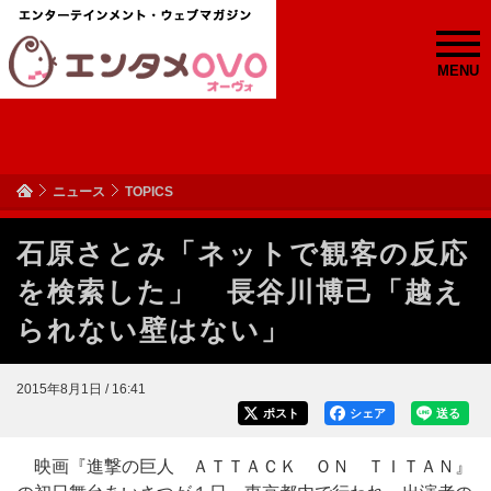
MENU
ニュース
TOPICS
石原さとみ「ネットで観客の反応
を検索した」 長谷川博己「越え
られない壁はない」
2015年8月1日 / 16:41
ポスト
シェア
送る
映画『進撃の巨人 ＡＴＴＡＣＫ ＯＮ ＴＩＴＡＮ』