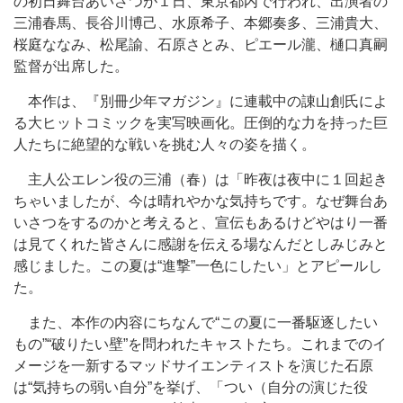
の初日舞台あいさつが１日、東京都内で行われ、出演者の
三浦春馬、長谷川博己、水原希子、本郷奏多、三浦貴大、
桜庭ななみ、松尾諭、石原さとみ、ピエール瀧、樋口真嗣
監督が出席した。
本作は、『別冊少年マガジン』に連載中の諌山創氏によ
る大ヒットコミックを実写映画化。圧倒的な力を持った巨
人たちに絶望的な戦いを挑む人々の姿を描く。
主人公エレン役の三浦（春）は「昨夜は夜中に１回起き
ちゃいましたが、今は晴れやかな気持ちです。なぜ舞台あ
いさつをするのかと考えると、宣伝もあるけどやはり一番
は見てくれた皆さんに感謝を伝える場なんだとしみじみと
感じました。この夏は“進撃”一色にしたい」とアピールし
た。
また、本作の内容にちなんで“この夏に一番駆逐したい
もの”“破りたい壁”を問われたキャストたち。これまでのイ
メージを一新するマッドサイエンティストを演じた石原
は“気持ちの弱い自分”を挙げ、「つい（自分の演じた役