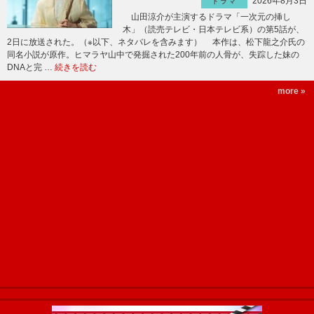
2026年8月3日
ドラマ
山田涼介が主演するドラマ「一次元の挿し
木」（読売テレビ・日本テレビ系）の第5話が、
2日に放送された。（※以下、ネタバレを含みます） 本作は、松下龍之介氏の
同名小説が原作。ヒマラヤ山中で発掘された200年前の人骨が、失踪した妹の
DNAと完 …
続きを読む
more »