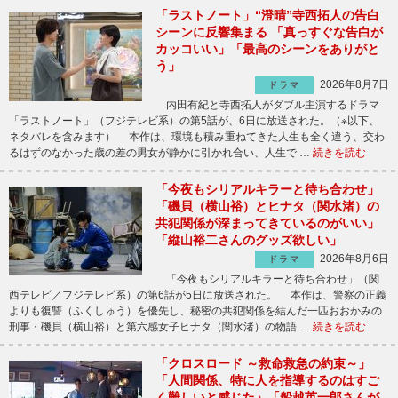
「ラストノート」“澄晴”寺西拓人の告白
シーンに反響集まる 「真っすぐな告白が
カッコいい」「最高のシーンをありがと
う」
2026年8月7日
ドラマ
内田有紀と寺西拓人がダブル主演するドラマ
「ラストノート」（フジテレビ系）の第5話が、6日に放送された。（※以下、
ネタバレを含みます） 本作は、環境も積み重ねてきた人生も全く違う、交わ
るはずのなかった歳の差の男女が静かに引かれ合い、人生で …
続きを読む
「今夜もシリアルキラーと待ち合わせ」
「磯貝（横山裕）とヒナタ（関水渚）の
共犯関係が深まってきているのがいい」
「縦山裕二さんのグッズ欲しい」
2026年8月6日
ドラマ
「今夜もシリアルキラーと待ち合わせ」（関
西テレビ／フジテレビ系）の第6話が5日に放送された。 本作は、警察の正義
よりも復讐（ふくしゅう）を優先し、秘密の共犯関係を結んだ一匹おおかみの
刑事・磯貝（横山裕）と第六感女子ヒナタ（関水渚）の物語 …
続きを読む
「クロスロード ～救命救急の約束～」
「人間関係、特に人を指導するのはすご
く難しいと感じた」「船越英一郎さんが