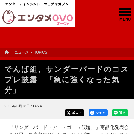
MENU
ニュース
TOPICS
でんぱ組、サンダーバードのコス
プレ披露 「急に強くなった気
分」
2015年6月18日 / 14:24
ポスト
シェア
送る
「サンダーバード・アー・ゴー（仮題）」商品化発表会