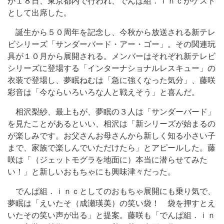
が１８日、東京都内で行われ、でんぱ組．ｉｎｃがゲスト
として出席した。
誕生から５０周年を記念し、今秋から放送される新テレ
ビシリーズ「サンダーバード・アー・ゴー」。その関連玩
具が１０月から展開される。メンバーはそれぞれ新テレビ
シリーズに登場する「インターナショナルレスキュー」の
衣装で登場し、夢眠ねむは「急に強くなった気分」、藤咲
彩音は「今ならいろいろな人と戦えそう」と喜んだ。
相沢梨紗、最上もが、夢眠の３人は「サンダーバード」
を見たことがあるといい、相沢は「新シリーズが始まるの
が楽しみです。お父さんお母さんから新しく知る小さい子
まで、家族で楽しんでいただけたら」とアピールした。藤
咲は「（ジェットモグラを地面に）本当に潜らせてみた
い！」と新しいおもちゃにも興味津々だった。
でんぱ組．ｉｎｃとしてのおもちゃ展開にも乗り気で、
夢眠は「えいたそ（成瀬瑛美）の笑い袋！ 袋を押すとえ
いたその笑い声が出る」と提案。藤咲も「でんぱ組．ｉｎ