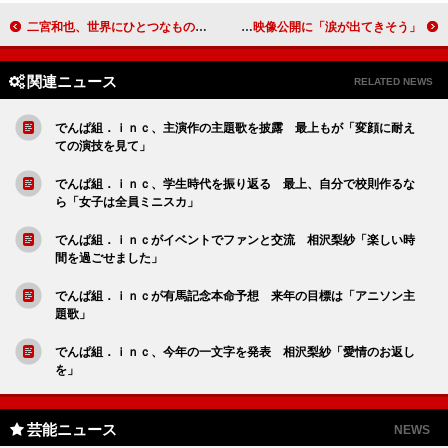
二宮和也、世界にひとつなものは「嵐」 「あらためて聞かれると、嵐ですね」
４１作目のウルトラマン、メーンキャスト勢ぞろい 高橋健介、映像公開に「涙が出てきそう」
関連ニュース
RELATED NEWS
でんぱ組．ｉｎｃ、主演作の主題歌を披露 最上もが「変顔に耐え
ての演技を見て」
でんぱ組．ｉｎｃ、学生時代を振り返る 最上、自分で校則作るな
ら「女子は全員ミニスカ」
でんぱ組．ｉｎｃがイベントでファンと交流 相沢梨紗「楽しい時
間を過ごせました」
でんぱ組．ｉｎｃが有馬記念本命予想 来年の目標は「アニソン主
題歌」
でんぱ組．ｉｎｃ、今年の一文字を発表 相沢梨紗「愛情のお返し
を」
芸能ニュース
NEWS