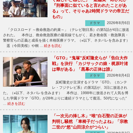
『刑事面に似ていると言われたことがあ
る』って、そりゃあ2時間ドラマの帝王だ
もの」
2026年8月6日
ドラマ
「クロスロード ～救命救急の約束～」（テレビ朝日系）の第5話が4日に放送
された。 本作は、救命救急医療の最前線でもがく、若き救命医・救急隊員・
警察官らの正義と成長を描く本格医療ドラマ。（※以下、ネタバレを含みます）
遥（今田美桜）や桐 …
続きを読む
「GTO」“鬼塚”反町隆史らが「告白大作
戦」を決行 「カジサックの娘・梶原叶渚
は華がある」「黒幕の正体は誰」
2026年8月4日
ドラマ
反町隆史が主演するドラマ「GTO」（カンテ
レ・フジテレビ系）の第3話が、3日に放送され
た。（※以下、ネタバレを含みます） 本作は、1998年に放送されて人気を博
した学園ドラマ「GTO」が28年ぶりに連続ドラマとして復活。50代になった“
…
続きを読む
「一次元の挿し木」“唯”白石聖の正体が
判明し騒然 「車椅子だったよね」「宗教
二世の“悠”山田涼介がつらい」