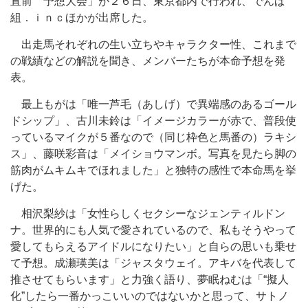
直前 予想大会」が２６日、東京都内で行われ、でんぱ
組．ｉｎｃほかが出席した。
出走馬それぞれの生い立ちやキャラクター性、これまで
の戦績などの解説を聞き、メンバーたちが本命予想を発
表。
最上もがは「唯一芦毛（あしげ）で異端感のあるゴール
ドシップ」、古川未鈴は「イメージカラーが赤で、普段使
っているマイクが５番なので（同じ枠色と馬番の）ラキシ
ス」、藤咲彩音は「メイショウマンボ。写真を見たら脚の
筋肉がムキムキでほれました」と独特の感性で本命馬を挙
げた。
相沢梨紗は「女性らしくセクシーなジェンティルドン
ナ。世界的にも人気で愛されているので、私もそうやって
愛してもらえるアイドルになりたい」と自らの思いも乗せ
て予想。成瀬瑛美は「ジャスタウェイ。アキバを代表して
推させてもらいます」と力強く語り、夢眠ねむは「“擬人
化”したら一番かっこいいのではないかと思って、サトノ