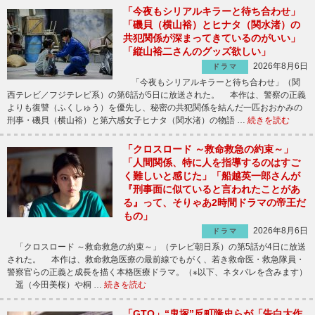
「今夜もシリアルキラーと待ち合わせ」
「磯貝（横山裕）とヒナタ（関水渚）の
共犯関係が深まってきているのがいい」
「縦山裕二さんのグッズ欲しい」
2026年8月6日
ドラマ
「今夜もシリアルキラーと待ち合わせ」（関
西テレビ／フジテレビ系）の第6話が5日に放送された。 本作は、警察の正義
よりも復讐（ふくしゅう）を優先し、秘密の共犯関係を結んだ一匹おおかみの
刑事・磯貝（横山裕）と第六感女子ヒナタ（関水渚）の物語 …
続きを読む
「クロスロード ～救命救急の約束～」
「人間関係、特に人を指導するのはすご
く難しいと感じた」「船越英一郎さんが
『刑事面に似ていると言われたことがあ
る』って、そりゃあ2時間ドラマの帝王だ
もの」
2026年8月6日
ドラマ
「クロスロード ～救命救急の約束～」（テレビ朝日系）の第5話が4日に放送
された。 本作は、救命救急医療の最前線でもがく、若き救命医・救急隊員・
警察官らの正義と成長を描く本格医療ドラマ。（※以下、ネタバレを含みます）
遥（今田美桜）や桐 …
続きを読む
「GTO」“鬼塚”反町隆史らが「告白大作