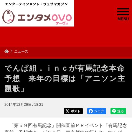
MENU
ニュース
でんぱ組．ｉｎｃが有馬記念本命
予想 来年の目標は「アニソン主
題歌」
2014年12月26日 / 18:21
ポスト
シェア
送る
「第５９回有馬記念」開催直前ＰＲイベント「有馬記念