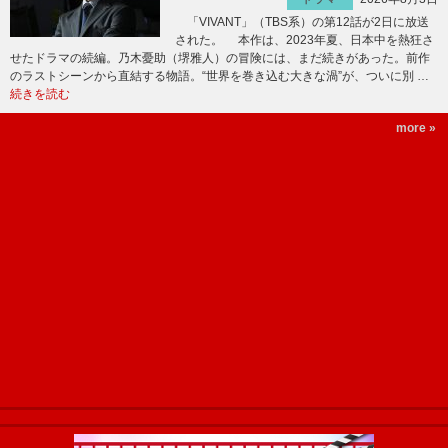
「VIVANT」（TBS系）の第12話が2日に放送
された。 本作は、2023年夏、日本中を熱狂さ
せたドラマの続編。乃木憂助（堺雅人）の冒険には、まだ続きがあった。前作
のラストシーンから直結する物語。“世界を巻き込む大きな渦”が、ついに別 …
続きを読む
more »