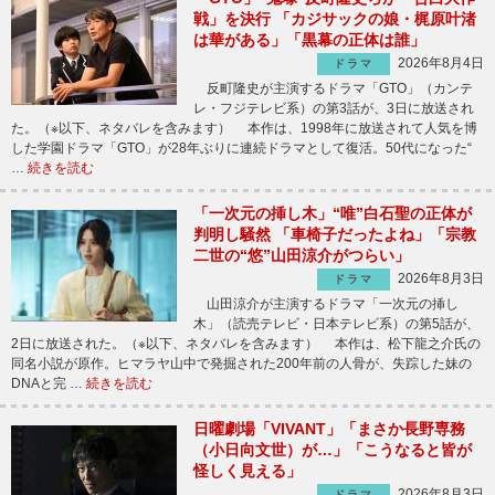
戦」を決行 「カジサックの娘・梶原叶渚
は華がある」「黒幕の正体は誰」
2026年8月4日
ドラマ
反町隆史が主演するドラマ「GTO」（カンテ
レ・フジテレビ系）の第3話が、3日に放送され
た。（※以下、ネタバレを含みます） 本作は、1998年に放送されて人気を博
した学園ドラマ「GTO」が28年ぶりに連続ドラマとして復活。50代になった“
…
続きを読む
「一次元の挿し木」“唯”白石聖の正体が
判明し騒然 「車椅子だったよね」「宗教
二世の“悠”山田涼介がつらい」
2026年8月3日
ドラマ
山田涼介が主演するドラマ「一次元の挿し
木」（読売テレビ・日本テレビ系）の第5話が、
2日に放送された。（※以下、ネタバレを含みます） 本作は、松下龍之介氏の
同名小説が原作。ヒマラヤ山中で発掘された200年前の人骨が、失踪した妹の
DNAと完 …
続きを読む
日曜劇場「VIVANT」「まさか長野専務
（小日向文世）が…」「こうなると皆が
怪しく見える」
2026年8月3日
ドラマ