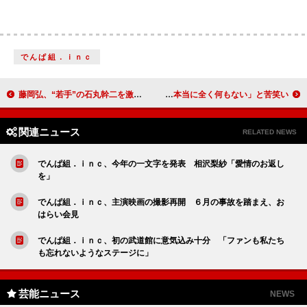
でんぱ組．ｉｎｃ
藤岡弘、“若手”の石丸幹二を激励 「自分ももう一度ふんどしを締め直す」
高橋大輔、週刊誌の“熱愛報道”を否定 「本当に全く何もない」と苦笑い
関連ニュース
RELATED NEWS
でんぱ組．ｉｎｃ、今年の一文字を発表 相沢梨紗「愛情のお返し
を」
でんぱ組．ｉｎｃ、主演映画の撮影再開 ６月の事故を踏まえ、お
はらい会見
でんぱ組．ｉｎｃ、初の武道館に意気込み十分 「ファンも私たち
も忘れないようなステージに」
芸能ニュース
NEWS