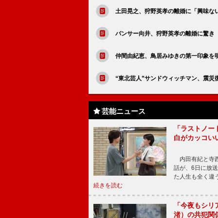
土田晃之、狩野英孝の離婚に「興味な
パンサー向井、狩野英孝の離婚に驚き
仲間由紀恵、鳥居みゆきの第一印象を
“東北芸人”サンドウィッチマン、震災
芸能ニュース
「ラストノー
白がカッコい
内田有紀と寺西
話が、6日に放
た人生も全く違
続きを読む
「今夜もシリ
渚）の共犯関