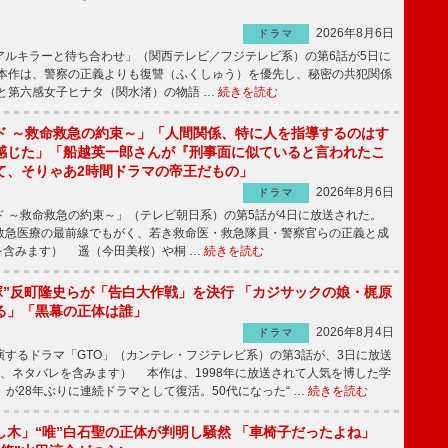
2026年8月6日
ドラマ
ルキラーと待ち合わせ」（関西テレビ／フジテレビ系）の第6話が5日に
本作は、警察の正義よりも復讐（ふくしゅう）を優先し、秘密の共犯関係
と第六感女子ヒナタ（関水渚）の物語 …
続きを読む
ド ～救命救急の約束～」「人間関係、特に人を指導するのはす
感じた」「船越英一郎さんが『刑事面に似ていると言われたこ
て、そりゃあ2時間ドラマの帝王だもの」
2026年8月6日
ドラマ
 ～救命救急の約束～」（テレビ朝日系）の第5話が4日に放送された。
急医療の最前線でもがく、若き救命医・救急隊員・警察官らの正義と成
を含みます） 遥（今田美桜）や桐 …
続きを読む
鬼塚”反町隆史らが「告白大作戦」を決行 「カジサックの娘・梶原
る」「黒幕の正体は誰」
2026年8月4日
ドラマ
するドラマ「GTO」（カンテレ・フジテレビ系）の第3話が、3日に放送
下、ネタバレを含みます） 本作は、1998年に放送されて人気を博した学
」が28年ぶりに連続ドラマとして復活。50代になった“ …
続きを読む
し木」“唯”白石聖の正体が判明し騒然 「車椅子だったよね」