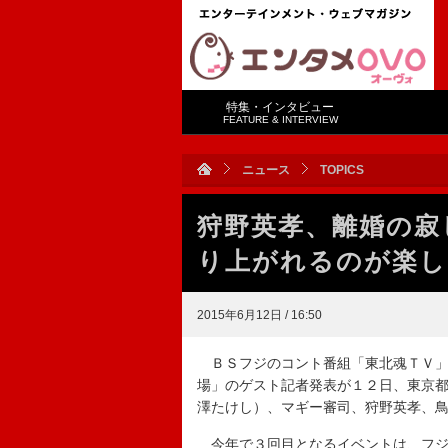
特集・インタビュー
FEATURE & INTERVIEW
ニュース
TOPICS
狩野英孝、離婚の寂
り上がれるのが楽し
2015年6月12日 / 16:50
ＢＳフジのコント番組「東北魂ＴＶ」
場」のゲスト記者発表が１２日、東京
澤たけし）、マギー審司、狩野英孝、
今年で３回目となるイベントは、フジ