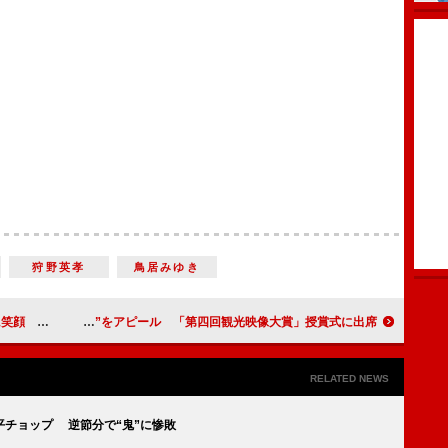
狩野英孝
鳥居みゆき
Ｓ」制作発表
本上まなみ“もうひとつの京都”をアピール 「第四回観光映像大賞」授賞式に出席
RELATED NEWS
平チョップ 逆節分で“鬼”に惨敗