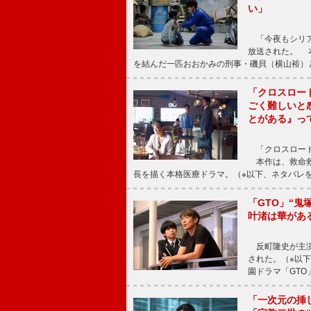
い」
「今夜もシリア
放送された。 
を結んだ一匹おおかみの刑事・磯貝（横山裕）
「クロスロー
ごく難しいと
とがある』っ
「クロスロード
本作は、救命救
長を描く本格医療ドラマ。（※以下、ネタバレ
「GTO」“
叶渚は華があ
反町隆史が主演
された。（※以
園ドラマ「GTO
「一次元の挿