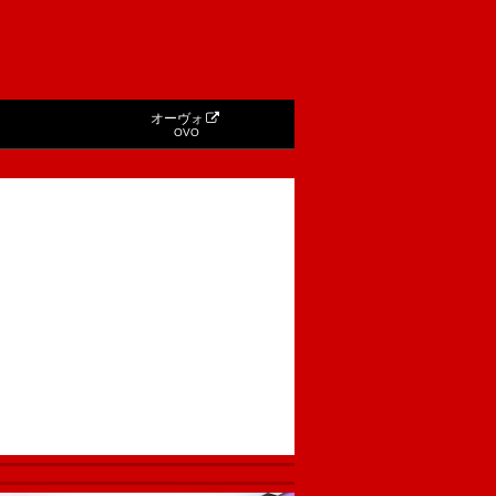
オーヴォ
OVO