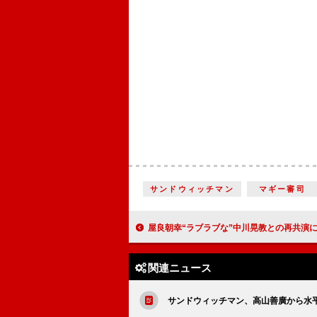
サンドウィッチマン
マギー審司
屋良朝幸“ラブラブな”中川晃教との再共演に笑顔 「ＳＯＮＧ ＷＲＩＴＥＲ
関連ニュース
サンドウィッチマン、高山善廣から水