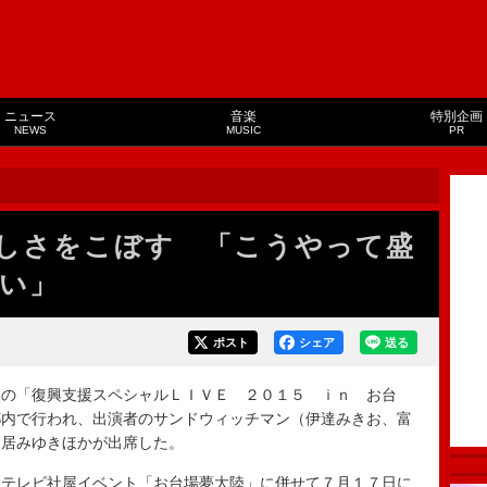
ニュース
音楽
特別企画
NEWS
MUSIC
PR
しさをこぼす 「こうやって盛
い」
ポスト
シェア
送る
の「復興支援スペシャルＬＩＶＥ ２０１５ ｉｎ お台
都内で行われ、出演者のサンドウィッチマン（伊達みきお、富
鳥居みゆきほかが出席した。
テレビ社屋イベント「お台場夢大陸」に併せて７月１７日に