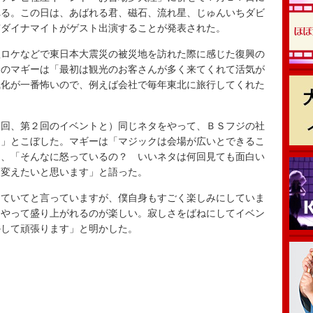
れる。この日は、あばれる君、磁石、流れ星、じゅんいちダビ
京ダイナマイトがゲスト出演することが発表された。
ロケなどで東日本大震災の被災地を訪れた際に感じた復興の
身のマギーは「最初は観光のお客さんが多く来てくれて活気が
風化が一番怖いので、例えば会社で毎年東北に旅行してくれた
。
回、第２回のイベントと）同じネタをやって、ＢＳフジの社
て」とこぼした。マギーは「マジックは会場が広いとできるこ
し、「そんなに怒っているの？ いいネタは何回見ても面白い
を変えたいと思います」と語った。
ていてと言っていますが、僕自身もすごく楽しみにしていま
うやって盛り上がれるのが楽しい。寂しさをばねにしてイベン
かして頑張ります」と明かした。