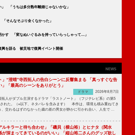
い」 「うちは多分熟年離婚じゃないかな」
 「そんなそぶり全くなかった」
明かす 「変なぬいぐるみを持っていらっしゃって…」
復興を語る 被災地で復興イベント開催
NEWS
ト」“澄晴”寺西拓人の告白シーンに反響集まる 「真っすぐな告
い」「最高のシーンをありがとう」
2026年8月7日
ドラマ
拓人がダブル主演するドラマ「ラストノート」（フジテレビ系）の第5
送された。（※以下、ネタバレを含みます） 本作は、環境も積み重ねてき
う、交わるはずのなかった歳の差の男女が静かに引かれ合い、人生で …
アルキラーと待ち合わせ」「磯貝（横山裕）とヒナタ（関水
係が深まってきているのがいい」「縦山裕二さんのグッズ欲し