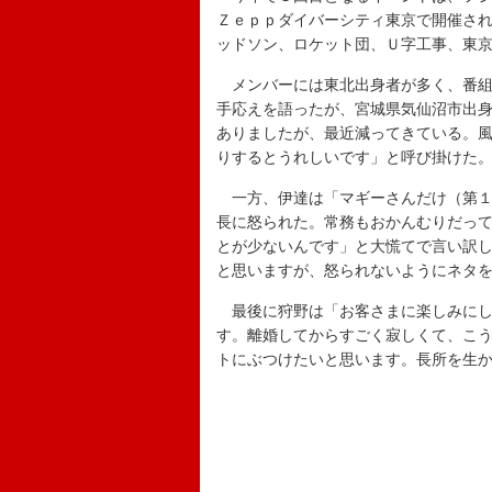
Ｚｅｐｐダイバーシティ東京で開催さ
ッドソン、ロケット団、Ｕ字工事、東
メンバーには東北出身者が多く、番組
手応えを語ったが、宮城県気仙沼市出
ありましたが、最近減ってきている。
りするとうれしいです」と呼び掛けた
一方、伊達は「マギーさんだけ（第１
長に怒られた。常務もおかんむりだっ
とが少ないんです」と大慌てで言い訳
と思いますが、怒られないようにネタ
最後に狩野は「お客さまに楽しみにし
す。離婚してからすごく寂しくて、こ
トにぶつけたいと思います。長所を生