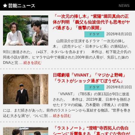
芸能ニュース
NEWS
「一次元の挿し木」“紫陽”堀田真由の正
体が判明 「義父も仙波佳代子も思考がヤ
バ過ぎる」「衝撃の展開」
2026年8月10日
ドラマ
山田涼介が主演するドラマ「一次元の挿し
木」（読売テレビ・日本テレビ系）の第6話が、
9日に放送された。（※以下、ネタバレを含みます） 本作は、松下龍之介氏の
同名小説が原作。ヒマラヤ山中で発掘された200年前の人骨が、失踪した妹の
DNAと完 …
続きを読む
日曜劇場「VIVANT」「マジかよ野崎」
「ラストがショック過ぎてぼうぜん」
2026年8月10日
ドラマ
「VIVANT」（TBS系）の第13話が9日に放送
された。 本作は、2023年夏、日本中を熱狂さ
せたドラマの続編。乃木憂助（堺雅人）の冒険
には、まだ続きがあった。前作のラストシーンから直結する物語。“世界を巻き
込む大きな渦”が、ついに別 …
続きを読む
「ラストノート」“澄晴”寺西拓人の告白
シーンに反響集まる 「真っすぐな告白が