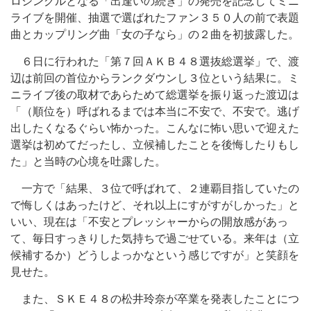
ロシングルとなる「出逢いの続き」の発売を記念してミニ
ライブを開催、抽選で選ばれたファン３５０人の前で表題
曲とカップリング曲「女の子なら」の２曲を初披露した。
６日に行われた「第７回ＡＫＢ４８選抜総選挙」で、渡
辺は前回の首位からランクダウンし３位という結果に。ミ
ニライブ後の取材であらためて総選挙を振り返った渡辺は
「（順位を）呼ばれるまでは本当に不安で、不安で。逃げ
出したくなるぐらい怖かった。こんなに怖い思いで迎えた
選挙は初めてだったし、立候補したことを後悔したりもし
た」と当時の心境を吐露した。
一方で「結果、３位で呼ばれて、２連覇目指していたの
で悔しくはあったけど、それ以上にすがすがしかった」と
いい、現在は「不安とプレッシャーからの開放感があっ
て、毎日すっきりした気持ちで過ごせている。来年は（立
候補するか）どうしよっかなという感じですが」と笑顔を
見せた。
また、ＳＫＥ４８の松井玲奈が卒業を発表したことにつ