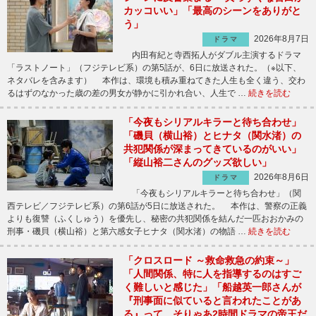
カッコいい」「最高のシーンをありがと
う」
2026年8月7日
ドラマ
内田有紀と寺西拓人がダブル主演するドラマ
「ラストノート」（フジテレビ系）の第5話が、6日に放送された。（※以下、
ネタバレを含みます） 本作は、環境も積み重ねてきた人生も全く違う、交わ
るはずのなかった歳の差の男女が静かに引かれ合い、人生で …
続きを読む
「今夜もシリアルキラーと待ち合わせ」
「磯貝（横山裕）とヒナタ（関水渚）の
共犯関係が深まってきているのがいい」
「縦山裕二さんのグッズ欲しい」
2026年8月6日
ドラマ
「今夜もシリアルキラーと待ち合わせ」（関
西テレビ／フジテレビ系）の第6話が5日に放送された。 本作は、警察の正義
よりも復讐（ふくしゅう）を優先し、秘密の共犯関係を結んだ一匹おおかみの
刑事・磯貝（横山裕）と第六感女子ヒナタ（関水渚）の物語 …
続きを読む
「クロスロード ～救命救急の約束～」
「人間関係、特に人を指導するのはすご
く難しいと感じた」「船越英一郎さんが
『刑事面に似ていると言われたことがあ
る』って、そりゃあ2時間ドラマの帝王だ