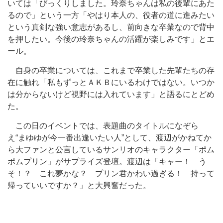
いては「びっくりしました。玲奈ちゃんは私の後輩にあた
るので」という一方「やはり本人の、役者の道に進みたい
という真剣な強い意志があるし、前向きな卒業なので背中
を押したい。今後の玲奈ちゃんの活躍が楽しみです」とエ
ール。
自身の卒業については、これまで卒業した先輩たちの存
在に触れ「私もずっとＡＫＢにいるわけではない。いつか
は分からないけど視野には入れています」と語るにとどめ
た。
この日のイベントでは、表題曲のタイトルになぞら
え“まゆゆが今一番出逢いたい人”として、渡辺がかねてか
ら大ファンと公言しているサンリオのキャラクター「ポム
ポムプリン」がサプライズ登壇。渡辺は「キャー！ う
そ！？ これ夢かな？ プリン君かわい過ぎる！ 持って
帰っていいですか？」と大興奮だった。