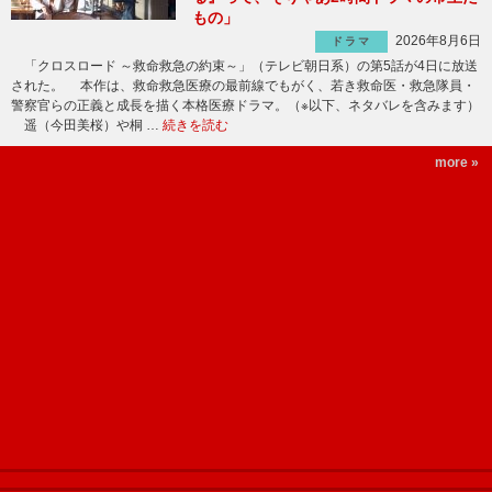
もの」
2026年8月6日
ドラマ
「クロスロード ～救命救急の約束～」（テレビ朝日系）の第5話が4日に放送
された。 本作は、救命救急医療の最前線でもがく、若き救命医・救急隊員・
警察官らの正義と成長を描く本格医療ドラマ。（※以下、ネタバレを含みます）
遥（今田美桜）や桐 …
続きを読む
more »