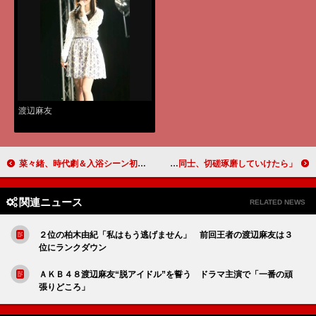
渡辺麻友
菜々緒、時代劇＆入浴シーン初挑戦 松山ケンイチ主演時代劇が完成披露
北原里英、卒業発表の松井玲奈にエール 「同じ夢を持つ者同士、切磋琢磨していけたら」
関連ニュース
RELATED NEWS
２位の柏木由紀「私はもう逃げません」 前回王者の渡辺麻友は３
位にランクダウン
ＡＫＢ４８渡辺麻友“脱アイドル”を誓う ドラマ主演で「一番の頑
張りどころ」