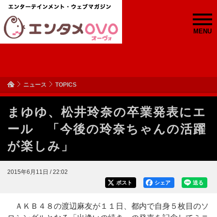
MENU
ニュース
TOPICS
まゆゆ、松井玲奈の卒業発表にエ
ール 「今後の玲奈ちゃんの活躍
が楽しみ」
2015年6月11日 / 22:02
ポスト
シェア
送る
ＡＫＢ４８の渡辺麻友が１１日、都内で自身５枚目のソ