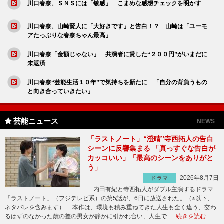
川口春奈、ＳＮＳには「敏感」 こまめな感想チェックを明かす
川口春奈、山崎賢人に「大好きです」と告白！？ 山崎は「ユーモ
アたっぷりな春奈ちゃん最高」
川口春奈「金額じゃない」 共演者に貸した“２００円”がいまだに
未返済
川口春奈“芸能生活１０年”で気持ちを新たに 「自分の背負うもの
と向き合っていきたい」
芸能ニュース
NEWS
「ラストノート」“澄晴”寺西拓人の告白
シーンに反響集まる 「真っすぐな告白が
カッコいい」「最高のシーンをありがと
う」
2026年8月7日
ドラマ
内田有紀と寺西拓人がダブル主演するドラマ
「ラストノート」（フジテレビ系）の第5話が、6日に放送された。（※以下、
ネタバレを含みます） 本作は、環境も積み重ねてきた人生も全く違う、交わ
るはずのなかった歳の差の男女が静かに引かれ合い、人生で …
続きを読む