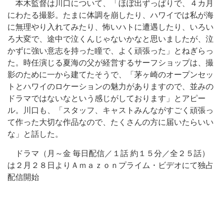
本木監督は川口について、「ほぼ出ずっぱりで、４カ月
にわたる撮影。たまに体調を崩したり、ハワイでは私が海
に無理やり入れてみたり、怖いハトに遭遇したり、いろい
ろ大変で、途中で泣くんじゃないかなと思いましたが、泣
かずに強い意志を持った瞳で、よく頑張った」とねぎらっ
た。時任演じる夏海の父が経営するサーフショップは、撮
影のために一から建てたそうで、「茅ヶ崎のオープンセッ
トとハワイのロケーションの魅力がありますので、並みの
ドラマではないなという感じがしております」とアピー
ル。川口も、「スタッフ、キャストみんながすごく頑張っ
て作った大切な作品なので、たくさんの方に届いたらいい
な」と話した。
ドラマ（月～金 毎日配信／１話 約１５分／全２５話）
は２月２８日よりＡｍａｚｏｎプライム・ビデオにて独占
配信開始