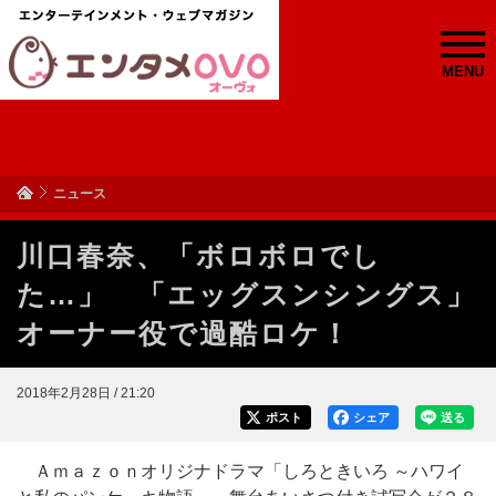
MENU
ニュース
川口春奈、「ボロボロでし
た…」 「エッグスンシングス」
オーナー役で過酷ロケ！
2018年2月28日 / 21:20
ポスト
シェア
送る
Ａｍａｚｏｎオリジナドラマ「しろときいろ ～ハワイ