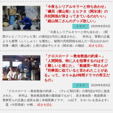
「今夜もシリアルキラーと待ち合わせ」
「磯貝（横山裕）とヒナタ（関水渚）の
共犯関係が深まってきているのがいい」
「縦山裕二さんのグッズ欲しい」
2026年8月6日
ドラマ
「今夜もシリアルキラーと待ち合わせ」（関
西テレビ／フジテレビ系）の第6話が5日に放送された。 本作は、警察の正義
よりも復讐（ふくしゅう）を優先し、秘密の共犯関係を結んだ一匹おおかみの
刑事・磯貝（横山裕）と第六感女子ヒナタ（関水渚）の物語 …
続きを読む
「クロスロード ～救命救急の約束～」
「人間関係、特に人を指導するのはすご
く難しいと感じた」「船越英一郎さんが
『刑事面に似ていると言われたことがあ
る』って、そりゃあ2時間ドラマの帝王だ
もの」
2026年8月6日
ドラマ
「クロスロード ～救命救急の約束～」（テレビ朝日系）の第5話が4日に放送
された。 本作は、救命救急医療の最前線でもがく、若き救命医・救急隊員・
警察官らの正義と成長を描く本格医療ドラマ。（※以下、ネタバレを含みます）
遥（今田美桜）や桐 …
続きを読む