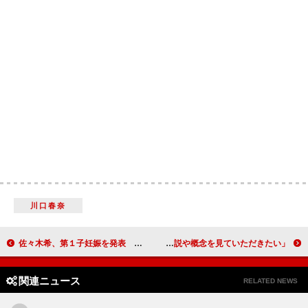
川口春奈
佐々木希、第１子妊娠を発表 今秋出産予定「夫婦で喜んでおります」
高橋一生、「Ｎスペ」のナビゲーターに 「人類の進化、新しい説や概念を見ていただきたい」
関連ニュース
RELATED NEWS