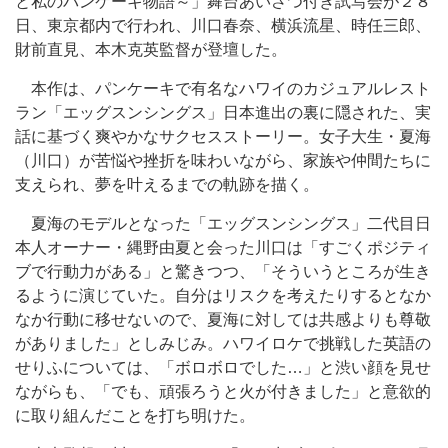
と私のパンケーキ物語～」舞台あいさつ付き試写会が２８
日、東京都内で行われ、川口春奈、横浜流星、時任三郎、
財前直見、本木克英監督が登壇した。
本作は、パンケーキで有名なハワイのカジュアルレスト
ラン「エッグスンシングス」日本進出の裏に隠された、実
話に基づく爽やかなサクセスストーリー。女子大生・夏海
（川口）が苦悩や挫折を味わいながら、家族や仲間たちに
支えられ、夢を叶えるまでの軌跡を描く。
夏海のモデルとなった「エッグスンシングス」二代目日
本人オーナー・縄野由夏と会った川口は「すごくポジティ
ブで行動力がある」と驚きつつ、「そういうところが生き
るように演じていた。自分はリスクを考えたりするとなか
なか行動に移せないので、夏海に対しては共感よりも尊敬
がありました」としみじみ。ハワイロケで挑戦した英語の
せりふについては、「ボロボロでした…」と渋い顔を見せ
ながらも、「でも、頑張ろうと火が付きました」と意欲的
に取り組んだことを打ち明けた。