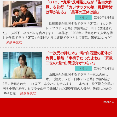
「GTO」“鬼塚”反町隆史らが「告白大作
戦」を決行 「カジサックの娘・梶原叶渚
は華がある」「黒幕の正体は誰」
2026年8月4日
ドラマ
反町隆史が主演するドラマ「GTO」（カンテ
レ・フジテレビ系）の第3話が、3日に放送され
た。（※以下、ネタバレを含みます） 本作は、1998年に放送されて人気を博
した学園ドラマ「GTO」が28年ぶりに連続ドラマとして復活。50代になった“
…
続きを読む
「一次元の挿し木」“唯”白石聖の正体が
判明し騒然 「車椅子だったよね」「宗教
二世の“悠”山田涼介がつらい」
2026年8月3日
ドラマ
山田涼介が主演するドラマ「一次元の挿し
木」（読売テレビ・日本テレビ系）の第5話が、
2日に放送された。（※以下、ネタバレを含みます） 本作は、松下龍之介氏の
同名小説が原作。ヒマラヤ山中で発掘された200年前の人骨が、失踪した妹の
DNAと完 …
続きを読む
more »