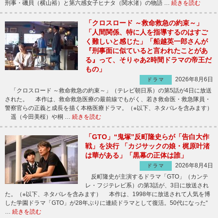
刑事・磯貝（横山裕）と第六感女子ヒナタ（関水渚）の物語 …
続きを読む
「クロスロード ～救命救急の約束～」
「人間関係、特に人を指導するのはすご
く難しいと感じた」「船越英一郎さんが
『刑事面に似ていると言われたことがあ
る』って、そりゃあ2時間ドラマの帝王だ
もの」
2026年8月6日
ドラマ
「クロスロード ～救命救急の約束～」（テレビ朝日系）の第5話が4日に放送
された。 本作は、救命救急医療の最前線でもがく、若き救命医・救急隊員・
警察官らの正義と成長を描く本格医療ドラマ。（※以下、ネタバレを含みます）
遥（今田美桜）や桐 …
続きを読む
「GTO」“鬼塚”反町隆史らが「告白大作
戦」を決行 「カジサックの娘・梶原叶渚
は華がある」「黒幕の正体は誰」
2026年8月4日
ドラマ
反町隆史が主演するドラマ「GTO」（カンテ
レ・フジテレビ系）の第3話が、3日に放送され
た。（※以下、ネタバレを含みます） 本作は、1998年に放送されて人気を博
した学園ドラマ「GTO」が28年ぶりに連続ドラマとして復活。50代になった“
…
続きを読む