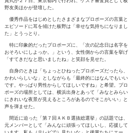
賞式が２７日、東京都内で行われ、ゲスト審査員として板
野友美ほかが登壇した。
優秀作品をはじめとしたさまざまなプロポーズの言葉と
エピソードに耳を傾けた板野は「幸せな気持ちになりまし
た」とうっとり。
特に印象的だったプロポーズに、「次の記念日は名字を
おそろいにしよっか。」という、女性側からの言葉を挙げ
「すてきだなと思いましたね」と笑顔を見せた。
自身のときは「ちょっとひねったプロポーズだったら、
かわいらしいな」としながらも「最終的にはなんでもいい
です。やっぱり男性からしてほしいですね」と希望。プロ
ポーズの場所としては、横浜出身とあって「みなとみらい
にきれいな夜景が見えるところがあるのでそこがいい」と
声を弾ませた。
間近に迫った「第７回ＡＫＢ選抜総選挙」の話題では、
元メンバーとして「みんなに頑張ってほしいし、応援して
います。私も（テレビで）見たいな」と後輩たちにエー