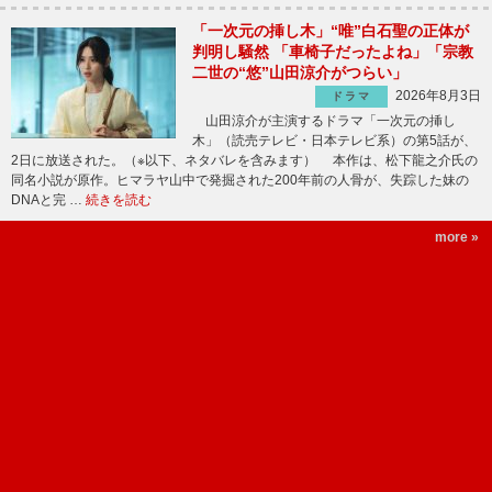
「一次元の挿し木」“唯”白石聖の正体が
判明し騒然 「車椅子だったよね」「宗教
二世の“悠”山田涼介がつらい」
2026年8月3日
ドラマ
山田涼介が主演するドラマ「一次元の挿し
木」（読売テレビ・日本テレビ系）の第5話が、
2日に放送された。（※以下、ネタバレを含みます） 本作は、松下龍之介氏の
同名小説が原作。ヒマラヤ山中で発掘された200年前の人骨が、失踪した妹の
DNAと完 …
続きを読む
more »