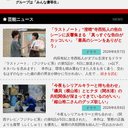
グループは「みんな優等生」
芸能ニュース
NEWS
「ラストノート」“澄晴”寺西拓人の告白
シーンに反響集まる 「真っすぐな告白が
カッコいい」「最高のシーンをありがと
う」
2026年8月7日
ドラマ
内田有紀と寺西拓人がダブル主演するドラマ
「ラストノート」（フジテレビ系）の第5話が、6日に放送された。（※以下、
ネタバレを含みます） 本作は、環境も積み重ねてきた人生も全く違う、交わ
るはずのなかった歳の差の男女が静かに引かれ合い、人生で …
続きを読む
「今夜もシリアルキラーと待ち合わせ」
「磯貝（横山裕）とヒナタ（関水渚）の
共犯関係が深まってきているのがいい」
「縦山裕二さんのグッズ欲しい」
2026年8月6日
ドラマ
「今夜もシリアルキラーと待ち合わせ」（関
西テレビ／フジテレビ系）の第6話が5日に放送された。 本作は、警察の正義
よりも復讐（ふくしゅう）を優先し、秘密の共犯関係を結んだ一匹おおかみの