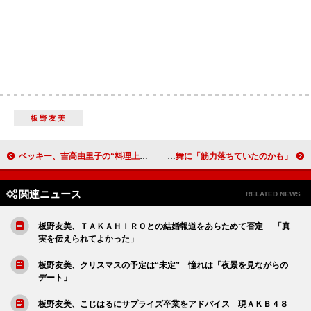
板野友美
ベッキー、吉高由里子の“料理上手”を明かす 「おいしくて、衝撃を受けました」
浅田真央、新ＣＭで京舞に挑戦 足震える舞に「筋力落ちていたのかも」
関連ニュース
RELATED NEWS
板野友美、ＴＡＫＡＨＩＲＯとの結婚報道をあらためて否定 「真
実を伝えられてよかった」
板野友美、クリスマスの予定は“未定” 憧れは「夜景を見ながらの
デート」
板野友美、こじはるにサプライズ卒業をアドバイス 現ＡＫＢ４８