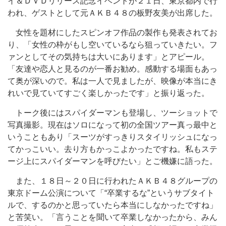
イ＆ＤＶＤリリース記念イベントが２１日、東京都内で行
われ、ゲストとして元ＡＫＢ４８の板野友美が出席した。
女性を題材にしたスピンオフ作品の製作も発表されてお
り、「女性の枠がもし空いているなら狙っていきたい。フ
ァンとしてその気持ちは大いにあります」とアピール。
「友達や恋人と見るのが一番お勧め。感動する場面もあっ
て奥が深いので。私は一人で見ましたが、映像が本当にき
れいで見ていてすごく楽しかったです」と振り返った。
トーク後にはスパイダーマンも登場し、ツーショットで
写真撮影。現在はソロになって初の全国ツアー真っ最中と
いうこともあり「スーツがすっきりスタイリッシュになっ
てかっこいい。去り方もかっこよかったですね。私もステ
ージ上にスパイダーマンを呼びたい」とご機嫌に語った。
また、１８日～２０日に行われたＡＫＢ４８グループの
東京ドーム公演について「“卒業するな”というサブタイト
ルで、するのかと思っていたら本当にしなかったですね」
と苦笑い。「言うことを聞いて卒業しなかったから、みん