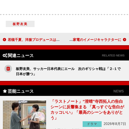
板野友美
若槻千夏、洋服プロデュースは「ちょっと懲りた」 友人のＫＡＢＡ．ちゃんと「クマタン」をＰＲ
大泉洋と優香が初の夫婦役共演 東芝生活家電のイメージキャラクターに
関連ニュース
RELATED NEWS
板野友美、サッカー日本代表にエール 次のギリシャ戦は「２‐１で
日本が勝つ」
芸能ニュース
NEWS
「ラストノート」“澄晴”寺西拓人の告白
シーンに反響集まる 「真っすぐな告白が
カッコいい」「最高のシーンをありがと
う」
2026年8月7日
ドラマ