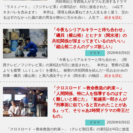
内田有紀と寺西拓人がダブル主演するドラマ
「ラストノート」（フジテレビ系）の第5話が、6日に放送された。（※以下、
ネタバレを含みます） 本作は、環境も積み重ねてきた人生も全く違う、交わ
るはずのなかった歳の差の男女が静かに引かれ合い、人生で …
続きを読む
「今夜もシリアルキラーと待ち合わせ」
「磯貝（横山裕）とヒナタ（関水渚）の
共犯関係が深まってきているのがいい」
「縦山裕二さんのグッズ欲しい」
2026年8月6日
ドラマ
「今夜もシリアルキラーと待ち合わせ」（関
西テレビ／フジテレビ系）の第6話が5日に放送された。 本作は、警察の正義
よりも復讐（ふくしゅう）を優先し、秘密の共犯関係を結んだ一匹おおかみの
刑事・磯貝（横山裕）と第六感女子ヒナタ（関水渚）の物語 …
続きを読む
「クロスロード ～救命救急の約束～」
「人間関係、特に人を指導するのはすご
く難しいと感じた」「船越英一郎さんが
『刑事面に似ていると言われたことがあ
る』って、そりゃあ2時間ドラマの帝王だ
もの」
2026年8月6日
ドラマ
「クロスロード ～救命救急の約束～」（テレビ朝日系）の第5話が4日に放送