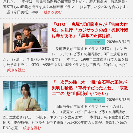
された。 本作は、救命救急医療の最前線でもがく、若き救命医・救急隊員・
警察官らの正義と成長を描く本格医療ドラマ。（※以下、ネタバレを含みます）
遥（今田美桜）や桐 …
続きを読む
「GTO」“鬼塚”反町隆史らが「告白大作
戦」を決行 「カジサックの娘・梶原叶渚
は華がある」「黒幕の正体は誰」
2026年8月4日
ドラマ
反町隆史が主演するドラマ「GTO」（カンテ
レ・フジテレビ系）の第3話が、3日に放送され
た。（※以下、ネタバレを含みます） 本作は、1998年に放送されて人気を博
した学園ドラマ「GTO」が28年ぶりに連続ドラマとして復活。50代になった“
…
続きを読む
「一次元の挿し木」“唯”白石聖の正体が
判明し騒然 「車椅子だったよね」「宗教
二世の“悠”山田涼介がつらい」
2026年8月3日
ドラマ
山田涼介が主演するドラマ「一次元の挿し
木」（読売テレビ・日本テレビ系）の第5話が、
2日に放送された。（※以下、ネタバレを含みます） 本作は、松下龍之介氏の
同名小説が原作。ヒマラヤ山中で発掘された200年前の人骨が、失踪した妹の
DNAと完 …
続きを読む