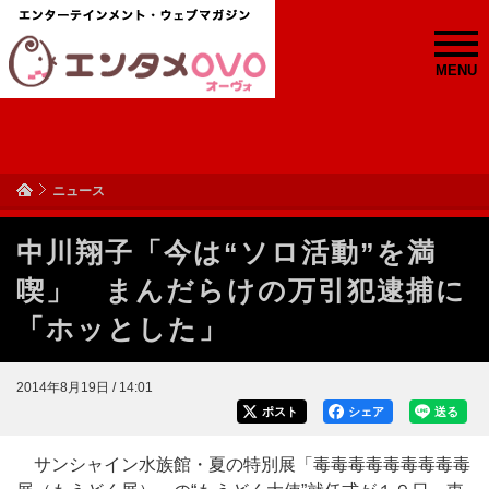
MENU
ニュース
中川翔子「今は“ソロ活動”を満
喫」 まんだらけの万引犯逮捕に
「ホッとした」
2014年8月19日 / 14:01
ポスト
シェア
送る
サンシャイン水族館・夏の特別展「毒毒毒毒毒毒毒毒毒