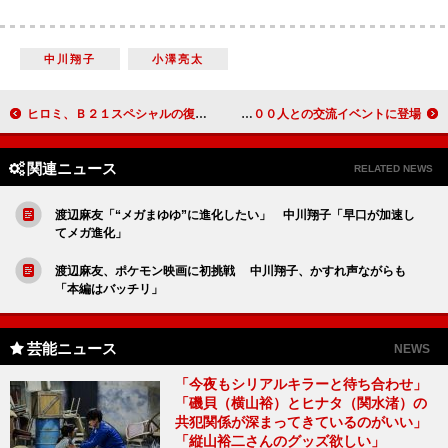
中川翔子
小澤亮太
ヒロミ、Ｂ２１スペシャルの復活に言及 「来年あたりやろうかなと思っています」
佐藤健、福山雅治との共演は「過酷だった」 ファン約５００人との交流イベントに登場
関連ニュース
RELATED NEWS
渡辺麻友「“メガまゆゆ”に進化したい」 中川翔子「早口が加速し
てメガ進化」
渡辺麻友、ポケモン映画に初挑戦 中川翔子、かすれ声ながらも
「本編はバッチリ」
芸能ニュース
NEWS
「今夜もシリアルキラーと待ち合わせ」
「磯貝（横山裕）とヒナタ（関水渚）の
共犯関係が深まってきているのがいい」
「縦山裕二さんのグッズ欲しい」