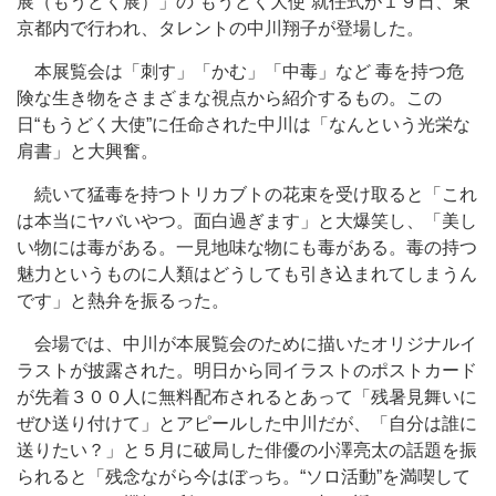
展（もうどく展）」の“もうどく大使”就任式が１９日、東
京都内で行われ、タレントの中川翔子が登場した。
本展覧会は「刺す」「かむ」「中毒」など 毒を持つ危
険な生き物をさまざまな視点から紹介するもの。この
日“もうどく大使”に任命された中川は「なんという光栄な
肩書」と大興奮。
続いて猛毒を持つトリカブトの花束を受け取ると「これ
は本当にヤバいやつ。面白過ぎます」と大爆笑し、「美し
い物には毒がある。一見地味な物にも毒がある。毒の持つ
魅力というものに人類はどうしても引き込まれてしまうん
です」と熱弁を振るった。
会場では、中川が本展覧会のために描いたオリジナルイ
ラストが披露された。明日から同イラストのポストカード
が先着３００人に無料配布されるとあって「残暑見舞いに
ぜひ送り付けて」とアピールした中川だが、「自分は誰に
送りたい？」と５月に破局した俳優の小澤亮太の話題を振
られると「残念ながら今はぼっち。“ソロ活動”を満喫して