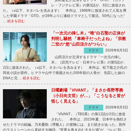
反町隆史が主演するドラマ「GTO」（カンテ
レ・フジテレビ系）の第3話が、3日に放送され
た。（※以下、ネタバレを含みます） 本作は、1998年に放送されて人気を博
した学園ドラマ「GTO」が28年ぶりに連続ドラマとして復活。50代になった“
…
続きを読む
「一次元の挿し木」“唯”白石聖の正体が
判明し騒然 「車椅子だったよね」「宗教
二世の“悠”山田涼介がつらい」
2026年8月3日
ドラマ
山田涼介が主演するドラマ「一次元の挿し
木」（読売テレビ・日本テレビ系）の第5話が、
2日に放送された。（※以下、ネタバレを含みます） 本作は、松下龍之介氏の
同名小説が原作。ヒマラヤ山中で発掘された200年前の人骨が、失踪した妹の
DNAと完 …
続きを読む
日曜劇場「VIVANT」「まさか長野専務
（小日向文世）が…」「こうなると皆が
怪しく見える」
2026年8月3日
ドラマ
「VIVANT」（TBS系）の第12話が2日に放送
された。 本作は、2023年夏、日本中を熱狂さ
せたドラマの続編。乃木憂助（堺雅人）の冒険には、まだ続きがあった。前作
のラストシーンから直結する物語。“世界を巻き込む大きな渦”が、ついに別 …