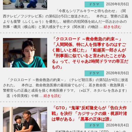
2026年8月6日
ドラマ
「今夜もシリアルキラーと待ち合わせ」（関
西テレビ／フジテレビ系）の第6話が5日に放送された。 本作は、警察の正義
よりも復讐（ふくしゅう）を優先し、秘密の共犯関係を結んだ一匹おおかみの
刑事・磯貝（横山裕）と第六感女子ヒナタ（関水渚）の物語 …
続きを読む
「クロスロード ～救命救急の約束～」
「人間関係、特に人を指導するのはすご
く難しいと感じた」「船越英一郎さんが
『刑事面に似ていると言われたことがあ
る』って、そりゃあ2時間ドラマの帝王だ
もの」
2026年8月6日
ドラマ
「クロスロード ～救命救急の約束～」（テレビ朝日系）の第5話が4日に放送
された。 本作は、救命救急医療の最前線でもがく、若き救命医・救急隊員・
警察官らの正義と成長を描く本格医療ドラマ。（※以下、ネタバレを含みます）
遥（今田美桜）や桐 …
続きを読む
「GTO」“鬼塚”反町隆史らが「告白大作
戦」を決行 「カジサックの娘・梶原叶渚
は華がある」「黒幕の正体は誰」
2026年8月4日
ドラマ