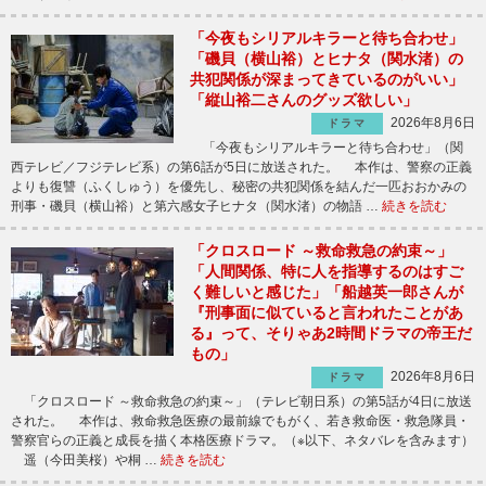
「今夜もシリアルキラーと待ち合わせ」
「磯貝（横山裕）とヒナタ（関水渚）の
共犯関係が深まってきているのがいい」
「縦山裕二さんのグッズ欲しい」
2026年8月6日
ドラマ
「今夜もシリアルキラーと待ち合わせ」（関
西テレビ／フジテレビ系）の第6話が5日に放送された。 本作は、警察の正義
よりも復讐（ふくしゅう）を優先し、秘密の共犯関係を結んだ一匹おおかみの
刑事・磯貝（横山裕）と第六感女子ヒナタ（関水渚）の物語 …
続きを読む
「クロスロード ～救命救急の約束～」
「人間関係、特に人を指導するのはすご
く難しいと感じた」「船越英一郎さんが
『刑事面に似ていると言われたことがあ
る』って、そりゃあ2時間ドラマの帝王だ
もの」
2026年8月6日
ドラマ
「クロスロード ～救命救急の約束～」（テレビ朝日系）の第5話が4日に放送
された。 本作は、救命救急医療の最前線でもがく、若き救命医・救急隊員・
警察官らの正義と成長を描く本格医療ドラマ。（※以下、ネタバレを含みます）
遥（今田美桜）や桐 …
続きを読む