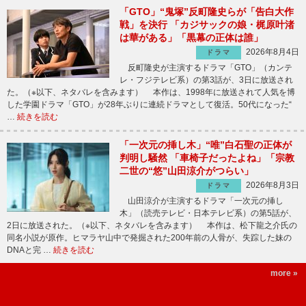
「GTO」“鬼塚”反町隆史らが「告白大作
戦」を決行 「カジサックの娘・梶原叶渚
は華がある」「黒幕の正体は誰」
2026年8月4日
ドラマ
反町隆史が主演するドラマ「GTO」（カンテ
レ・フジテレビ系）の第3話が、3日に放送され
た。（※以下、ネタバレを含みます） 本作は、1998年に放送されて人気を博
した学園ドラマ「GTO」が28年ぶりに連続ドラマとして復活。50代になった“
…
続きを読む
「一次元の挿し木」“唯”白石聖の正体が
判明し騒然 「車椅子だったよね」「宗教
二世の“悠”山田涼介がつらい」
2026年8月3日
ドラマ
山田涼介が主演するドラマ「一次元の挿し
木」（読売テレビ・日本テレビ系）の第5話が、
2日に放送された。（※以下、ネタバレを含みます） 本作は、松下龍之介氏の
同名小説が原作。ヒマラヤ山中で発掘された200年前の人骨が、失踪した妹の
DNAと完 …
続きを読む
more »