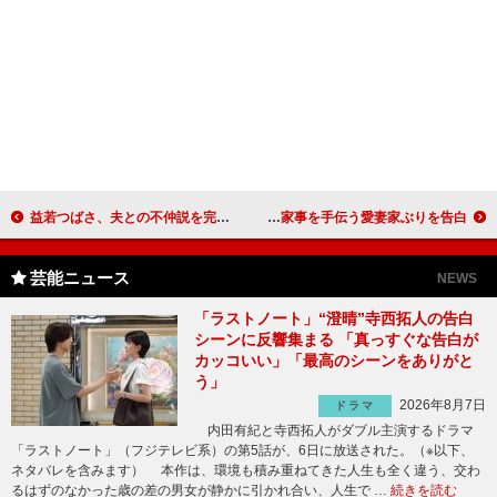
益若つばさ、夫との不仲説を完全否定 ミッツ「一回旦那を貸して」
幸せいっぱいの加藤茶「妻に操られたい」 家事を手伝う愛妻家ぶりを告白
芸能ニュース
NEWS
「ラストノート」“澄晴”寺西拓人の告白
シーンに反響集まる 「真っすぐな告白が
カッコいい」「最高のシーンをありがと
う」
2026年8月7日
ドラマ
内田有紀と寺西拓人がダブル主演するドラマ
「ラストノート」（フジテレビ系）の第5話が、6日に放送された。（※以下、
ネタバレを含みます） 本作は、環境も積み重ねてきた人生も全く違う、交わ
るはずのなかった歳の差の男女が静かに引かれ合い、人生で …
続きを読む