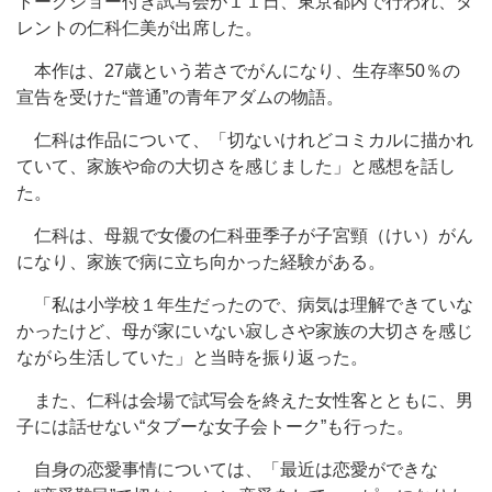
トークショー付き試写会が１１日、東京都内で行われ、タ
レントの仁科仁美が出席した。
本作は、27歳という若さでがんになり、生存率50％の
宣告を受けた“普通”の青年アダムの物語。
仁科は作品について、「切ないけれどコミカルに描かれ
ていて、家族や命の大切さを感じました」と感想を話し
た。
仁科は、母親で女優の仁科亜季子が子宮頸（けい）がん
になり、家族で病に立ち向かった経験がある。
「私は小学校１年生だったので、病気は理解できていな
かったけど、母が家にいない寂しさや家族の大切さを感じ
ながら生活していた」と当時を振り返った。
また、仁科は会場で試写会を終えた女性客とともに、男
子には話せない“タブーな女子会トーク”も行った。
自身の恋愛事情については、「最近は恋愛ができな