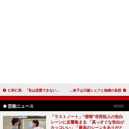
仁科仁美、「私は恋愛できない恋愛難民…」 女子会で男性には話せないタブートークを披露
関根勤、芦田愛菜と51歳差婚を妄想 柳原可奈子は川越シェフと抱擁の妄想
芸能ニュース
NEWS
「ラストノート」“澄晴”寺西拓人の告白
シーンに反響集まる 「真っすぐな告白が
カッコいい」「最高のシーンをありがと