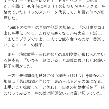
で開かれた「冬にもＭＵＨＩ ＰＲイベント」に登場し
た。今回は、40年前にＭＵＨＩの初期ＣＭキャラクターを
務めていたドリフのメンバーを代表して、加藤と仲本が出
席した。
45歳下の女性との再婚で話題の加藤は、「水仕事やゴミ
出しを手伝ってる。これから寒くなるから大変」と話し、
「まだラブラブですよ。二人でご飯を食べるのが一番楽し
い」とメロメロの様子。
また、演歌歌手・三代純歌との真剣交際が報じられてい
る仲本も、「いつも一緒にいる」と加藤に負けじとお熱い
様子を明かした。
一方、夫婦関係を良好に保つ秘訣（ひけつ）を聞かれた
加藤は「男は動物と同じで、褒められるとその気になる。
上手いこと操縦して」と笑わせ、自身の新婚生活を「一緒
になってみると、年の差は関係ない」と言い切っていた。