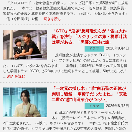
「クロスロード ～救命救急の約束～」（テレビ朝日系）の第5話が4日に放送
された。 本作は、救命救急医療の最前線でもがく、若き救命医・救急隊員・
警察官らの正義と成長を描く本格医療ドラマ。（※以下、ネタバレを含みます）
遥（今田美桜）や桐 …
続きを読む
「GTO」“鬼塚”反町隆史らが「告白大作
戦」を決行 「カジサックの娘・梶原叶渚
は華がある」「黒幕の正体は誰」
2026年8月4日
ドラマ
反町隆史が主演するドラマ「GTO」（カンテ
レ・フジテレビ系）の第3話が、3日に放送され
た。（※以下、ネタバレを含みます） 本作は、1998年に放送されて人気を博
した学園ドラマ「GTO」が28年ぶりに連続ドラマとして復活。50代になった“
…
続きを読む
「一次元の挿し木」“唯”白石聖の正体が
判明し騒然 「車椅子だったよね」「宗教
二世の“悠”山田涼介がつらい」
2026年8月3日
ドラマ
山田涼介が主演するドラマ「一次元の挿し
木」（読売テレビ・日本テレビ系）の第5話が、
2日に放送された。（※以下、ネタバレを含みます） 本作は、松下龍之介氏の
同名小説が原作。ヒマラヤ山中で発掘された200年前の人骨が、失踪した妹の