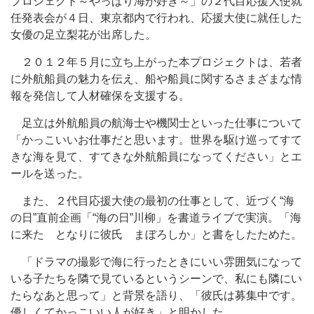
プロジェクト～やっぱり海が好き～」の２代目応援大使就
任発表会が４日、東京都内で行われ、応援大使に就任した
女優の足立梨花が出席した。
２０１２年５月に立ち上がった本プロジェクトは、若者
に外航船員の魅力を伝え、船や船員に関するさまざまな情
報を発信して人材確保を支援する。
足立は外航船員の航海士や機関士といった仕事について
「かっこいいお仕事だと思います。世界を駆け巡ってすて
きな海を見て、すてきな外航船員になってください」とエ
ールを送った。
また、２代目応援大使の最初の仕事として、近づく“海
の日”直前企画「“海の日”川柳」を書道ライブで実演。「海
に来た となりに彼氏 まぼろしか」と書をしたためた。
「ドラマの撮影で海に行ったときにいい雰囲気になって
いる子たちを隣で見ているというシーンで、私にも隣にい
たらなあと思って」と背景を語り、「彼氏は募集中です。
優しくてかっこいい人が好き」と明かした。