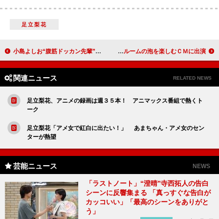
足立梨花
小島よしお“腹筋ドッカン先輩”に就任 流行語大賞も「いけるんじゃない？」
広末涼子「泡が主役か私が主役か」 バスルームの泡を楽しむＣＭに出演
関連ニュース
RELATED NEWS
足立梨花、アニメの録画は週３５本！ アニマックス番組で熱くト
ーク
足立梨花「アメ女で紅白に出たい！」 あまちゃん・アメ女のセン
ターが熱望
芸能ニュース
NEWS
「ラストノート」“澄晴”寺西拓人の告白
シーンに反響集まる 「真っすぐな告白が
カッコいい」「最高のシーンをありがと
う」