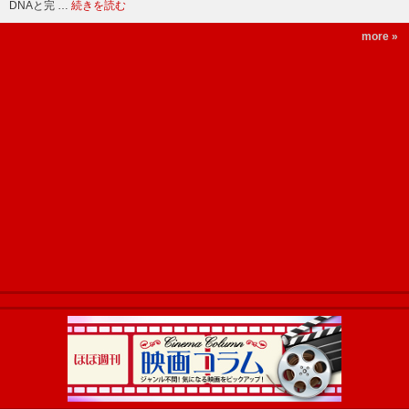
DNAと完 …
続きを読む
more »