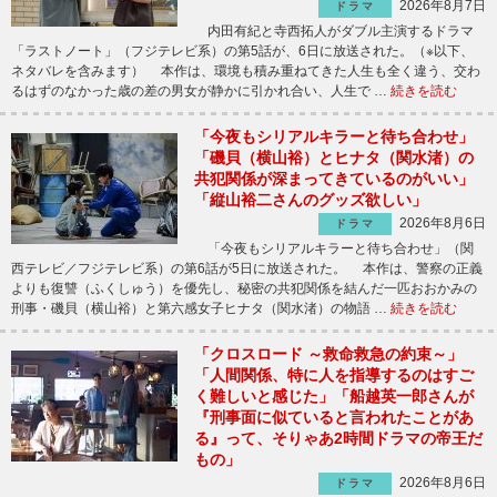
2026年8月7日
ドラマ
内田有紀と寺西拓人がダブル主演するドラマ
「ラストノート」（フジテレビ系）の第5話が、6日に放送された。（※以下、
ネタバレを含みます） 本作は、環境も積み重ねてきた人生も全く違う、交わ
るはずのなかった歳の差の男女が静かに引かれ合い、人生で …
続きを読む
「今夜もシリアルキラーと待ち合わせ」
「磯貝（横山裕）とヒナタ（関水渚）の
共犯関係が深まってきているのがいい」
「縦山裕二さんのグッズ欲しい」
2026年8月6日
ドラマ
「今夜もシリアルキラーと待ち合わせ」（関
西テレビ／フジテレビ系）の第6話が5日に放送された。 本作は、警察の正義
よりも復讐（ふくしゅう）を優先し、秘密の共犯関係を結んだ一匹おおかみの
刑事・磯貝（横山裕）と第六感女子ヒナタ（関水渚）の物語 …
続きを読む
「クロスロード ～救命救急の約束～」
「人間関係、特に人を指導するのはすご
く難しいと感じた」「船越英一郎さんが
『刑事面に似ていると言われたことがあ
る』って、そりゃあ2時間ドラマの帝王だ
もの」
2026年8月6日
ドラマ