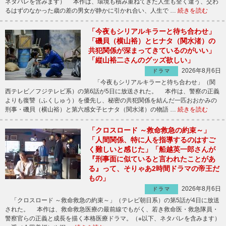
ネタバレを含みます） 本作は、環境も積み重ねてきた人生も全く違う、交わ
るはずのなかった歳の差の男女が静かに引かれ合い、人生で …
続きを読む
「今夜もシリアルキラーと待ち合わせ」
「磯貝（横山裕）とヒナタ（関水渚）の
共犯関係が深まってきているのがいい」
「縦山裕二さんのグッズ欲しい」
2026年8月6日
ドラマ
「今夜もシリアルキラーと待ち合わせ」（関
西テレビ／フジテレビ系）の第6話が5日に放送された。 本作は、警察の正義
よりも復讐（ふくしゅう）を優先し、秘密の共犯関係を結んだ一匹おおかみの
刑事・磯貝（横山裕）と第六感女子ヒナタ（関水渚）の物語 …
続きを読む
「クロスロード ～救命救急の約束～」
「人間関係、特に人を指導するのはすご
く難しいと感じた」「船越英一郎さんが
『刑事面に似ていると言われたことがあ
る』って、そりゃあ2時間ドラマの帝王だ
もの」
2026年8月6日
ドラマ
「クロスロード ～救命救急の約束～」（テレビ朝日系）の第5話が4日に放送
された。 本作は、救命救急医療の最前線でもがく、若き救命医・救急隊員・
警察官らの正義と成長を描く本格医療ドラマ。（※以下、ネタバレを含みます）