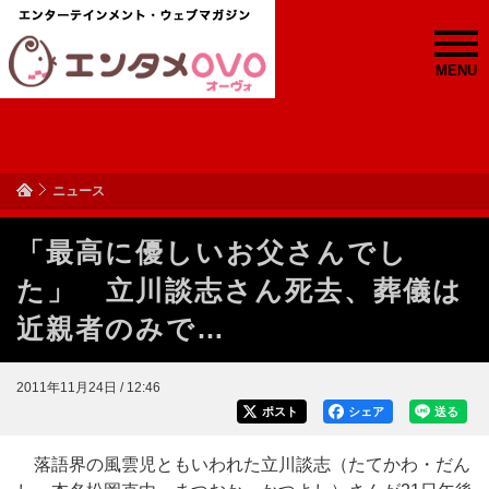
MENU
ニュース
「最高に優しいお父さんでし
た」 立川談志さん死去、葬儀は
近親者のみで…
2011年11月24日 / 12:46
ポスト
シェア
送る
落語界の風雲児ともいわれた立川談志（たてかわ・だん