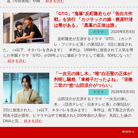
遥（今田美桜）や桐 …
続きを読む
「GTO」“鬼塚”反町隆史らが「告白大作
戦」を決行 「カジサックの娘・梶原叶渚
は華がある」「黒幕の正体は誰」
2026年8月4日
ドラマ
反町隆史が主演するドラマ「GTO」（カンテ
レ・フジテレビ系）の第3話が、3日に放送され
た。（※以下、ネタバレを含みます） 本作は、1998年に放送されて人気を博
した学園ドラマ「GTO」が28年ぶりに連続ドラマとして復活。50代になった“
…
続きを読む
「一次元の挿し木」“唯”白石聖の正体が
判明し騒然 「車椅子だったよね」「宗教
二世の“悠”山田涼介がつらい」
2026年8月3日
ドラマ
山田涼介が主演するドラマ「一次元の挿し
木」（読売テレビ・日本テレビ系）の第5話が、
2日に放送された。（※以下、ネタバレを含みます） 本作は、松下龍之介氏の
同名小説が原作。ヒマラヤ山中で発掘された200年前の人骨が、失踪した妹の
DNAと完 …
続きを読む
more »