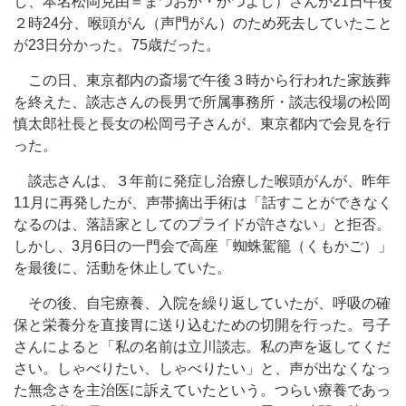
し、本名松岡克由＝まつおか・かつよし）さんが21日午後
２時24分、喉頭がん（声門がん）のため死去していたこと
が23日分かった。75歳だった。
この日、東京都内の斎場で午後３時から行われた家族葬
を終えた、談志さんの長男で所属事務所・談志役場の松岡
慎太郎社長と長女の松岡弓子さんが、東京都内で会見を行
った。
談志さんは、３年前に発症し治療した喉頭がんが、昨年
11月に再発したが、声帯摘出手術は「話すことができなく
なるのは、落語家としてのプライドが許さない」と拒否。
しかし、3月6日の一門会で高座「蜘蛛駕籠（くもかご）」
を最後に、活動を休止していた。
その後、自宅療養、入院を繰り返していたが、呼吸の確
保と栄養分を直接胃に送り込むための切開を行った。弓子
さんによると「私の名前は立川談志。私の声を返してくだ
さい。しゃべりたい、しゃべりたい」と、声が出なくなっ
た無念さを主治医に訴えていたという。つらい療養であっ