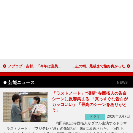
ノブコブ・吉村、「今年は直美に助けられた」 一年を振り返り、うわさの熱愛疑惑をネタに！
桂三枝、談志さんの訃報に号泣 弟子の志の輔、最後まで格好良かった
芸能ニュース
NEWS
「ラストノート」“澄晴”寺西拓人の告白
シーンに反響集まる 「真っすぐな告白が
カッコいい」「最高のシーンをありがと
う」
2026年8月7日
ドラマ
内田有紀と寺西拓人がダブル主演するドラマ
「ラストノート」（フジテレビ系）の第5話が、6日に放送された。（※以下、