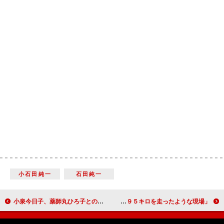
小石田純一
石田純一
小泉今日子、薬師丸ひろ子との共演に「感動した」 東京ドラマアウォードで助演女優賞
西島秀俊、主演作がドラマアウォード受賞 「全力で４２．１９５キロを走ったような現場」