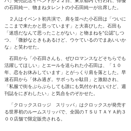
パ」発売記念イベントが２２日、東京都内で行われ、俳優
の石田純一、物まねタレントの小石田純一が出席した。
２人はイベント初共演で、肩を並べた小石田は「ついに
ここまで来たかと思っています」と大喜びした。石田も
「迷惑だなんて思ったことがない」と物まねを“公認”しつ
つ、「微妙なときもあるけど、ウケているのでまあいいか
な」と笑わせた。
石田から「小石田さんも、ぜひロマンスなどそちらでも
活躍してほしい」とエールを送られた小石田は、「１０
年、恋をお休みしています」とがっくり肩を落とした。早
速石田から「休み過ぎ。サボっちゃ駄目」と激励され、
「私服で街をぶらぶらしても誰にも気付かれないけど、週
刊誌をにぎわしたい」と気合をのぞかせた。
「クロックスロッジ スリッパ」はクロックスが発売す
る世界初のルームスリッパで、全国のＴＳＵＴＡＹＡ約３
００店舗で限定販売される。