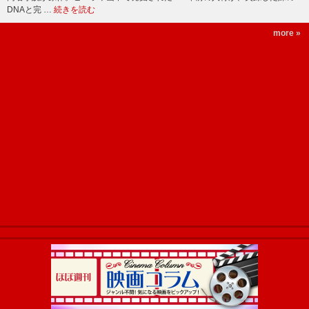
DNAと完 …
続きを読む
more »