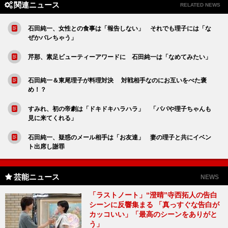
関連ニュース
RELATED NEWS
石田純一、女性との食事は「報告しない」 それでも理子には「な
ぜかバレちゃう」
芹那、素足ビューティーアワードに 石田純一は「なめてみたい」
石田純一＆東尾理子が料理対決 対戦相手なのにお互いをべた褒
め！？
すみれ、初の帝劇は「ドキドキハラハラ」 「パパや理子ちゃんも
見に来てくれる」
石田純一、疑惑のメール相手は「お友達」 妻の理子と共にイベン
ト出席し謝罪
芸能ニュース
NEWS
「ラストノート」“澄晴”寺西拓人の告白
シーンに反響集まる 「真っすぐな告白が
カッコいい」「最高のシーンをありがと
う」