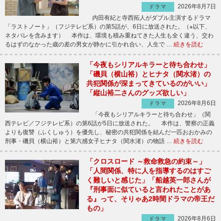
2026年8月7日
ドラマ
内田有紀と寺西拓人がダブル主演するドラマ
「ラストノート」（フジテレビ系）の第5話が、6日に放送された。（※以下、
ネタバレを含みます） 本作は、環境も積み重ねてきた人生も全く違う、交わ
るはずのなかった歳の差の男女が静かに引かれ合い、人生で …
続きを読む
「今夜もシリアルキラーと待ち合わせ」
「磯貝（横山裕）とヒナタ（関水渚）の
共犯関係が深まってきているのがいい」
「縦山裕二さんのグッズ欲しい」
2026年8月6日
ドラマ
「今夜もシリアルキラーと待ち合わせ」（関
西テレビ／フジテレビ系）の第6話が5日に放送された。 本作は、警察の正義
よりも復讐（ふくしゅう）を優先し、秘密の共犯関係を結んだ一匹おおかみの
刑事・磯貝（横山裕）と第六感女子ヒナタ（関水渚）の物語 …
続きを読む
「クロスロード ～救命救急の約束～」
「人間関係、特に人を指導するのはすご
く難しいと感じた」「船越英一郎さんが
『刑事面に似ていると言われたことがあ
る』って、そりゃあ2時間ドラマの帝王だ
もの」
2026年8月6日
ドラマ