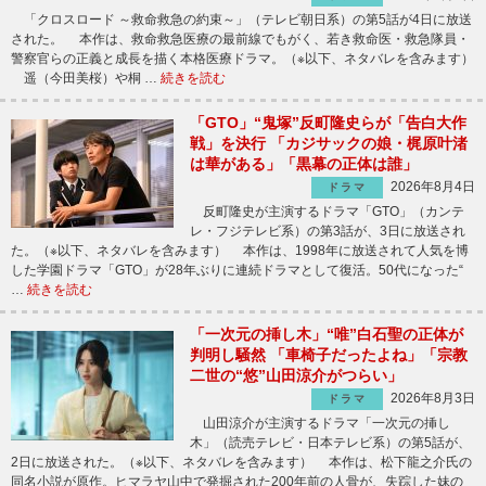
「クロスロード ～救命救急の約束～」（テレビ朝日系）の第5話が4日に放送
された。 本作は、救命救急医療の最前線でもがく、若き救命医・救急隊員・
警察官らの正義と成長を描く本格医療ドラマ。（※以下、ネタバレを含みます）
遥（今田美桜）や桐 …
続きを読む
「GTO」“鬼塚”反町隆史らが「告白大作
戦」を決行 「カジサックの娘・梶原叶渚
は華がある」「黒幕の正体は誰」
2026年8月4日
ドラマ
反町隆史が主演するドラマ「GTO」（カンテ
レ・フジテレビ系）の第3話が、3日に放送され
た。（※以下、ネタバレを含みます） 本作は、1998年に放送されて人気を博
した学園ドラマ「GTO」が28年ぶりに連続ドラマとして復活。50代になった“
…
続きを読む
「一次元の挿し木」“唯”白石聖の正体が
判明し騒然 「車椅子だったよね」「宗教
二世の“悠”山田涼介がつらい」
2026年8月3日
ドラマ
山田涼介が主演するドラマ「一次元の挿し
木」（読売テレビ・日本テレビ系）の第5話が、
2日に放送された。（※以下、ネタバレを含みます） 本作は、松下龍之介氏の
同名小説が原作。ヒマラヤ山中で発掘された200年前の人骨が、失踪した妹の