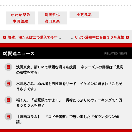
かたせ梨乃
別所哲也
小芝風花
本田望結
浅田真央
壇蜜、湯たんぽ二つ購入で今年の恋愛諦め？ オアシズ大久保へのお歳暮は「商品券」
秋元才加、ドラフト会議後のＡＫＢ４８「今後が楽しみ」 フィリピン滞在中に台風３０号直撃
関連ニュース
RELATED NEWS
浅田真央、新ＣＭで華麗な滑りを披露 今シーズンの目標は「最高
の演技をする」
水川あさみ、ぬれ場も男性陣をリード イケメンに囲まれ「ごちそ
うさまです」
福くん、「超緊張ですよ！」 貫禄たっぷりのウォーキングで１万
６０００人を魅了
【映画コラム】 『コドモ警察』で思い出した『ダウンタウン物
語』