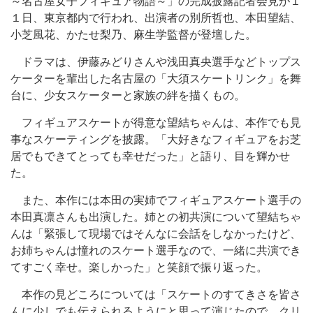
～名古屋女子フィギュア物語～」の完成披露記者会見が１
１日、東京都内で行われ、出演者の別所哲也、本田望結、
小芝風花、かたせ梨乃、麻生学監督が登壇した。
ドラマは、伊藤みどりさんや浅田真央選手などトップス
ケーターを輩出した名古屋の「大須スケートリンク」を舞
台に、少女スケーターと家族の絆を描くもの。
フィギュアスケートが得意な望結ちゃんは、本作でも見
事なスケーティングを披露。「大好きなフィギュアをお芝
居でもできてとっても幸せだった」と語り、目を輝かせ
た。
また、本作には本田の実姉でフィギュアスケート選手の
本田真凛さんも出演した。姉との初共演について望結ちゃ
んは「緊張して現場ではそんなに会話をしなかったけど、
お姉ちゃんは憧れのスケート選手なので、一緒に共演でき
てすごく幸せ。楽しかった」と笑顔で振り返った。
本作の見どころについては「スケートのすてきさを皆さ
んに少しでも伝えられるようにと思って演じたので、クリ