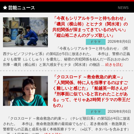
芸能ニュース
NEWS
「今夜もシリアルキラーと待ち合わせ」
「磯貝（横山裕）とヒナタ（関水渚）の
共犯関係が深まってきているのがいい」
「縦山裕二さんのグッズ欲しい」
2026年8月6日
ドラマ
「今夜もシリアルキラーと待ち合わせ」（関
西テレビ／フジテレビ系）の第6話が5日に放送された。 本作は、警察の正義
よりも復讐（ふくしゅう）を優先し、秘密の共犯関係を結んだ一匹おおかみの
刑事・磯貝（横山裕）と第六感女子ヒナタ（関水渚）の物語 …
続きを読む
「クロスロード ～救命救急の約束～」
「人間関係、特に人を指導するのはすご
く難しいと感じた」「船越英一郎さんが
『刑事面に似ていると言われたことがあ
る』って、そりゃあ2時間ドラマの帝王だ
もの」
2026年8月6日
ドラマ
「クロスロード ～救命救急の約束～」（テレビ朝日系）の第5話が4日に放送
された。 本作は、救命救急医療の最前線でもがく、若き救命医・救急隊員・
警察官らの正義と成長を描く本格医療ドラマ。（※以下、ネタバレを含みます）