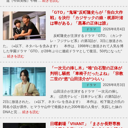
遥（今田美桜）や桐 …
続きを読む
「GTO」“鬼塚”反町隆史らが「告白大作
戦」を決行 「カジサックの娘・梶原叶渚
は華がある」「黒幕の正体は誰」
2026年8月4日
ドラマ
反町隆史が主演するドラマ「GTO」（カンテ
レ・フジテレビ系）の第3話が、3日に放送され
た。（※以下、ネタバレを含みます） 本作は、1998年に放送されて人気を博
した学園ドラマ「GTO」が28年ぶりに連続ドラマとして復活。50代になった“
…
続きを読む
「一次元の挿し木」“唯”白石聖の正体が
判明し騒然 「車椅子だったよね」「宗教
二世の“悠”山田涼介がつらい」
2026年8月3日
ドラマ
山田涼介が主演するドラマ「一次元の挿し
木」（読売テレビ・日本テレビ系）の第5話が、
2日に放送された。（※以下、ネタバレを含みます） 本作は、松下龍之介氏の
同名小説が原作。ヒマラヤ山中で発掘された200年前の人骨が、失踪した妹の
DNAと完 …
続きを読む
日曜劇場「VIVANT」「まさか長野専務