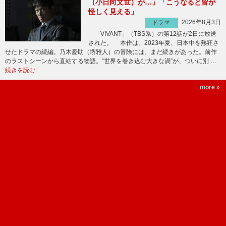
（小日向文世）が…」「こうなると皆が
怪しく見える」
2026年8月3日
ドラマ
「VIVANT」（TBS系）の第12話が2日に放送
された。 本作は、2023年夏、日本中を熱狂さ
せたドラマの続編。乃木憂助（堺雅人）の冒険には、まだ続きがあった。前作
のラストシーンから直結する物語。“世界を巻き込む大きな渦”が、ついに別 …
続きを読む
more »