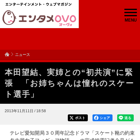
MENU
ニュース
本田望結、実姉との“初共演”に緊
張 「お姉ちゃんは憧れのスケー
ト選手」
2013年11月11日 / 18:58
ポスト
シェア
送る
テレビ愛知開局３０周年記念ドラマ「スケート靴の約束