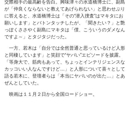
交際相手の最高齢を告白。興味津々の水道橋博士に、副島
が「仲良くならないと教えてあげられない」と思わせぶり
に答えると、水道橋博士は「その“潜入捜査”はマキタにお
願いします」とバトンタッチしたが、「聞きたい？」と艶
っぽくささやく副島にマキタは「僕、こういうのダメなん
ですよ～」とタジタジだった。
一方、若木は「自分では全然普通と思っているけど人形
と同棲しています」と笑顔で“ヤバい”エピソードを披露。
「等身大で、筋肉もあって、ちょっとインテリジェンスな
カッコいい人なんですけど…」と人形について喜々として
語る若木に、登壇者らは「本当にヤバいのが出た…」とあ
ぜんとしていた。
映画は１１月２日から全国ロードショー。