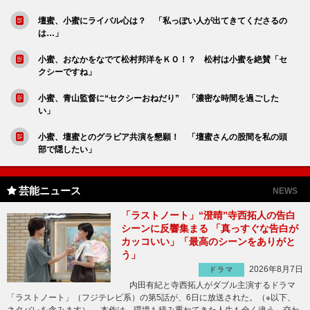
壇蜜、小蜜にライバル心は？ 「私っぽい人が出てきてくださるの
は…」
小蜜、おなかをなでて松村邦洋をＫＯ！？ 松村は小蜜を絶賛「セ
クシーですね」
小蜜、青山監督に“セクシーおねだり” 「濃密な時間を過ごした
い」
小蜜、壇蜜とのグラビア共演を懇願！ 「壇蜜さんの股間を私の頭
部で隠したい」
芸能ニュース
NEWS
「ラストノート」“澄晴”寺西拓人の告白
シーンに反響集まる 「真っすぐな告白が
カッコいい」「最高のシーンをありがと
う」
2026年8月7日
ドラマ
内田有紀と寺西拓人がダブル主演するドラマ
「ラストノート」（フジテレビ系）の第5話が、6日に放送された。（※以下、