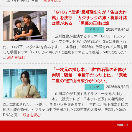
遥（今田美桜）や桐 …
続きを読む
「GTO」“鬼塚”反町隆史らが「告白大作
戦」を決行 「カジサックの娘・梶原叶渚
は華がある」「黒幕の正体は誰」
2026年8月4日
ドラマ
反町隆史が主演するドラマ「GTO」（カンテ
レ・フジテレビ系）の第3話が、3日に放送され
た。（※以下、ネタバレを含みます） 本作は、1998年に放送されて人気を博
した学園ドラマ「GTO」が28年ぶりに連続ドラマとして復活。50代になった“
…
続きを読む
「一次元の挿し木」“唯”白石聖の正体が
判明し騒然 「車椅子だったよね」「宗教
二世の“悠”山田涼介がつらい」
2026年8月3日
ドラマ
山田涼介が主演するドラマ「一次元の挿し
木」（読売テレビ・日本テレビ系）の第5話が、
2日に放送された。（※以下、ネタバレを含みます） 本作は、松下龍之介氏の
同名小説が原作。ヒマラヤ山中で発掘された200年前の人骨が、失踪した妹の
DNAと完 …
続きを読む
more »