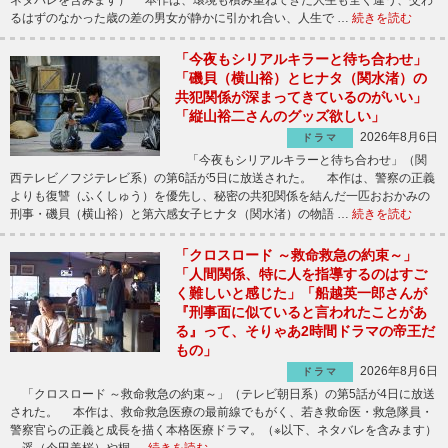
ネタバレを含みます） 本作は、環境も積み重ねてきた人生も全く違う、交わ
るはずのなかった歳の差の男女が静かに引かれ合い、人生で …
続きを読む
「今夜もシリアルキラーと待ち合わせ」
「磯貝（横山裕）とヒナタ（関水渚）の
共犯関係が深まってきているのがいい」
「縦山裕二さんのグッズ欲しい」
2026年8月6日
ドラマ
「今夜もシリアルキラーと待ち合わせ」（関
西テレビ／フジテレビ系）の第6話が5日に放送された。 本作は、警察の正義
よりも復讐（ふくしゅう）を優先し、秘密の共犯関係を結んだ一匹おおかみの
刑事・磯貝（横山裕）と第六感女子ヒナタ（関水渚）の物語 …
続きを読む
「クロスロード ～救命救急の約束～」
「人間関係、特に人を指導するのはすご
く難しいと感じた」「船越英一郎さんが
『刑事面に似ていると言われたことがあ
る』って、そりゃあ2時間ドラマの帝王だ
もの」
2026年8月6日
ドラマ
「クロスロード ～救命救急の約束～」（テレビ朝日系）の第5話が4日に放送
された。 本作は、救命救急医療の最前線でもがく、若き救命医・救急隊員・
警察官らの正義と成長を描く本格医療ドラマ。（※以下、ネタバレを含みます）