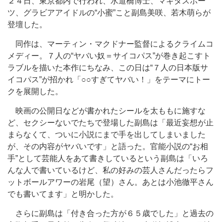
２４日、東京都内で行われ、水道橋博士、マキタスポー
ツ、グラビアアイドルの“小蜜”こと副島美咲、若木萌らが
登壇した。
同作は、マーティン・マクドナー監督によるクライムコ
メディー。７人の“ヤバい奴＝サイコパス”が巻き起こすト
ラブルを描いた本作にちなみ、この日は“７人の日本版サ
イコパス”が招かれ「○○すぎてヤバい！」をテーマにトー
クを展開した。
映画の公開日などが書かれたシールを太ももに施すな
ど、セクシーないでたちで登場した副島は「最近妄想が止
まらなくて、ついに小説にまで手を出してしまいました
が、その内容がヤバいです」と語った。官能小説の“お相
手”として芸能人をあて書きしているという副島は「いろ
んな人で書いているけど、私の好みの芸人さんだったらフ
ットボールアワーの岩尾（望）さん。あとは小池徹平さん
でも書いてます」と明かした。
さらに副島は「付き合った方が６５歳でした」と過去の