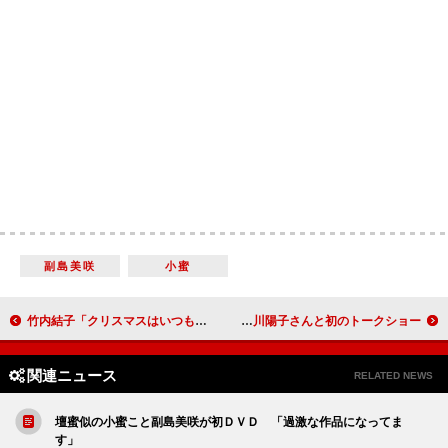
副島美咲
小蜜
竹内結子「クリスマスはいつもチキン」 西島秀俊とチキンのＣＭに登場
中村獅童「今も反抗期」 母、小川陽子さんと初のトークショー
関連ニュース
RELATED NEWS
壇蜜似の小蜜こと副島美咲が初ＤＶＤ 「過激な作品になってま
す」