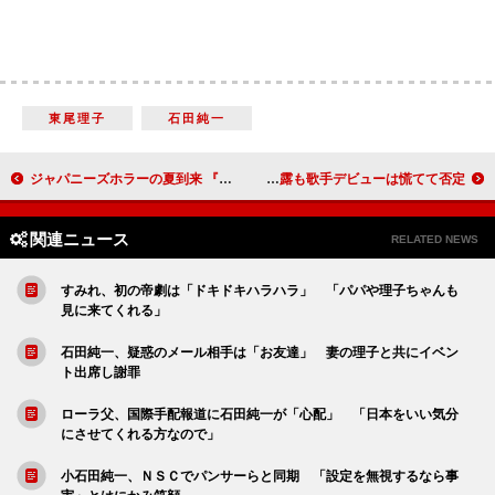
東尾理子
石田純一
ジャパニーズホラーの夏到来 『貞子３Ｄ２』イベントに東方神起がサプライズ登壇
美奈子、６人の子どもとイベント出演「自然体でいられる」 カラオケ披露も歌手デビューは慌てて否定
関連ニュース
RELATED NEWS
すみれ、初の帝劇は「ドキドキハラハラ」 「パパや理子ちゃんも
見に来てくれる」
石田純一、疑惑のメール相手は「お友達」 妻の理子と共にイベン
ト出席し謝罪
ローラ父、国際手配報道に石田純一が「心配」 「日本をいい気分
にさせてくれる方なので」
小石田純一、ＮＳＣでパンサーらと同期 「設定を無視するなら事