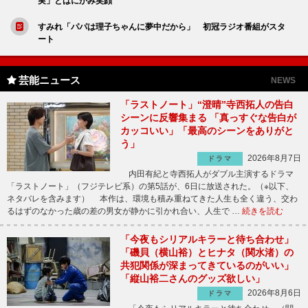
実」とはにかみ笑顔
すみれ「パパは理子ちゃんに夢中だから」 初冠ラジオ番組がスタ
ート
芸能ニュース
NEWS
「ラストノート」“澄晴”寺西拓人の告白
シーンに反響集まる 「真っすぐな告白が
カッコいい」「最高のシーンをありがと
う」
2026年8月7日
ドラマ
内田有紀と寺西拓人がダブル主演するドラマ
「ラストノート」（フジテレビ系）の第5話が、6日に放送された。（※以下、
ネタバレを含みます） 本作は、環境も積み重ねてきた人生も全く違う、交わ
るはずのなかった歳の差の男女が静かに引かれ合い、人生で …
続きを読む
「今夜もシリアルキラーと待ち合わせ」
「磯貝（横山裕）とヒナタ（関水渚）の
共犯関係が深まってきているのがいい」
「縦山裕二さんのグッズ欲しい」
2026年8月6日
ドラマ