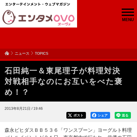
MENU
ニュース
TOPICS
石田純一＆東尾理子が料理対決
対戦相手なのにお互いをべた褒
め！？
2013年8月21日 / 19:46
ポスト
シェア
送る
森永ビヒダスＢＢ５３６「ワンスプーン」ヨーグルト料理