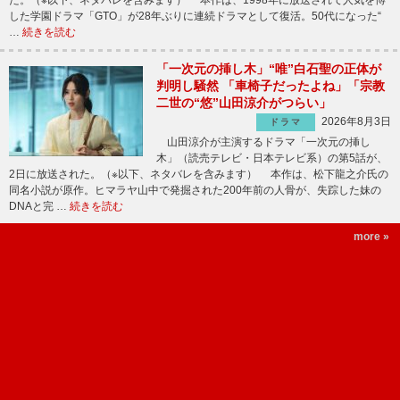
た。（※以下、ネタバレを含みます） 本作は、1998年に放送されて人気を博
した学園ドラマ「GTO」が28年ぶりに連続ドラマとして復活。50代になった“
…
続きを読む
「一次元の挿し木」“唯”白石聖の正体が
判明し騒然 「車椅子だったよね」「宗教
二世の“悠”山田涼介がつらい」
2026年8月3日
ドラマ
山田涼介が主演するドラマ「一次元の挿し
木」（読売テレビ・日本テレビ系）の第5話が、
2日に放送された。（※以下、ネタバレを含みます） 本作は、松下龍之介氏の
同名小説が原作。ヒマラヤ山中で発掘された200年前の人骨が、失踪した妹の
DNAと完 …
続きを読む
more »