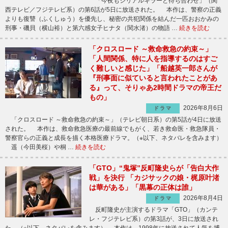
「今夜もシリアルキラーと待ち合わせ」（関
西テレビ／フジテレビ系）の第6話が5日に放送された。 本作は、警察の正義
よりも復讐（ふくしゅう）を優先し、秘密の共犯関係を結んだ一匹おおかみの
刑事・磯貝（横山裕）と第六感女子ヒナタ（関水渚）の物語 …
続きを読む
「クロスロード ～救命救急の約束～」
「人間関係、特に人を指導するのはすご
く難しいと感じた」「船越英一郎さんが
『刑事面に似ていると言われたことがあ
る』って、そりゃあ2時間ドラマの帝王だ
もの」
2026年8月6日
ドラマ
「クロスロード ～救命救急の約束～」（テレビ朝日系）の第5話が4日に放送
された。 本作は、救命救急医療の最前線でもがく、若き救命医・救急隊員・
警察官らの正義と成長を描く本格医療ドラマ。（※以下、ネタバレを含みます）
遥（今田美桜）や桐 …
続きを読む
「GTO」“鬼塚”反町隆史らが「告白大作
戦」を決行 「カジサックの娘・梶原叶渚
は華がある」「黒幕の正体は誰」
2026年8月4日
ドラマ
反町隆史が主演するドラマ「GTO」（カンテ
レ・フジテレビ系）の第3話が、3日に放送され