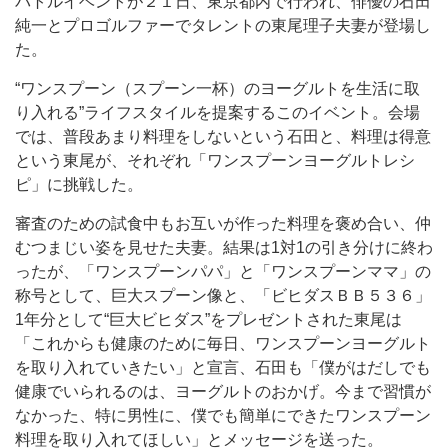
バトルイベントが２１日、東京都内で行われ、俳優の石田
純一とプロゴルファーでタレントの東尾理子夫妻が登場し
た。
“ワンスプーン（スプーン一杯）のヨーグルトを生活に取
り入れる”ライフスタイルを提案するこのイベント。会場
では、普段あまり料理をしないという石田と、料理は得意
という東尾が、それぞれ「ワンスプーンヨーグルトレシ
ピ」に挑戦した。
審査のための試食中もお互いが作った料理を褒め合い、仲
むつまじい姿を見せた夫妻。結果は1対1の引き分けに終わ
ったが、「ワンスプーンパパ」と「ワンスプーンママ」の
称号として、巨大スプーン像と、「ビヒダスＢＢ５３６」
1年分として“巨大ビヒダス”をプレゼントされた東尾は
「これからも健康のために毎日、ワンスプーンヨーグルト
を取り入れていきたい」と宣言、石田も「僕がはだしでも
健康でいられるのは、ヨーグルトのおかげ。今まで習慣が
なかった、特に男性に、僕でも簡単にできたワンスプーン
料理を取り入れてほしい」とメッセージを送った。