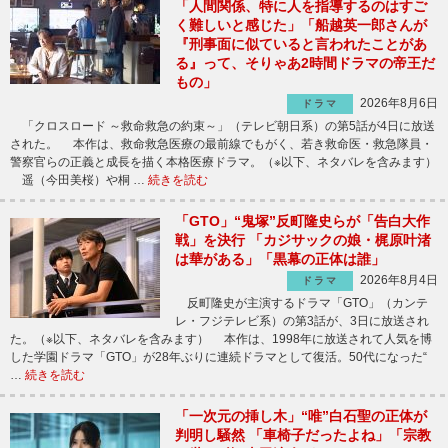
「人間関係、特に人を指導するのはすご
く難しいと感じた」「船越英一郎さんが
『刑事面に似ていると言われたことがあ
る』って、そりゃあ2時間ドラマの帝王だ
もの」
2026年8月6日
ドラマ
「クロスロード ～救命救急の約束～」（テレビ朝日系）の第5話が4日に放送
された。 本作は、救命救急医療の最前線でもがく、若き救命医・救急隊員・
警察官らの正義と成長を描く本格医療ドラマ。（※以下、ネタバレを含みます）
遥（今田美桜）や桐 …
続きを読む
「GTO」“鬼塚”反町隆史らが「告白大作
戦」を決行 「カジサックの娘・梶原叶渚
は華がある」「黒幕の正体は誰」
2026年8月4日
ドラマ
反町隆史が主演するドラマ「GTO」（カンテ
レ・フジテレビ系）の第3話が、3日に放送され
た。（※以下、ネタバレを含みます） 本作は、1998年に放送されて人気を博
した学園ドラマ「GTO」が28年ぶりに連続ドラマとして復活。50代になった“
…
続きを読む
「一次元の挿し木」“唯”白石聖の正体が
判明し騒然 「車椅子だったよね」「宗教