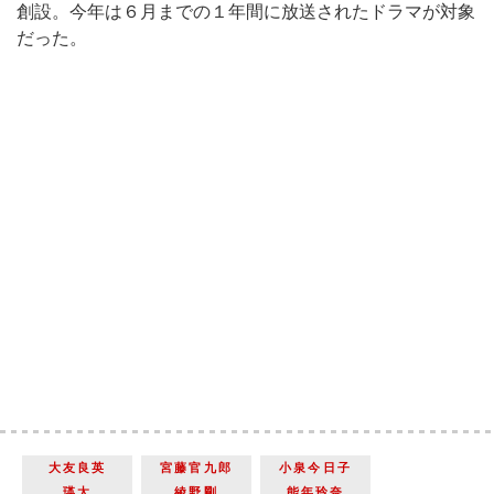
創設。今年は６月までの１年間に放送されたドラマが対象
だった。
大友良英
宮藤官九郎
小泉今日子
瑛太
綾野剛
能年玲奈