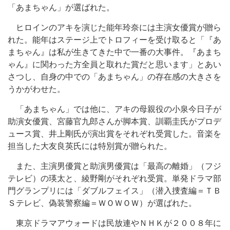
「あまちゃん」が選ばれた。
ヒロインのアキを演じた能年玲奈には主演女優賞が贈ら
れた。能年はステージ上でトロフィーを受け取ると「『あ
まちゃん』は私が生きてきた中で一番の大事件。『あまち
ゃん』に関わった方全員と取れた賞だと思います」とあい
さつし、自身の中での「あまちゃん」の存在感の大きさを
うかがわせた。
「あまちゃん」では他に、アキの母親役の小泉今日子が
助演女優賞、宮藤官九郎さんが脚本賞、訓覇圭氏がプロデ
ュース賞、井上剛氏が演出賞をそれぞれ受賞した。音楽を
担当した大友良英氏には特別賞が贈られた。
また、主演男優賞と助演男優賞は「最高の離婚」（フジ
テレビ）の瑛太と、綾野剛がそれぞれ受賞。単発ドラマ部
門グランプリには「ダブルフェイス」（潜入捜査編＝ＴＢ
Ｓテレビ、偽装警察編＝ＷＯＷＯＷ）が選ばれた。
東京ドラマアウォードは民放連やＮＨＫが２００８年に