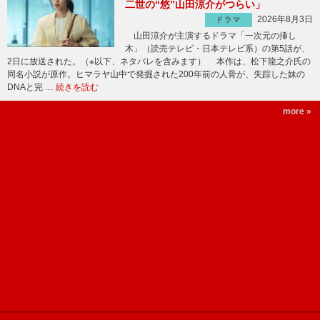
二世の“悠”山田涼介がつらい」
2026年8月3日
ドラマ
山田涼介が主演するドラマ「一次元の挿し
木」（読売テレビ・日本テレビ系）の第5話が、
2日に放送された。（※以下、ネタバレを含みます） 本作は、松下龍之介氏の
同名小説が原作。ヒマラヤ山中で発掘された200年前の人骨が、失踪した妹の
DNAと完 …
続きを読む
more »