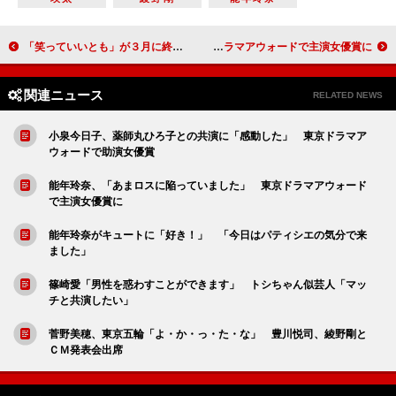
「笑っていいとも」が３月に終了 放送３０年超の長寿番組
能年玲奈、「あまロスに陥っていました」 東京ドラマアウォードで主演女優賞に
関連ニュース
RELATED NEWS
小泉今日子、薬師丸ひろ子との共演に「感動した」 東京ドラマア
ウォードで助演女優賞
能年玲奈、「あまロスに陥っていました」 東京ドラマアウォード
で主演女優賞に
能年玲奈がキュートに「好き！」 「今日はパティシエの気分で来
ました」
篠崎愛「男性を惑わすことができます」 トシちゃん似芸人「マッ
チと共演したい」
菅野美穂、東京五輪「よ・か・っ・た・な」 豊川悦司、綾野剛と
ＣＭ発表会出席