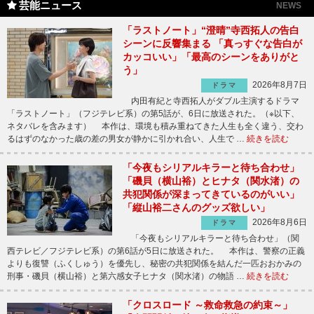
芸能ニュース
NEWS
「ラストノート」“澄晴”寺西拓人の告白
シーンに反響集まる 「真っすぐな告白が
カッコいい」「最高のシーンをありがと
う」
2026年8月7日
ドラマ
内田有紀と寺西拓人がダブル主演するドラマ
「ラストノート」（フジテレビ系）の第5話が、6日に放送された。（※以下、
ネタバレを含みます） 本作は、環境も積み重ねてきた人生も全く違う、交わ
るはずのなかった歳の差の男女が静かに引かれ合い、人生で …
続きを読む
「今夜もシリアルキラーと待ち合わせ」
「磯貝（横山裕）とヒナタ（関水渚）の
共犯関係が深まってきているのがいい」
「縦山裕二さんのグッズ欲しい」
2026年8月6日
ドラマ
「今夜もシリアルキラーと待ち合わせ」（関
西テレビ／フジテレビ系）の第6話が5日に放送された。 本作は、警察の正義
よりも復讐（ふくしゅう）を優先し、秘密の共犯関係を結んだ一匹おおかみの
刑事・磯貝（横山裕）と第六感女子ヒナタ（関水渚）の物語 …
続きを読む
「クロスロード ～救命救急の約束～」