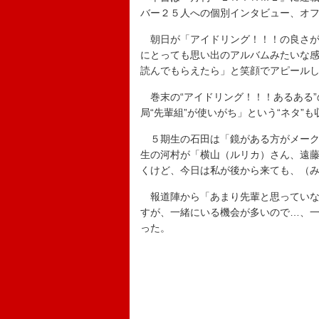
バー２５人への個別インタビュー、オ
朝日が「アイドリング！！！の良さが
にとっても思い出のアルバムみたいな感
読んでもらえたら」と笑顔でアピール
巻末の“アイドリング！！！あるある”
局“先輩組”が使いがち」という“ネタ”
５期生の石田は「鏡がある方がメーク
生の河村が「横山（ルリカ）さん、遠
くけど、今日は私が後から来ても、（
報道陣から「あまり先輩と思っていな
すが、一緒にいる機会が多いので…、一
った。