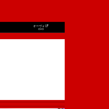
オーヴォ
OVO