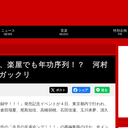
ニュース
音楽
特別企画
NEWS
MUSIC
PR
、楽屋でも年功序列！？ 河村
ガックリ
ポスト
シェア
送る
録中！！！』発売記念イベントが４日、東京都内で行われ、
、倉田瑠夏、尾島知佳、高橋胡桃、石田佳蓮、玉川来夢、清久
中の「今月の反省会ング！！！」の再編集版のほか、全メン