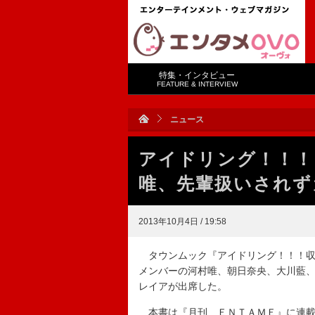
特集・インタビュー
FEATURE & INTERVIEW
ニュース
アイドリング！！！
唯、先輩扱いされず
2013年10月4日 / 19:58
タウンムック『アイドリング！！！収
メンバーの河村唯、朝日奈央、大川藍
レイアが出席した。
本書は『月刊 ＥＮＴＡＭＥ』に連載