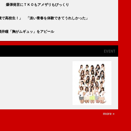
」 爆弾発言にＴＫＯもアメザリもびっくり
歳で高校生！」 「淡い青春を体験できてうれしかった」
酒井瞳「胸がムギュッ」をアピール
more »