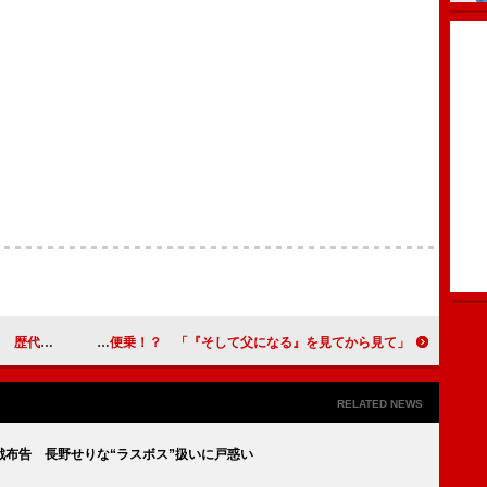
ッサーが登場
松本人志監督、福山映画に便乗！？ 「『そして父になる』を見てから見て」
RELATED NEWS
布告 長野せりな“ラスボス”扱いに戸惑い