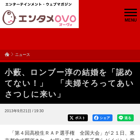
MENU
ニュース
小藪、ロンブー淳の結婚を「認め
てない！」 「夫婦そろってあい
さつしに来い」
2013年9月21日 / 19:30
ポスト
シェア
送る
「第４回高校生ＲＡＰ選手権 全国大会」が２１日、東