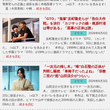
警察官らの正義と成長を描く本格医療ドラマ。（※以下、ネタバレを含みます）
遥（今田美桜）や桐 …
続きを読む
「GTO」“鬼塚”反町隆史らが「告白大作
戦」を決行 「カジサックの娘・梶原叶渚
は華がある」「黒幕の正体は誰」
2026年8月4日
ドラマ
反町隆史が主演するドラマ「GTO」（カンテ
レ・フジテレビ系）の第3話が、3日に放送され
た。（※以下、ネタバレを含みます） 本作は、1998年に放送されて人気を博
した学園ドラマ「GTO」が28年ぶりに連続ドラマとして復活。50代になった“
…
続きを読む
「一次元の挿し木」“唯”白石聖の正体が
判明し騒然 「車椅子だったよね」「宗教
二世の“悠”山田涼介がつらい」
2026年8月3日
ドラマ
山田涼介が主演するドラマ「一次元の挿し
木」（読売テレビ・日本テレビ系）の第5話が、
2日に放送された。（※以下、ネタバレを含みます） 本作は、松下龍之介氏の
同名小説が原作。ヒマラヤ山中で発掘された200年前の人骨が、失踪した妹の
DNAと完 …
続きを読む