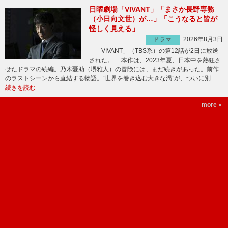
日曜劇場「VIVANT」「まさか長野専務
（小日向文世）が…」「こうなると皆が
怪しく見える」
2026年8月3日
ドラマ
「VIVANT」（TBS系）の第12話が2日に放送
された。 本作は、2023年夏、日本中を熱狂さ
せたドラマの続編。乃木憂助（堺雅人）の冒険には、まだ続きがあった。前作
のラストシーンから直結する物語。“世界を巻き込む大きな渦”が、ついに別 …
続きを読む
more »