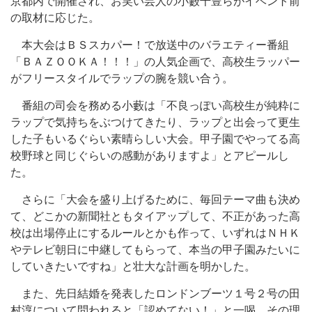
京都内で開催され、お笑い芸人の小藪千豊らがイベント前
の取材に応じた。
本大会はＢＳスカパー！で放送中のバラエティー番組
「ＢＡＺＯＯＫＡ！！！」の人気企画で、高校生ラッパー
がフリースタイルでラップの腕を競い合う。
番組の司会を務める小藪は「不良っぽい高校生が純粋に
ラップで気持ちをぶつけてきたり、ラップと出会って更生
した子もいるぐらい素晴らしい大会。甲子園でやってる高
校野球と同じぐらいの感動がありますよ」とアピールし
た。
さらに「大会を盛り上げるために、毎回テーマ曲も決め
て、どこかの新聞社ともタイアップして、不正があった高
校は出場停止にするルールとかも作って、いずれはＮＨＫ
やテレビ朝日に中継してもらって、本当の甲子園みたいに
していきたいですね」と壮大な計画を明かした。
また、先日結婚を発表したロンドンブーツ１号２号の田
村淳について問われると「認めてない！」と一喝。その理