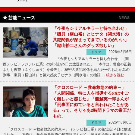
芸能ニュース
NEWS
「今夜もシリアルキラーと待ち合わせ」
「磯貝（横山裕）とヒナタ（関水渚）の
共犯関係が深まってきているのがいい」
「縦山裕二さんのグッズ欲しい」
2026年8月6日
ドラマ
「今夜もシリアルキラーと待ち合わせ」（関
西テレビ／フジテレビ系）の第6話が5日に放送された。 本作は、警察の正義
よりも復讐（ふくしゅう）を優先し、秘密の共犯関係を結んだ一匹おおかみの
刑事・磯貝（横山裕）と第六感女子ヒナタ（関水渚）の物語 …
続きを読む
「クロスロード ～救命救急の約束～」
「人間関係、特に人を指導するのはすご
く難しいと感じた」「船越英一郎さんが
『刑事面に似ていると言われたことがあ
る』って、そりゃあ2時間ドラマの帝王だ
もの」
2026年8月6日
ドラマ
「クロスロード ～救命救急の約束～」（テレビ朝日系）の第5話が4日に放送
された。 本作は、救命救急医療の最前線でもがく、若き救命医・救急隊員・