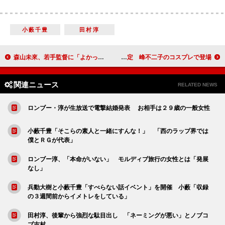
小藪千豊
田村淳
森山未來、若手監督に「よかったら出して」 「ＰＦＦアワード２０１３」で審査員
秋元才加、じゃんけん大会“八百長疑惑”を否定 峰不二子のコスプレで登場
関連ニュース
RELATED NEWS
ロンブー・淳が生放送で電撃結婚発表 お相手は２９歳の一般女性
小藪千豊「そこらの素人と一緒にすんな！」 「西のラップ界では
僕とＲＧが代表」
ロンブー淳、「本命がいない」 モルディブ旅行の女性とは「発展
なし」
兵動大樹と小藪千豊「すべらない話イベント」を開催 小藪「収録
の３週間前からイメトレをしている」
田村淳、後輩から強烈な駄目出し 「ネーミングが悪い」とノブコ
ブ吉村