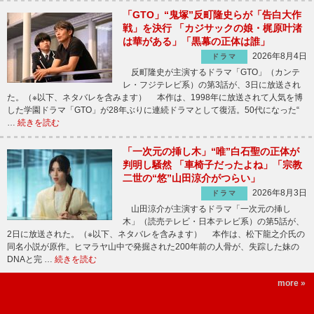
「GTO」“鬼塚”反町隆史らが「告白大作
戦」を決行 「カジサックの娘・梶原叶渚
は華がある」「黒幕の正体は誰」
2026年8月4日
ドラマ
反町隆史が主演するドラマ「GTO」（カンテ
レ・フジテレビ系）の第3話が、3日に放送され
た。（※以下、ネタバレを含みます） 本作は、1998年に放送されて人気を博
した学園ドラマ「GTO」が28年ぶりに連続ドラマとして復活。50代になった“
…
続きを読む
「一次元の挿し木」“唯”白石聖の正体が
判明し騒然 「車椅子だったよね」「宗教
二世の“悠”山田涼介がつらい」
2026年8月3日
ドラマ
山田涼介が主演するドラマ「一次元の挿し
木」（読売テレビ・日本テレビ系）の第5話が、
2日に放送された。（※以下、ネタバレを含みます） 本作は、松下龍之介氏の
同名小説が原作。ヒマラヤ山中で発掘された200年前の人骨が、失踪した妹の
DNAと完 …
続きを読む
more »