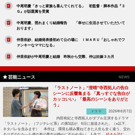
中尾明慶「きっと家族も喜んでくれてる」 初監督・脚本作品『３
Ｇ』が話題賞を受賞
中尾明慶、照れまくり結婚報告 「幸せに生活させていただいて
おります」
仲里依紗、結婚発表後初めて公の場に ＩＭＡＲＵ「おしゃれでフ
ァンキーなママになる」
仲里依紗が中尾明慶と結婚 昨秋から交際、仲は妊娠３カ月
芸能ニュース
NEWS
「ラストノート」“澄晴”寺西拓人の告白
シーンに反響集まる 「真っすぐな告白が
カッコいい」「最高のシーンをありがと
う」
2026年8月7日
ドラマ
内田有紀と寺西拓人がダブル主演するドラマ
「ラストノート」（フジテレビ系）の第5話が、6日に放送された。（※以下、
ネタバレを含みます） 本作は、環境も積み重ねてきた人生も全く違う、交わ
るはずのなかった歳の差の男女が静かに引かれ合い、人生で …
続きを読む