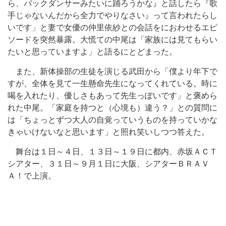
ら、バックダンサーみたいに踊ろうかな』と話したら『歌
手じゃないんだから全力でやりなさい』って言われたらし
いです」と妻で女優の仲里依紗との会話をにおわせるエピ
ソードを突然暴露。大慌ての中尾は「家族には見てもらい
たいと思っていますよ」と語るにとどまった。
また、新体操部の生徒を演じる武田から「僕より年下で
すが、全体を見て一生懸命先生になってくれている。時に
喝を入れたり、優しさもあって先生っぽいです」と褒めら
れた中尾。「家庭を持つと（心境も）違う？」との質問に
は「ちょっとずつ大人の自覚っていうものを持っていかな
きゃいけないなと思います」と照れ笑いしつつ答えた。
舞台は１日～４日、１３日～１９日に都内、赤坂ＡＣＴ
シアター、３１日～９月１日に大阪、シアターＢＲＡＶ
Ａ！で上演。