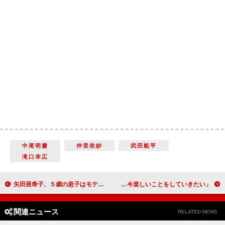
中尾明慶
仲里依紗
武田航平
滝口幸広
矢田亜希子、５歳の息子はモテモテ？ 「チョコは三つ。うれしいですよね」
森泉が浅野忠信にドライブのお誘い 「今楽しいことをしていきたい」
関連ニュース
RELATED NEWS