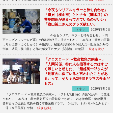
「今夜もシリアルキラーと待ち合わせ」
「磯貝（横山裕）とヒナタ（関水渚）の
共犯関係が深まってきているのがいい」
「縦山裕二さんのグッズ欲しい」
2026年8月6日
ドラマ
「今夜もシリアルキラーと待ち合わせ」（関
西テレビ／フジテレビ系）の第6話が5日に放送された。 本作は、警察の正義
よりも復讐（ふくしゅう）を優先し、秘密の共犯関係を結んだ一匹おおかみの
刑事・磯貝（横山裕）と第六感女子ヒナタ（関水渚）の物語 …
続きを読む
「クロスロード ～救命救急の約束～」
「人間関係、特に人を指導するのはすご
く難しいと感じた」「船越英一郎さんが
『刑事面に似ていると言われたことがあ
る』って、そりゃあ2時間ドラマの帝王だ
もの」
2026年8月6日
ドラマ
「クロスロード ～救命救急の約束～」（テレビ朝日系）の第5話が4日に放送
された。 本作は、救命救急医療の最前線でもがく、若き救命医・救急隊員・
警察官らの正義と成長を描く本格医療ドラマ。（※以下、ネタバレを含みます）
遥（今田美桜）や桐 …
続きを読む