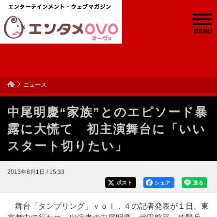
MENU
ニュース
中尾明慶“家族”とのエピソード暴
露に大慌て 初主演舞台に「いい
スタート切りたい」
2013年8月1日 / 15:33
ポスト
シェア
送る
舞台「タンブリング」ｖｏｌ．４の記者発表が１日、東