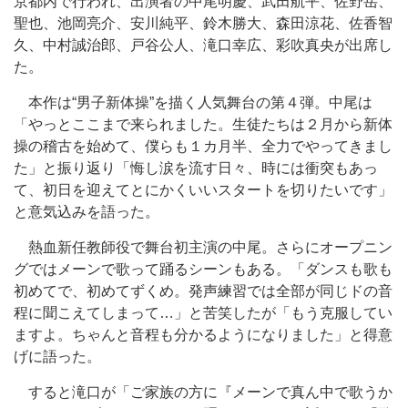
京都内で行われ、出演者の中尾明慶、武田航平、佐野岳、
聖也、池岡亮介、安川純平、鈴木勝大、森田涼花、佐香智
久、中村誠治郎、戸谷公人、滝口幸広、彩吹真央が出席し
た。
本作は“男子新体操”を描く人気舞台の第４弾。中尾は
「やっとここまで来られました。生徒たちは２月から新体
操の稽古を始めて、僕らも１カ月半、全力でやってきまし
た」と振り返り「悔し涙を流す日々、時には衝突もあっ
て、初日を迎えてとにかくいいスタートを切りたいです」
と意気込みを語った。
熱血新任教師役で舞台初主演の中尾。さらにオープニン
グではメーンで歌って踊るシーンもある。「ダンスも歌も
初めてで、初めてずくめ。発声練習では全部が同じドの音
程に聞こえてしまって…」と苦笑したが「もう克服してい
ますよ。ちゃんと音程も分かるようになりました」と得意
げに語った。
すると滝口が「ご家族の方に『メーンで真ん中で歌うか